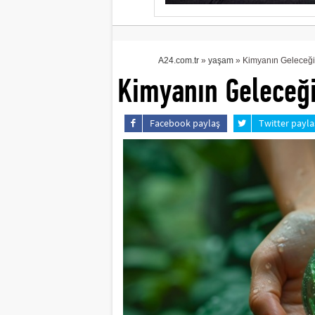
A24.com.tr
»
yaşam
» Kimyanın Geleceği 
Kimyanın Geleceği
Facebook paylaş
Twitter payla