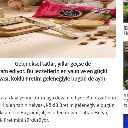
15:13
: TGC 2026 Sedat Simavi Ödülleri'ne başvurular
13:36
: Tasarım, teknoloji ve profesyonel etkileşim Geb
İ
H
13:27
: TİBET MAKİNA'YA AS9100 ONAYI
12:23
: Ünlü tasarımcı Ross Lovegrove, FDI İstanbul'da
12:07
: Saç bakımında kişiselleşme dönemi
Geleneksel tatlar, yıllar geçse de
am ediyor. Bu lezzetlerin en yalın ve en güçlü
11:34
: PASHA Bank aktiflerini yüzde 16,1 büyüterek 17,
lvası, köklü üretim geleneğiyle bugün de aynı
11:33
: VARTA, Merrell İstanbul Ultra'nın Ana Sponsorla
Y
fralardaki yerini korumaya devam ediyor. Bu lezzetlerin
"
iri olan tahin helvası, köklü üretim geleneğiyle bugün
Ö
akkale’nin Bayramiç ilçesinden doğan Tatlan Helva,
k üretimini sürdürüyor.