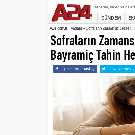
Haberler
, video ve galeri
GÜNDEM
EK
A24.com.tr
»
yaşam
» Sofraların Zamansız Lezzeti; 
Sofraların Zamansı
Bayramiç Tahin He
Facebook paylaş
Twitter payla