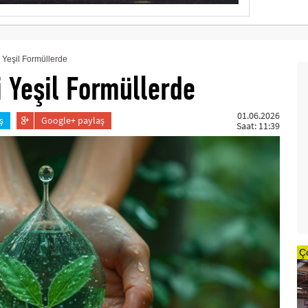
Yeşil Formüllerde
 Yeşil Formüllerde
01.06.2026
ş
Google+ paylaş
Saat: 11:39
Ç