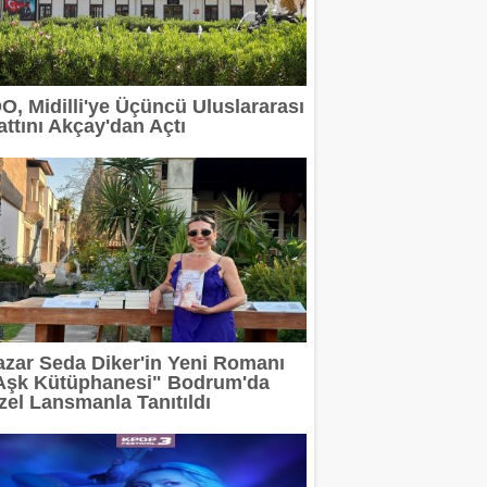
 devam ediyor
erit Info Showroom'da buluştu
DO, Midilli'ye Üçüncü Uluslararası
attını Akçay'dan Açtı
 tasarımın geleceğini anlatacak
2 milyar TL'ye taşıdı
rı Arasında
azar Seda Diker'in Yeni Romanı
Aşk Kütüphanesi" Bodrum'da
zel Lansmanla Tanıtıldı