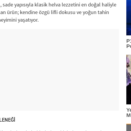
sade yapısıyla klasik helva lezzetini en doğal haliyle
ıkan ürün; kendine özgü lifli dokusu ve yoğun tahin
eyimini yaşatıyor.
P
P
Y
M
LENEĞİ