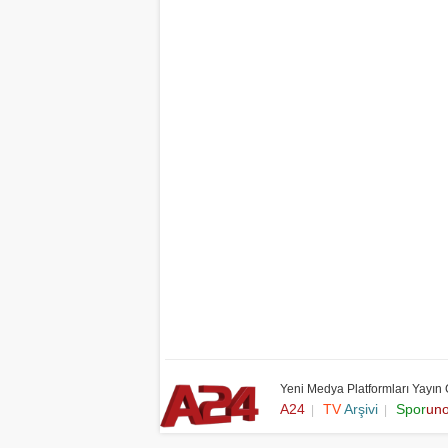
Yeni Medya Platformları Yayın
A24
TV
Arşivi
Spor
un
|
|