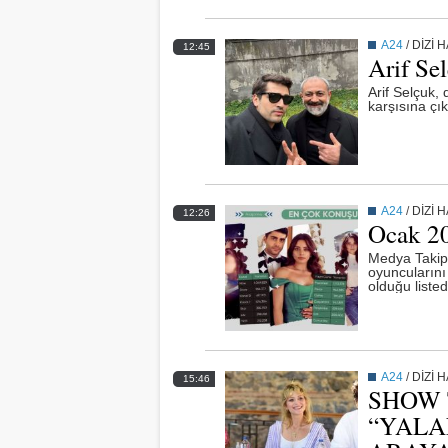
A24
/
DİZİ 
12:45
Arif Se
Arif Selçuk, 
karşısına çı
A24
/
DİZİ 
12:26
Ocak 20
Medya Takip 
oyuncularını 
olduğu listed
sırada.
A24
/
DİZİ 
15:46
SHOW T
“YALA