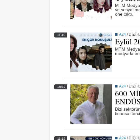
MTM Medya T
ve sosyal m
öne çıktı.
A24
/
DİZİ 
11:49
Eylül 2
MTM Medya T
medyada en ç
A24
/
DİZİ 
18:17
600 M
ENDÜS
Dizi sektörü
finansal terci
A24
/
DİZİ 
11:15