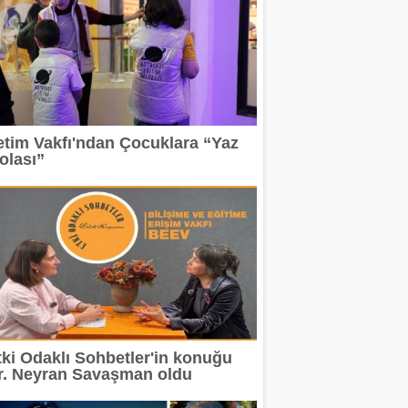
etim Vakfı'ndan Çocuklara “Yaz
olası”
tki Odaklı Sohbetler'in konuğu
r. Neyran Savaşman oldu