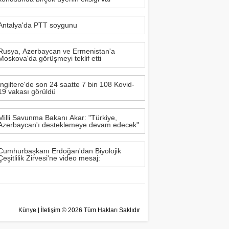
Antalya'da PTT soygunu
Rusya, Azerbaycan ve Ermenistan'a
Moskova'da görüşmeyi teklif etti
İngiltere'de son 24 saatte 7 bin 108 Kovid-
19 vakası görüldü
Milli Savunma Bakanı Akar: "Türkiye,
Azerbaycan'ı desteklemeye devam edecek"
Cumhurbaşkanı Erdoğan'dan Biyolojik
Çeşitlilik Zirvesi'ne video mesaj:
Künye
|
İletişim
© 2026 Tüm Hakları Saklıdır