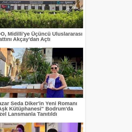
rı Yenilendi
 devam ediyor
DO, Midilli'ye Üçüncü Uluslararası
erit Info Showroom'da buluştu
attını Akçay'dan Açtı
 tasarımın geleceğini anlatacak
2 milyar TL'ye taşıdı
rı Arasında
azar Seda Diker'in Yeni Romanı
Aşk Kütüphanesi" Bodrum'da
zel Lansmanla Tanıtıldı