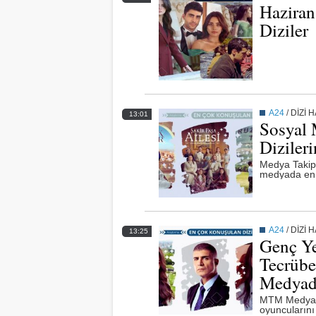
Haziran
Diziler
A24
/
DİZİ 
13:01
Sosyal 
Dizileri
Medya Takip
medyada en ç
A24
/
DİZİ 
13:25
Genç Ye
Tecrübe
Medyad
MTM Medya T
oyuncularını 