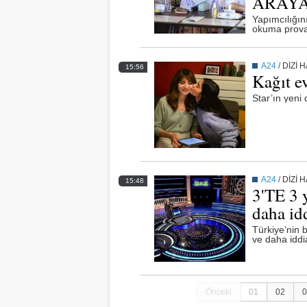
ARAYA
Yapımcılığını
okuma provas
A24
/
DİZİ 
15:56
Kağıt ev
Star’ın yeni 
A24
/
DİZİ 
15:48
3'TE 3 y
daha idd
Türkiye’nin 
ve daha iddia
Önceki
01
02
0