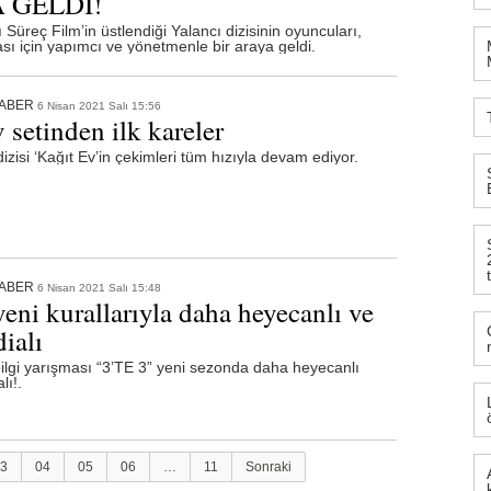
 GELDİ!
 Süreç Film’in üstlendiği Yalancı dizisinin oyuncuları,
ı için yapımcı ve yönetmenle bir araya geldi.
HABER
6 Nisan 2021 Salı 15:56
 setinden ilk kareler
dizisi ‘Kağıt Ev’in çekimleri tüm hızıyla devam ediyor.
HABER
6 Nisan 2021 Salı 15:48
eni kurallarıyla daha heyecanlı ve
ialı
bilgi yarışması “3’TE 3” yeni sezonda daha heyecanlı
lı!.
3
04
05
06
…
11
Sonraki