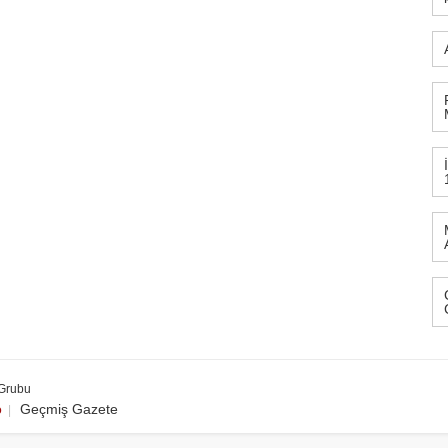
 Grubu
o
Geçmiş Gazete
|