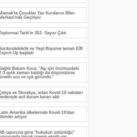
Mamak'ta Çocuklar Yaz Kurslarını Bilim
Merkezi'nde Geçiriyor
Toplumsal Tarih'in 352. Sayısı Çıktı
Sürdürülebilirlik ve Yeşil Büyüme temalı EİB
Export-Up başladı
Sağlık Bakanı Koca: "Aşı için önümüzdeki
2-3 aylık zaman kaldığı da düşünülürse
tünelin ucu ve ışık göründü."
Çekya ve Slovakya, artan Kovid-19 vakaları
nedeniyle acil durum kararı aldı
Latin Amerika ülkelerinde Kovid-19'dan
ölümler artıyor
AB raporuna göre "hukukun üstünlüğü"
konusunda birçok üyenin eksiği var