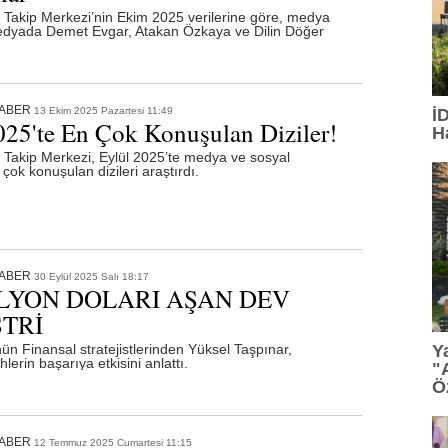
akip Merkezi’nin Ekim 2025 verilerine göre, medya
edyada Demet Evgar, Atakan Özkaya ve Dilin Döğer
16:21
: Otomotiv Gazetecileri Derneği'nin Dijital Mecrala
15:13
: TGC 2026 Sedat Simavi Ödülleri'ne başvurular
HABER
13 Ekim 2025 Pazartesi 11:49
İ
13:36
: Tasarım, teknoloji ve profesyonel etkileşim Geb
025'te En Çok Konuşulan Diziler!
H
akip Merkezi, Eylül 2025’te medya ve sosyal
13:27
: TİBET MAKİNA'YA AS9100 ONAYI
ok konuşulan dizileri araştırdı.
12:23
: Ünlü tasarımcı Ross Lovegrove, FDI İstanbul'da
12:07
: Saç bakımında kişiselleşme dönemi
HABER
30 Eylül 2025 Salı 18:17
11:34
: PASHA Bank aktiflerini yüzde 16,1 büyüterek 17,
İLYON DOLARI AŞAN DEV
TRİ
11:33
: VARTA, Merrell İstanbul Ultra'nın Ana Sponsorla
nün Finansal stratejistlerinden Yüksel Taşpınar,
Y
hlerin başarıya etkisini anlattı.
"
Ö
HABER
12 Temmuz 2025 Cumartesi 11:15