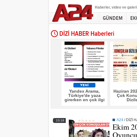
Haberler
, video ve galeri
GÜNDEM
EK
DİZİ HABER Haberleri
Yandex Arama,
Haziran 20
Türkiye'de yaza
Çok Konu
girerken en çok ilgi
Dizil
gören film ve dizileri
açıkladı
A24
/
DİZİ 
13:18
Ekim 2
Oyuncu