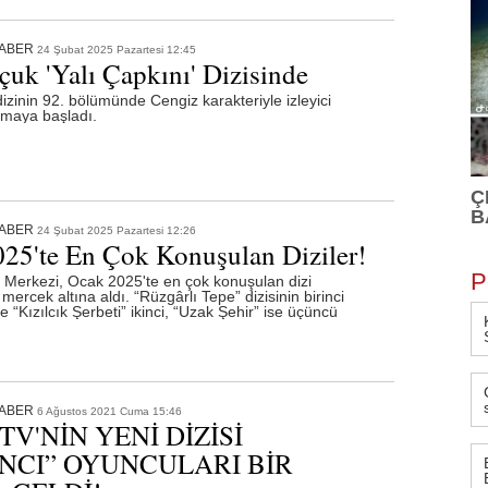
HABER
24 Şubat 2025 Pazartesi 12:45
lçuk 'Yalı Çapkını' Dizisinde
dizinin 92. bölümünde Cengiz karakteriyle izleyici
kmaya başladı.
Ç
B
HABER
24 Şubat 2025 Pazartesi 12:26
25'te En Çok Konuşulan Diziler!
P
Merkezi, Ocak 2025'te en çok konuşulan dizi
mercek altına aldı. “Rüzgârlı Tepe” dizisinin birinci
e “Kızılcık Şerbeti” ikinci, “Uzak Şehir” ise üçüncü
HABER
6 Ağustos 2021 Cuma 15:46
V'NİN YENİ DİZİSİ
NCI” OYUNCULARI BİR