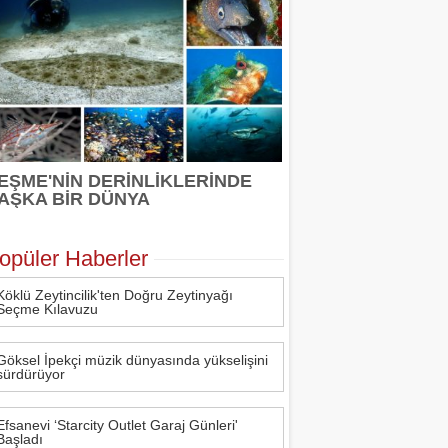
EŞME'NİN DERİNLİKLERİNDE
AŞKA BİR DÜNYA
opüler Haberler
Köklü Zeytincilik'ten Doğru Zeytinyağı
Seçme Kılavuzu
Göksel İpekçi müzik dünyasında yükselişini
sürdürüyor
Efsanevi ‘Starcity Outlet Garaj Günleri'
Başladı