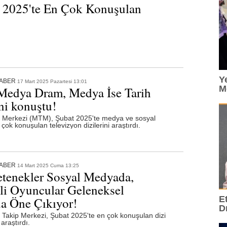
 2025'te En Çok Konuşulan
Y
HABER
17 Mart 2025 Pazartesi 13:01
M
Medya Dram, Medya İse Tarih
ni konuştu!
 Merkezi (MTM), Şubat 2025'te medya ve sosyal
ok konuşulan televizyon dizilerini araştırdı.
HABER
14 Mart 2025 Cuma 13:25
tenekler Sosyal Medyada,
li Oyuncular Geleneksel
E
a Öne Çıkıyor!
D
akip Merkezi, Şubat 2025'te en çok konuşulan dizi
araştırdı.