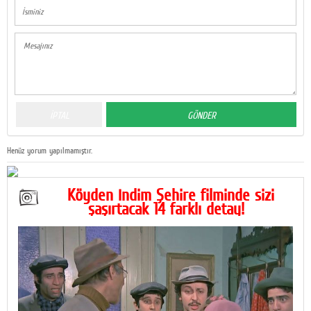
Henüz yorum yapılmamıştır.
Köyden İndim Şehire filminde sizi
şaşırtacak 14 farklı detay!