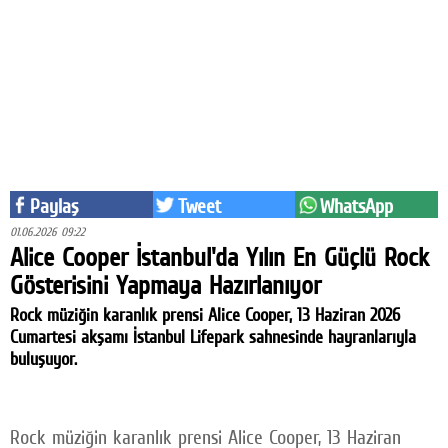
Eğitim
Medya
Politika
Dünya
Bilim
Paylaş
Tweet
WhatsApp
Kültür-sanat
01.06.2026 09:22
Alice Cooper İstanbul'da Yılın En Güçlü Rock
Sağlık
Gösterisini Yapmaya Hazırlanıyor
Rock müziğin karanlık prensi Alice Cooper, 13 Haziran 2026
Yazarlar
Cumartesi akşamı İstanbul Lifepark sahnesinde hayranlarıyla
buluşuyor.
Künye
İletişim
A24 SOSYAL MEDYA
Rock müziğin karanlık prensi Alice Cooper, 13 Haziran