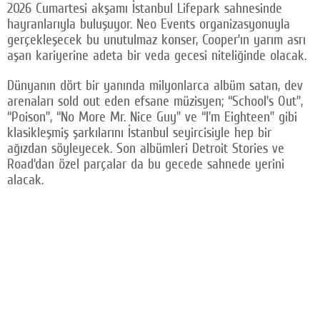
2026 Cumartesi akşamı İstanbul Lifepark sahnesinde
Facebook
hayranlarıyla buluşuyor. Neo Events organizasyonuyla
gerçekleşecek bu unutulmaz konser, Cooper’ın yarım asrı
Twitter
aşan kariyerine adeta bir veda gecesi niteliğinde olacak.
Google Plus
Dünyanın dört bir yanında milyonlarca albüm satan, dev
arenaları sold out eden efsane müzisyen; “School’s Out”,
© 2026 TÜM HAKLARI SAKLIDIR
“Poison”, “No More Mr. Nice Guy” ve “I’m Eighteen” gibi
klasikleşmiş şarkılarını İstanbul seyircisiyle hep bir
ağızdan söyleyecek. Son albümleri Detroit Stories ve
Road’dan özel parçalar da bu gecede sahnede yerini
alacak.