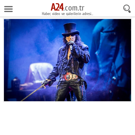
A24
9 Ağustos 2026 13:14:10
.com.tr
Haber, video ve galerilerin adresi...
Anasayfa
Foto Galeri
Gazeteler
Video Galeri
Gündem
Ekonomi
Yaşam
Magazin
Teknoloji
Spor