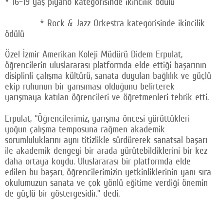
* 16–19 yaş piyano kategorisinde ikincilik ödülü
* Rock & Jazz Orkestra kategorisinde ikincilik
ödülü
Özel İzmir Amerikan Koleji Müdürü Didem Erpulat,
öğrencilerin uluslararası platformda elde ettiği başarının
disiplinli çalışma kültürü, sanata duyulan bağlılık ve güçlü
ekip ruhunun bir yansıması olduğunu belirterek
yarışmaya katılan öğrencileri ve öğretmenleri tebrik etti.
Erpulat, “Öğrencilerimiz, yarışma öncesi yürüttükleri
yoğun çalışma temposuna rağmen akademik
sorumluluklarını aynı titizlikle sürdürerek sanatsal başarı
ile akademik dengeyi bir arada yürütebildiklerini bir kez
daha ortaya koydu. Uluslararası bir platformda elde
edilen bu başarı, öğrencilerimizin yetkinliklerinin yanı sıra
okulumuzun sanata ve çok yönlü eğitime verdiği önemin
de güçlü bir göstergesidir.” dedi.