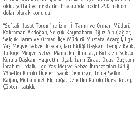
oldu. Şeftali ve nektarin ihracatında hedef 250 milyon
Facebook
dolar olarak konuldu.
Twitter
“Şeftali Hasat Töreni”ne İzmir İl Tarım ve Orman Müdürü
Kahraman Akdoğan, Selçuk Kaymakamı Oğuz Alp Çağlar,
Google Plus
Selçuk Tarım ve Orman İlçe Müdürü Mustafa Acargil, Ege
© 2026 TÜM HAKLARI SAKLIDIR
Yaş Meyve Sebze İhracatçıları Birliği Başkanı Cengiz Balık,
Türkiye Meyve Sebze Mamulleri İhracatçı Birlikleri Sektör
Kurulu Başkanı Hayrettin Uçak, İzmir Ziraat Odası Başkanı
İbrahim Erdallı, Ege Yaş Meyve Sebze İhracatçıları Birliği
Yönetim Kurulu Üyeleri Sadık Demircan, Tolga Selim
Kağan, Muhammet Elçiboğa, Denetim Kurulu Üyesi Recep
Çöpten katıldı.