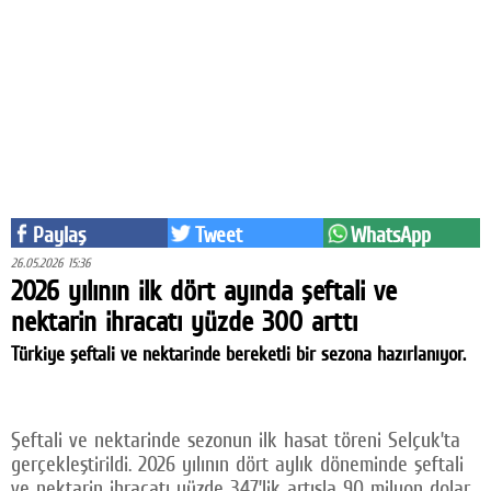
Eğitim
Medya
Politika
Dünya
Bilim
Paylaş
Tweet
WhatsApp
Kültür-sanat
26.05.2026 15:36
2026 yılının ilk dört ayında şeftali ve
Sağlık
nektarin ihracatı yüzde 300 arttı
Yazarlar
Türkiye şeftali ve nektarinde bereketli bir sezona hazırlanıyor.
Künye
İletişim
Şeftali ve nektarinde sezonun ilk hasat töreni Selçuk’ta
gerçekleştirildi. 2026 yılının dört aylık döneminde şeftali
A24 SOSYAL MEDYA
ve nektarin ihracatı yüzde 347’lik artışla 90 milyon dolar