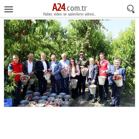
A24
8 Ağustos 2026 17:34:07
.com.tr
Haber, video ve galerilerin adresi...
Anasayfa
Foto Galeri
Gazeteler
Video Galeri
Gündem
Ekonomi
Yaşam
Magazin
Teknoloji
Spor