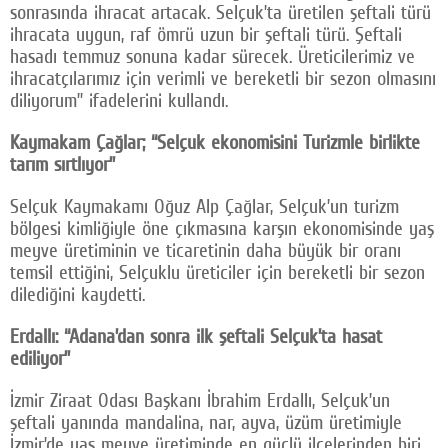
sonrasında ihracat artacak. Selçuk’ta üretilen şeftali türü
ihracata uygun, raf ömrü uzun bir şeftali türü. Şeftali
hasadı temmuz sonuna kadar sürecek. Üreticilerimiz ve
ihracatçılarımız için verimli ve bereketli bir sezon olmasını
diliyorum” ifadelerini kullandı.
Kaymakam Çağlar; “Selçuk ekonomisini Turizmle birlikte
tarım sırtlıyor”
Selçuk Kaymakamı Oğuz Alp Çağlar, Selçuk’un turizm
bölgesi kimliğiyle öne çıkmasına karşın ekonomisinde yaş
meyve üretiminin ve ticaretinin daha büyük bir oranı
temsil ettiğini, Selçuklu üreticiler için bereketli bir sezon
dilediğini kaydetti.
Erdallı: “Adana’dan sonra ilk şeftali Selçuk’ta hasat
ediliyor”
İzmir Ziraat Odası Başkanı İbrahim Erdallı, Selçuk’un
şeftali yanında mandalina, nar, ayva, üzüm üretimiyle
İzmir’de yaş meyve üretiminde en güçlü ilçelerinden biri