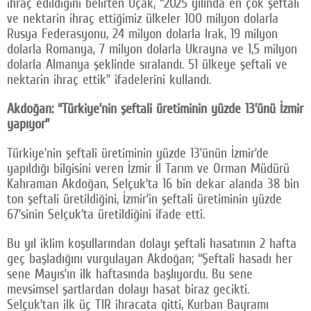
ihraç edildiğini belirten Uçak, “2025 yılında en çok şeftali
ve nektarin ihraç ettiğimiz ülkeler 100 milyon dolarla
Rusya Federasyonu, 24 milyon dolarla Irak, 19 milyon
dolarla Romanya, 7 milyon dolarla Ukrayna ve 1,5 milyon
dolarla Almanya şeklinde sıralandı. 51 ülkeye şeftali ve
nektarin ihraç ettik” ifadelerini kullandı.
Akdoğan: “Türkiye’nin şeftali üretiminin yüzde 13’ünü İzmir
yapıyor”
Türkiye’nin şeftali üretiminin yüzde 13’ünün İzmir’de
yapıldığı bilgisini veren İzmir İl Tarım ve Orman Müdürü
Kahraman Akdoğan, Selçuk’ta 16 bin dekar alanda 38 bin
ton şeftali üretildiğini, İzmir’in şeftali üretiminin yüzde
67’sinin Selçuk’ta üretildiğini ifade etti.
Bu yıl iklim koşullarından dolayı şeftali hasatının 2 hafta
geç başladığını vurgulayan Akdoğan; “Şeftali hasadı her
sene Mayıs’ın ilk haftasında başlıyordu. Bu sene
mevsimsel şartlardan dolayı hasat biraz gecikti.
Selçuk’tan ilk üç TIR ihracata gitti, Kurban Bayramı