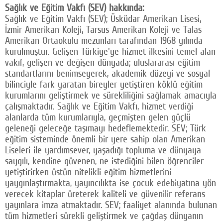
Sağlık ve Eğitim Vakfı (SEV) hakkında:
Sağlık ve Eğitim Vakfı (SEV); Üsküdar Amerikan Lisesi,
İzmir Amerikan Koleji, Tarsus Amerikan Koleji ve Talas
Amerikan Ortaokulu mezunları tarafından 1968 yılında
kurulmuştur. Gelişen Türkiye'ye hizmet ilkesini temel alan
vakıf, gelişen ve değişen dünyada; uluslararası eğitim
standartlarını benimseyerek, akademik düzeyi ve sosyal
bilinciyle fark yaratan bireyler yetiştiren köklü eğitim
kurumlarını geliştirmek ve sürekliliğini sağlamak amacıyla
çalışmaktadır. Sağlık ve Eğitim Vakfı, hizmet verdiği
alanlarda tüm kurumlarıyla, geçmişten gelen güçlü
geleneği geleceğe taşımayı hedeflemektedir. SEV; Türk
eğitim sisteminde önemli bir yere sahip olan Amerikan
Liseleri ile yardımsever, yaşadığı topluma ve dünyaya
saygılı, kendine güvenen, ne istediğini bilen öğrenciler
yetiştirirken üstün nitelikli eğitim hizmetlerini
yaygınlaştırmakta, yayıncılıkta ise çocuk edebiyatına yön
verecek kitaplar üreterek kaliteli ve güvenilir referans
yayınlara imza atmaktadır. SEV; faaliyet alanında bulunan
tüm hizmetleri sürekli geliştirmek ve çağdaş dünyanın