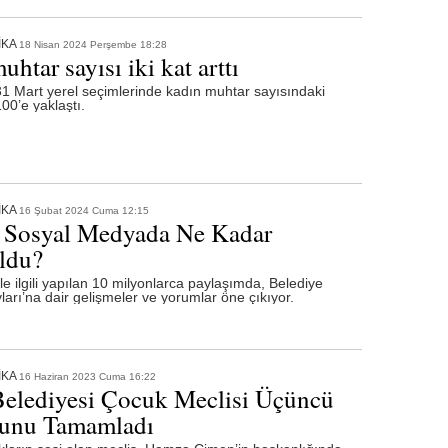
İKA
18 Nisan 2024 Perşembe 18:28
htar sayısı iki kat arttı
31 Mart yerel seçimlerinde kadın muhtar sayısındaki
00’e yaklaştı.
İKA
16 Şubat 2024 Cuma 12:15
 Sosyal Medyada Ne Kadar
ldu?
le ilgili yapılan 10 milyonlarca paylaşımda, Belediye
arı’na dair gelişmeler ve yorumlar öne çıkıyor.
İKA
16 Haziran 2023 Cuma 16:22
Belediyesi Çocuk Meclisi Üçüncü
unu Tamamladı