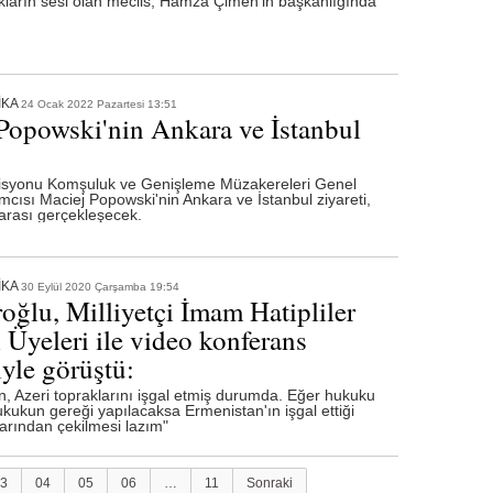
ukların sesi olan meclis, Hamza Çimen’in başkanlığında
İKA
24 Ocak 2022 Pazartesi 13:51
Popowski'nin Ankara ve İstanbul
syonu Komşuluk ve Genişleme Müzakereleri Genel
cısı Maciej Popowski'nin Ankara ve İstanbul ziyareti,
arası gerçekleşecek.
İKA
30 Eylül 2020 Çarşamba 19:54
roğlu, Milliyetçi İmam Hatipliler
 Üyeleri ile video konferans
yle görüştü:
n, Azeri topraklarını işgal etmiş durumda. Eğer hukuku
ukukun gereği yapılacaksa Ermenistan'ın işgal ettiği
larından çekilmesi lazım"
3
04
05
06
…
11
Sonraki