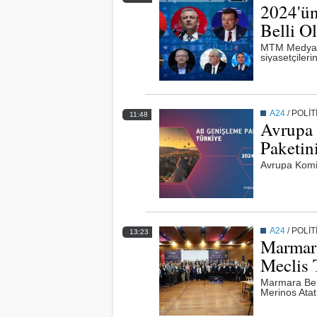
2024'ün
Belli O
MTM Medya T
siyasetçilerin
A24
/
POLİT
11:48
Avrupa
Paketini
Avrupa Komi
A24
/
POLİT
13:23
Marmara
Meclis T
Marmara Beled
Merinos Atat