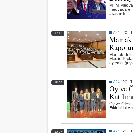
MTM Medya T
medyada en 
araştırdı.
A24
/
POLİT
17:10
Mamak B
Raporun
Mamak Beledi
Meclis Topla
oy çokluğuyla
A24
/
POLİT
18:05
Oy ve Ö
Katılımı
Oy ve Ötesi 
Etkinliğini A
A24
/
POLİT
13:27