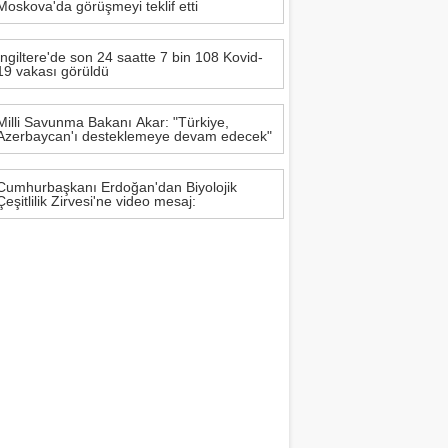
Moskova'da görüşmeyi teklif etti
İngiltere'de son 24 saatte 7 bin 108 Kovid-
19 vakası görüldü
Milli Savunma Bakanı Akar: "Türkiye,
Azerbaycan'ı desteklemeye devam edecek"
Cumhurbaşkanı Erdoğan'dan Biyolojik
Çeşitlilik Zirvesi'ne video mesaj: