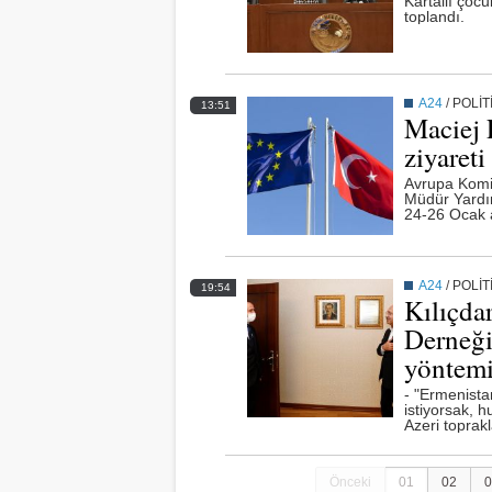
Kartallı çoc
toplandı.
A24
/
POLİT
13:51
Maciej 
ziyareti
Avrupa Komi
Müdür Yardım
24-26 Ocak 
A24
/
POLİT
19:54
Kılıçda
Derneği
yöntemi
- "Ermenista
istiyorsak, h
Azeri toprak
Önceki
01
02
0