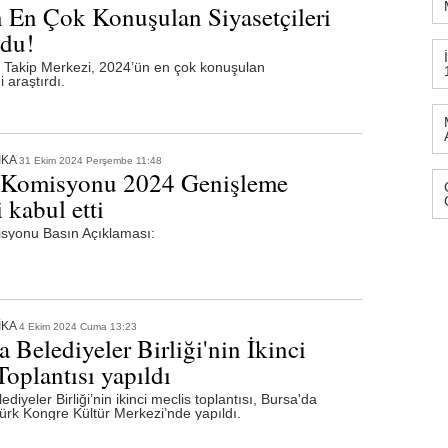
 En Çok Konuşulan Siyasetçileri
ldu!
akip Merkezi, 2024’ün en çok konuşulan
i araştırdı.
İKA
31 Ekim 2024 Perşembe 11:48
 Komisyonu 2024 Genişleme
 kabul etti
syonu Basın Açıklaması:
İKA
4 Ekim 2024 Cuma 13:23
 Belediyeler Birliği'nin İkinci
oplantısı yapıldı
iyeler Birliği’nin ikinci meclis toplantısı, Bursa'da
ürk Kongre Kültür Merkezi’nde yapıldı.