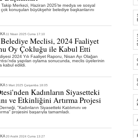
akip Merkezi, Haziran 2025’te medya ve sosyal
çok konuşulan büyükşehir belediye başkanlarını
16:21
: Otomotiv Gazetecileri Derneği'nin Dijital Mecrala
15:13
: TGC 2026 Sedat Simavi Ödülleri'ne başvurular
İKA
11 Nisan 2025 Cuma 17:10
13:36
: Tasarım, teknoloji ve profesyonel etkileşim Geb
elediye Meclisi, 2024 Faaliyet
u Oy Çokluğu ile Kabul Etti
13:27
: TİBET MAKİNA'YA AS9100 ONAYI
yesi 2024 Yılı Faaliyet Raporu, Nisan Ayı Olağan
ntısı’nda yapılan oylama sonucunda, meclis üyelerinin
12:23
: Ünlü tasarımcı Ross Lovegrove, FDI İstanbul'da
 kabul edildi.
12:07
: Saç bakımında kişiselleşme dönemi
İKA
5 Mart 2025 Çarşamba 18:05
11:34
: PASHA Bank aktiflerini yüzde 16,1 büyüterek 17,
tesi'nden Kadınların Siyasetteki
nı ve Etkinliğini Artırma Projesi
11:33
: VARTA, Merrell İstanbul Ultra'nın Ana Sponsorla
Derneği, "Kadınların Siyasetteki Katılımını ve
rtırma" projesini başarıyla tamamladı.
İKA
20 Aralık 2024 Cuma 13:27