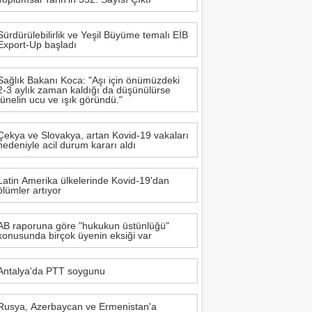
rı Yenilendi
Sürdürülebilirlik ve Yeşil Büyüme temalı EİB
Export-Up başladı
 devam ediyor
Sağlık Bakanı Koca: "Aşı için önümüzdeki
erit Info Showroom'da buluştu
2-3 aylık zaman kaldığı da düşünülürse
tünelin ucu ve ışık göründü."
Çekya ve Slovakya, artan Kovid-19 vakaları
 tasarımın geleceğini anlatacak
nedeniyle acil durum kararı aldı
Latin Amerika ülkelerinde Kovid-19'dan
ölümler artıyor
2 milyar TL'ye taşıdı
AB raporuna göre "hukukun üstünlüğü"
rı Arasında
konusunda birçok üyenin eksiği var
Antalya'da PTT soygunu
Rusya, Azerbaycan ve Ermenistan'a