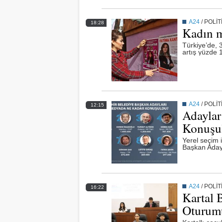
A24
/
POLİT
18:28
Kadın mu
Türkiye’de, 
artış yüzde 1
A24
/
POLİT
12:15
Adaylar
Konuşu
Yerel seçim i
Başkan Adayl
A24
/
POLİT
16:22
Kartal 
Oturum