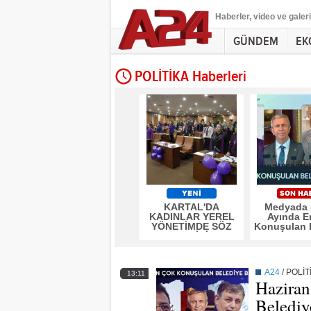
Haberler
, video ve galeri
GÜNDEM
EK
POLİTİKA Haberleri
KARTAL'DA
Medyada 
KADINLAR YEREL
Ayında E
YÖNETİMDE SÖZ
Konuşulan 
SAHİBİ
Başkan
A24
/
POLİT
13:11
Haziran
Belediy