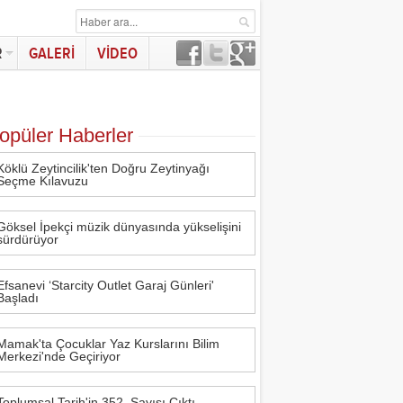
R
GALERİ
VİDEO
vaşman oldu
lculuğu Avrupa'da ritm kazanıyor
opüler Haberler
nesi" Bodrum'da Özel Lansmanla Tanıtıldı
Köklü Zeytincilik'ten Doğru Zeytinyağı
 3'te Sahne Alacak
Seçme Kılavuzu
y'dan Açtı
Göksel İpekçi müzik dünyasında yükselişini
sürdürüyor
 ürünlerini, global marka vizyonunu sergiledi
hiplerini buldu
Efsanevi ‘Starcity Outlet Garaj Günleri'
Başladı
Mamak'ta Çocuklar Yaz Kurslarını Bilim
Merkezi'nde Geçiriyor
ırtınadan Önce"
 ve işveren markasını güçlendiriyor
Toplumsal Tarih'in 352. Sayısı Çıktı