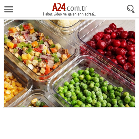
A24
9 Ağustos 2026 7:21:56
.com.tr
Haber, video ve galerilerin adresi...
Anasayfa
Foto Galeri
Gazeteler
Video Galeri
Gündem
Ekonomi
Yaşam
Magazin
Teknoloji
Spor