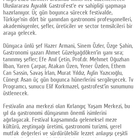
Uluslararası Ayvalık GastroFest’e ev sahipliği yapmaya
hazırlanıyor. Üç gün boyunca sürecek festivalde,
Türkiye’nin dört bir yanından gastronomi profesyonelleri,
akademisyenler, şefler, üreticiler ve sector temsilcileri bir
araya gelecek.
Dünyaca ünlü şef Hazer Armani, Sinem Özler, Özge Şahin,
Gastronomi yazarı Ahmet Güzelyağdöken’in yanı sıra;
tanınmış şefler; Efe Anıl Çetin, Prof.dr. Mehmet Oğuzhan
İlban, Yaren Çarpar, Atakan Özen, Yener Özden, Ethem
Can Sassin, Savaş İrlan, Murat Yıldız, Aylin Yazıcıoğlu,
Cüneyt Asan üç gün boyunca hünerlerini sergileyecek. Tv
Programcı, sunucu Elif Korkmazel, gastrofest’in sunumunu
üstlenecek.
Festivalin ana merkezi olan Kırlangıç Yaşam Merkezi, bu
yıl da gastronomi dünyasının önemli isimlerini
ağırlayacak. Festival kapsamında geleneksel meze
kültürü, zeytinyağı üretimi, gastronomi turizmi, yerel
mutfak değerleri ve sürdürülebilir lezzet anlayışı çeşitli