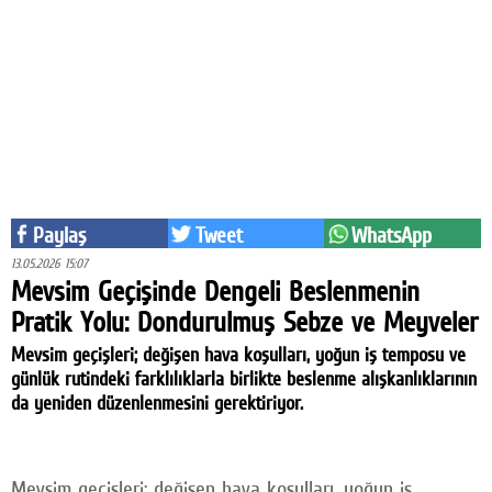
Eğitim
Medya
Politika
Dünya
Bilim
Paylaş
Tweet
WhatsApp
Kültür-sanat
13.05.2026 15:07
Mevsim Geçişinde Dengeli Beslenmenin
Sağlık
Pratik Yolu: Dondurulmuş Sebze ve Meyveler
Yazarlar
Mevsim geçişleri; değişen hava koşulları, yoğun iş temposu ve
günlük rutindeki farklılıklarla birlikte beslenme alışkanlıklarının
Künye
da yeniden düzenlenmesini gerektiriyor.
İletişim
A24 SOSYAL MEDYA
Mevsim geçişleri; değişen hava koşulları, yoğun iş