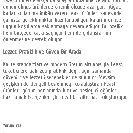
Taze ürünlerde sıkça karşılaşılan bozulma ve atık sorunu,
dondurulmuş ürünlerde önemli ölçüde azalıyor. İhtiyaç
kadar kullanıma imkân veren Feast ürünleri sayesinde
yalnızca gerekli miktar hazırlanabiliyor, kalan ürün ise
uygun koşullarda saklanmaya devam ediyor. Bu özellik
hem bütçeye katkı sağlıyor hem de gıda israfının
önlenmesine destek oluyor.
Lezzet, Pratiklik ve Güven Bir Arada
Kalite standartları ve modern üretim altyapısıyla Feast,
tüketicilere yalnızca pratiklik değil; aynı zamanda
güvenilir ve lezzetli seçenekler de sunuyor. Mevsim
geçişlerinde dengeli beslenmeyi kolaylaştıran Feast
ürünleri, günün her anında hızlı ve besleyici öğünler
hazırlamak isteyenler için ideal bir alternatif oluşturuyor.
Yorum Yaz