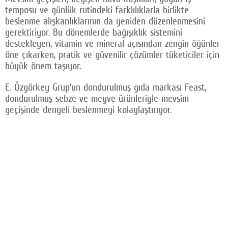
temposu ve günlük rutindeki farklılıklarla birlikte
Facebook
beslenme alışkanlıklarının da yeniden düzenlenmesini
gerektiriyor. Bu dönemlerde bağışıklık sistemini
Twitter
destekleyen, vitamin ve mineral açısından zengin öğünler
öne çıkarken, pratik ve güvenilir çözümler tüketiciler için
Google Plus
büyük önem taşıyor.
© 2026 TÜM HAKLARI SAKLIDIR
E. Özgörkey Grup’un dondurulmuş gıda markası Feast,
dondurulmuş sebze ve meyve ürünleriyle mevsim
geçişinde dengeli beslenmeyi kolaylaştırıyor.