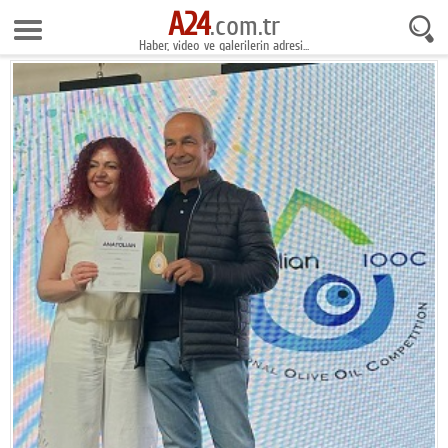
A24
8 Ağustos 2026 15:35:43
.com.tr
Haber, video ve galerilerin adresi...
Anasayfa
Foto Galeri
Gazeteler
Video Galeri
Gündem
Ekonomi
Yaşam
Magazin
Teknoloji
Spor