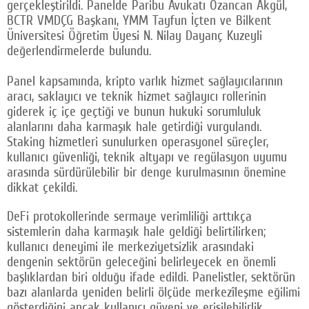
gerçekleştirildi. Panelde Paribu Avukatı Ozancan Akgül,
BCTR VMDÇG Başkanı, YMM Tayfun İçten ve Bilkent
Üniversitesi Öğretim Üyesi N. Nilay Dayanç Kuzeyli
değerlendirmelerde bulundu.
Panel kapsamında, kripto varlık hizmet sağlayıcılarının
aracı, saklayıcı ve teknik hizmet sağlayıcı rollerinin
giderek iç içe geçtiği ve bunun hukuki sorumluluk
alanlarını daha karmaşık hale getirdiği vurgulandı.
Staking hizmetleri sunulurken operasyonel süreçler,
kullanıcı güvenliği, teknik altyapı ve regülasyon uyumu
arasında sürdürülebilir bir denge kurulmasının önemine
dikkat çekildi.
DeFi protokollerinde sermaye verimliliği arttıkça
sistemlerin daha karmaşık hale geldiği belirtilirken;
kullanıcı deneyimi ile merkeziyetsizlik arasındaki
dengenin sektörün geleceğini belirleyecek en önemli
başlıklardan biri olduğu ifade edildi. Panelistler, sektörün
bazı alanlarda yeniden belirli ölçüde merkezîleşme eğilimi
gösterdiğini ancak kullanıcı güveni ve erişilebilirlik