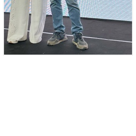
Eğitim
Medya
Politika
Dünya
Bilim
Kültür-sanat
Sağlık
Yazarlar
Künye
İletişim
A24 SOSYAL MEDYA