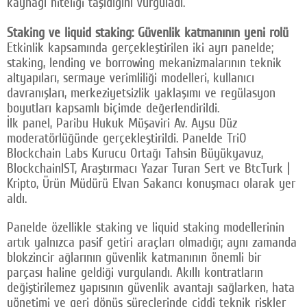
kaynağı niteliği taşıdığını vurguladı.
Staking ve liquid staking: Güvenlik katmanının yeni rolü
Etkinlik kapsamında gerçekleştirilen iki ayrı panelde;
staking, lending ve borrowing mekanizmalarının teknik
altyapıları, sermaye verimliliği modelleri, kullanıcı
davranışları, merkeziyetsizlik yaklaşımı ve regülasyon
boyutları kapsamlı biçimde değerlendirildi.
İlk panel, Paribu Hukuk Müşaviri Av. Aysu Düz
moderatörlüğünde gerçekleştirildi. Panelde TriO
Blockchain Labs Kurucu Ortağı Tahsin Büyükyavuz,
BlockchainIST, Araştırmacı Yazar Turan Sert ve BtcTurk |
Kripto, Ürün Müdürü Elvan Sakancı konuşmacı olarak yer
aldı.
Panelde özellikle staking ve liquid staking modellerinin
artık yalnızca pasif getiri araçları olmadığı; aynı zamanda
blokzincir ağlarının güvenlik katmanının önemli bir
parçası haline geldiği vurgulandı. Akıllı kontratların
değiştirilemez yapısının güvenlik avantajı sağlarken, hata
yönetimi ve geri dönüş süreçlerinde ciddi teknik riskler