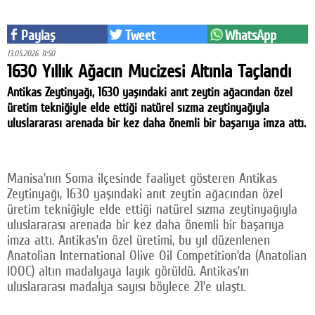
Facebook
Paylaş
Tweet
WhatsApp
Twitter
13.05.2026 11:50
1630 Yıllık Ağacın Mucizesi Altınla Taçlandı
Google Plus
Antikas Zeytinyağı, 1630 yaşındaki anıt zeytin ağacından özel
© 2026 TÜM HAKLARI SAKLIDIR
üretim tekniğiyle elde ettiği natürel sızma zeytinyağıyla
uluslararası arenada bir kez daha önemli bir başarıya imza attı.
Manisa’nın Soma ilçesinde faaliyet gösteren Antikas
Zeytinyağı, 1630 yaşındaki anıt zeytin ağacından özel
üretim tekniğiyle elde ettiği natürel sızma zeytinyağıyla
uluslararası arenada bir kez daha önemli bir başarıya
imza attı. Antikas’ın özel üretimi, bu yıl düzenlenen
Anatolian International Olive Oil Competition’da (Anatolian
IOOC) altın madalyaya layık görüldü. Antikas’ın
uluslararası madalya sayısı böylece 21’e ulaştı.