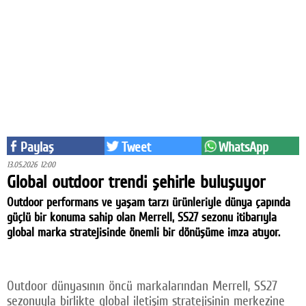
Eğitim
Medya
Politika
Dünya
Bilim
Paylaş
Tweet
WhatsApp
Kültür-sanat
13.05.2026 12:00
Global outdoor trendi şehirle buluşuyor
Sağlık
Outdoor performans ve yaşam tarzı ürünleriyle dünya çapında
Yazarlar
güçlü bir konuma sahip olan Merrell, SS27 sezonu itibarıyla
global marka stratejisinde önemli bir dönüşüme imza atıyor.
Künye
İletişim
Outdoor dünyasının öncü markalarından Merrell, SS27
A24 SOSYAL MEDYA
sezonuyla birlikte global iletişim stratejisinin merkezine