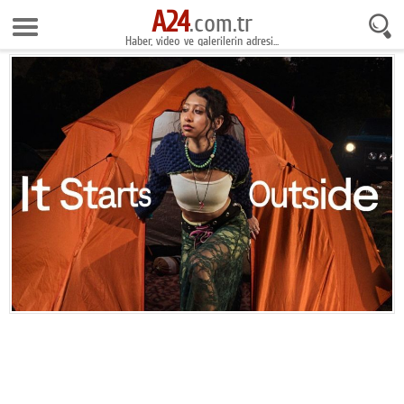
A24
10 Ağustos 2026 6:29:49
.com.tr
Haber, video ve galerilerin adresi...
Anasayfa
Foto Galeri
Gazeteler
Video Galeri
Gündem
Ekonomi
Yaşam
Magazin
Teknoloji
Spor