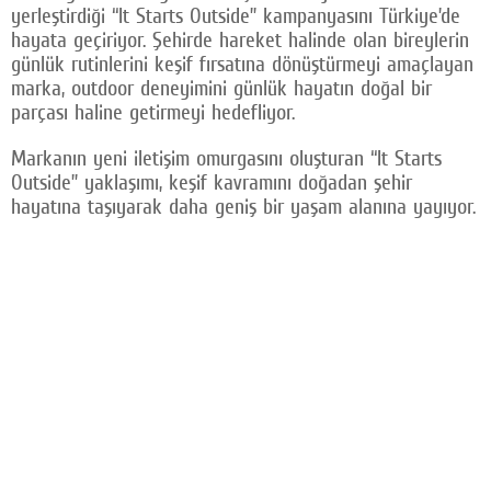
yerleştirdiği “It Starts Outside” kampanyasını Türkiye’de
Facebook
hayata geçiriyor. Şehirde hareket halinde olan bireylerin
günlük rutinlerini keşif fırsatına dönüştürmeyi amaçlayan
Twitter
marka, outdoor deneyimini günlük hayatın doğal bir
parçası haline getirmeyi hedefliyor.
Google Plus
Markanın yeni iletişim omurgasını oluşturan “It Starts
© 2026 TÜM HAKLARI SAKLIDIR
Outside” yaklaşımı, keşif kavramını doğadan şehir
hayatına taşıyarak daha geniş bir yaşam alanına yayıyor.