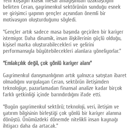
Yeni kuşağın klasik mesai anlayışından uzaklaştığını
belirten Ceran, gayrimenkul sektörünün sunduğu esnek
ve girişimci yapının gençler açısından önemli bir
motivasyon oluşturduğunu söyledi.
“Gençler artık sadece masa başında geçirilen bir kariyer
istemiyor. Daha dinamik, insan ilişkilerinin güçlü olduğu,
kişisel marka oluşturabilecekleri ve gelirini
performansıyla büyütebilecekleri alanlara yöneliyorlar.”
“Emlakçılık değil, çok yönlü kariyer alanı”
Gayrimenkul danışmanlığının artık yalnızca satıştan ibaret
olmadığını vurgulayan Ceran, sektörün iletişimden
teknolojiye, pazarlamadan finansal analize kadar birçok
farklı yetkinliği içinde barındırdığını ifade etti.
“Bugün gayrimenkul sektörü; teknoloji, veri, iletişim ve
yatırım bilgisinin birleştiği çok yönlü bir kariyer alanına
dönüştü. Önümüzdeki dönemde nitelikli insan kaynağı
ihtiyacı daha da artacak.”