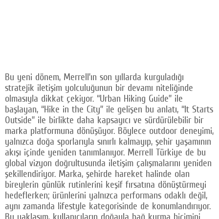
Bu yeni dönem, Merrell’ın son yıllarda kurguladığı
stratejik iletişim yolculuğunun bir devamı niteliğinde
olmasıyla dikkat çekiyor. “Urban Hiking Guide” ile
başlayan, “Hike in the City” ile gelişen bu anlatı, “It Starts
Outside” ile birlikte daha kapsayıcı ve sürdürülebilir bir
marka platformuna dönüşüyor. Böylece outdoor deneyimi,
yalnızca doğa sporlarıyla sınırlı kalmayıp, şehir yaşamının
akışı içinde yeniden tanımlanıyor. Merrell Türkiye de bu
global vizyon doğrultusunda iletişim çalışmalarını yeniden
şekillendiriyor. Marka, şehirde hareket halinde olan
bireylerin günlük rutinlerini keşif fırsatına dönüştürmeyi
hedeflerken; ürünlerini yalnızca performans odaklı değil,
aynı zamanda lifestyle kategorisinde de konumlandırıyor.
Bu yaklaşım, kullanıcıların doğayla bağ kurma biçimini