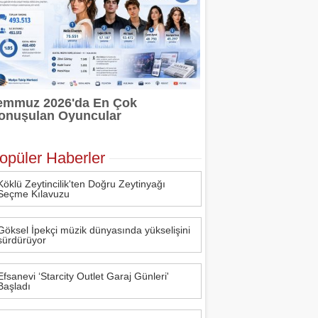
emmuz 2026'da En Çok
onuşulan Oyuncular
opüler Haberler
Köklü Zeytincilik'ten Doğru Zeytinyağı
Seçme Kılavuzu
Göksel İpekçi müzik dünyasında yükselişini
sürdürüyor
Efsanevi ‘Starcity Outlet Garaj Günleri'
Başladı