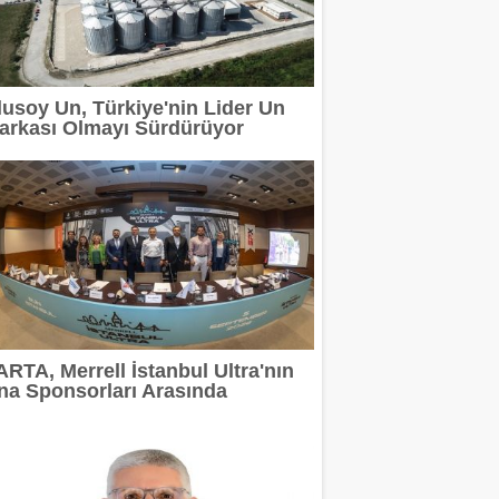
rı Arasında
lusoy Un, Türkiye'nin Lider Un
arkası Olmayı Sürdürüyor
ı Sürdürüyor
EMİ BAŞLADI
UNUTULMAZ BİR GECE YAŞATTI
ri sayım başladı
ARTA, Merrell İstanbul Ultra'nın
na Sponsorları Arasında