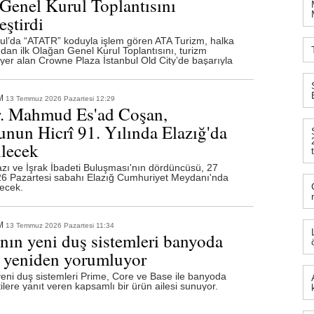
Genel Kurul Toplantısını
eştirdi
ul’da “ATATR” koduyla işlem gören ATA Turizm, halka
ndan ilk Olağan Genel Kurul Toplantısını, turizm
yer alan Crowne Plaza İstanbul Old City’de başarıyla
M
13 Temmuz 2026 Pazartesi 12:29
r. Mahmud Es'ad Coşan,
un Hicrî 91. Yılında Elazığ'da
lecek
ı ve İşrak İbadeti Buluşması'nın dördüncüsü, 27
 Pazartesi sabahı Elazığ Cumhuriyet Meydanı'nda
lecek.
M
13 Temmuz 2026 Pazartesi 11:34
nın yeni duş sistemleri banyoda
 yeniden yorumluyor
eni duş sistemleri Prime, Core ve Base ile banyoda
tilere yanıt veren kapsamlı bir ürün ailesi sunuyor.