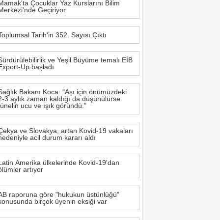
Mamak'ta Çocuklar Yaz Kurslarını Bilim
Merkezi'nde Geçiriyor
Toplumsal Tarih'in 352. Sayısı Çıktı
Sürdürülebilirlik ve Yeşil Büyüme temalı EİB
Export-Up başladı
Sağlık Bakanı Koca: "Aşı için önümüzdeki
2-3 aylık zaman kaldığı da düşünülürse
tünelin ucu ve ışık göründü."
Çekya ve Slovakya, artan Kovid-19 vakaları
nedeniyle acil durum kararı aldı
Latin Amerika ülkelerinde Kovid-19'dan
ölümler artıyor
AB raporuna göre "hukukun üstünlüğü"
konusunda birçok üyenin eksiği var