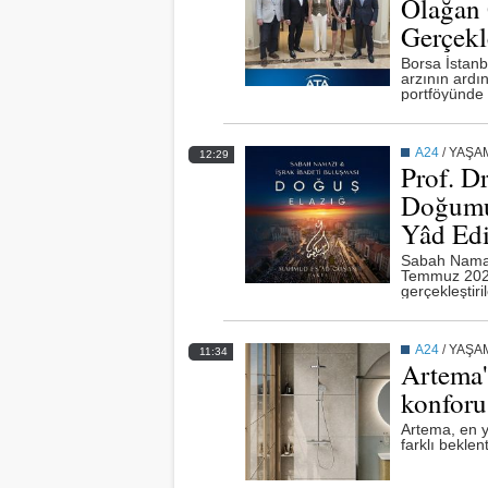
Olağan 
Gerçekl
Borsa İstanb
arzının ardı
portföyünde 
tamamladı.
A24
/
YAŞA
12:29
Prof. D
Doğumun
Yâd Edi
Sabah Namaz
Temmuz 2026
gerçekleştiri
A24
/
YAŞA
11:34
Artema'
konforu
Artema, en y
farklı beklen