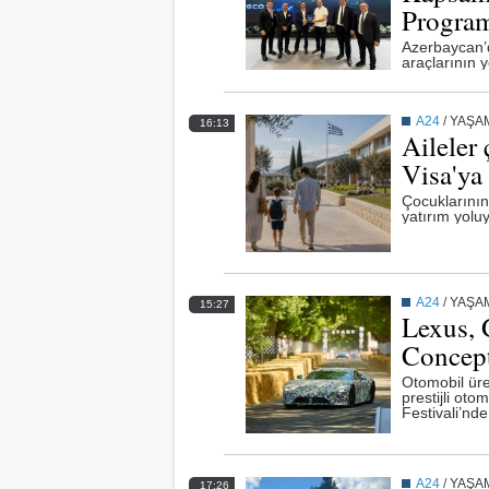
Program
Azerbaycan’
araçlarının 
A24
/
YAŞA
16:13
Aileler
Visa'ya
Çocuklarının
yatırım yoluy
A24
/
YAŞA
15:27
Lexus, 
Concept
Otomobil üre
prestijli oto
Festivali’nde
A24
/
YAŞA
17:26