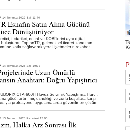
M
14 Temmuz 2026 Salı 11:40
R Esnafın Satın Alma Gücünü
üce Dönüştürüyor
etici, tedarikçi, esnaf ve KOBİ'lerini aynı dijital
T
buluşturan ToptanTR, geleneksel ticaret kanalının
şümüne katkı sağlayarak yerel işletmelerin rekabet
K
P
M
14 Temmuz 2026 Salı 10:33
rojelerinde Uzun Ömürlü
ansın Anahtarı: Doğru Yapıştırıcı
BOFIX CTA-600H Havuz Seramik Yapıştırma Harcı,
ma gücü, artırılmış esnekliği ve zorlu koşullara karşı
pısıyla profesyonel uygulamalarda güvenilir bir çözüm
M
13 Temmuz 2026 Pazartesi 17:05
izm, Halka Arz Sonrası İlk