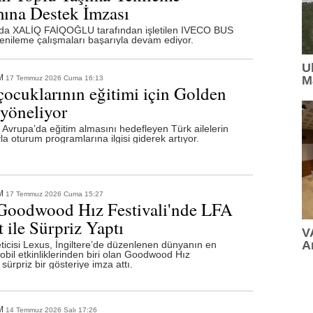
ına Destek İmzası
11:33
: VARTA, Merrell İstanbul Ultra'nın Ana Sponsorla
da XALİQ FAİQOĞLU tarafından işletilen IVECO BUS
yenileme çalışmaları başarıyla devam ediyor.
10:01
: Temmuz 2026'da En Çok Konuşulan Oyuncular
U
M
M
17 Temmuz 2026 Cuma 16:13
09:53
: Ulusoy Un, Türkiye'nin Lider Un Markası Olmay
 çocuklarının eğitimi için Golden
 yöneliyor
09:35
: Kocaer Çelik FAVÖK Marjını %16,1'e Yükseltti
 Avrupa’da eğitim almasını hedefleyen Türk ailelerin
la oturum programlarına ilgisi giderek artıyor.
17:16
: Lavanta Şenliği 7 Ağustos'ta Gökçeyurt'ta
16:12
: MAKİNA HANGAR'DA İKİNCİ YAZ OKULU DÖN
M
17 Temmuz 2026 Cuma 15:27
16:05
: MELİKE ŞAHİN HARBİYE'DE MÜZİKSEVERE 
Goodwood Hız Festivali'nde LFA
 ile Sürpriz Yaptı
15:42
: Güzelliğin ışıltılı dünyası BeautyEurasia için ge
V
A
ticisi Lexus, İngiltere’de düzenlenen dünyanın en
mobil etkinliklerinden biri olan Goodwood Hız
 sürpriz bir gösteriye imza attı.
M
14 Temmuz 2026 Salı 17:26