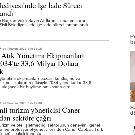
lediyesi'nde İşe İade Süreci
andı
e Başkan Vekili Sayın Ali İkram Tuna'nın kararlı
Şişli Belediyesi'nde işe iade süreci tamamlandı.
P
b
M
14 Temmuz 2026 Salı 14:18
 Atık Yönetimi Ekipmanları
2034'te 33,6 Milyar Dolara
k
 yönetimi ekipmanları pazarı, kentleşme ve
rlik politikalarının etkisiyle 2034 yılına kadar 33,6
a ulaşacak bir büyüme patikasına girdi.
M
14 Temmuz 2026 Salı 12:09
S
li turizm yöneticisi Caner
d
dan sektöre çağrı
urizm ve otel işletmeciliği sektörünün deneyimli genel
n ve profesyonel yöneticilerinden Caner Cabbar, Türk
eceği ile ilgili konuştu.