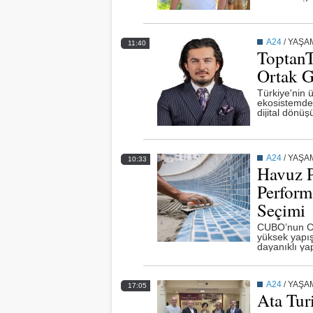
A24
/
YAŞA
11:40
ToptanT
Ortak G
Türkiye'nin ür
ekosistemde 
dijital dönü
gücünü ar
A24
/
YAŞA
10:33
Havuz P
Perform
Seçimi
CUBO’nun CU
yüksek yapış
dayanıklı ya
sunuyor.
A24
/
YAŞA
17:05
Ata Tur