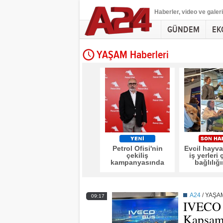
Haberler
, video ve galeri
GÜNDEM
EK
YAŞAM Haberleri
Petrol Ofisi'nin
Evcil hayv
çekiliş
iş yerleri 
kampanyasında
bağlılığı
ödüller sahiplerini
işveren ma
buldu
güçlendi
A24
/
YAŞA
09:17
IVECO 
Kapsaml