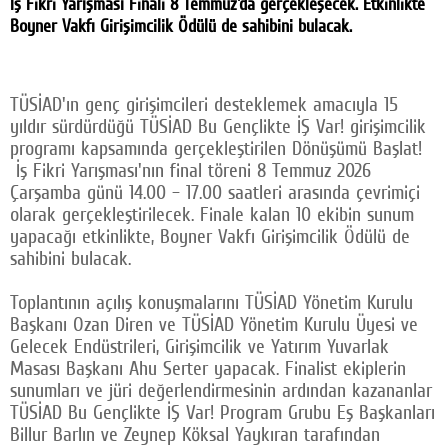
İş Fikri Yarışması Finali 8 Temmuz'da gerçekleşecek. Etkinlikte
Facebook
Boyner Vakfı Girişimcilik Ödülü de sahibini bulacak.
Twitter
TÜSİAD'ın genç girişimcileri desteklemek amacıyla 15
Google Plus
yıldır sürdürdüğü TÜSİAD Bu Gençlikte İŞ Var! girişimcilik
programı kapsamında gerçekleştirilen Dönüşümü Başlat!
© 2026 TÜM HAKLARI SAKLIDIR
İş Fikri Yarışması'nın final töreni 8 Temmuz 2026
Çarşamba günü 14.00 – 17.00 saatleri arasında çevrimiçi
olarak gerçekleştirilecek. Finale kalan 10 ekibin sunum
yapacağı etkinlikte, Boyner Vakfı Girişimcilik Ödülü de
sahibini bulacak.
Toplantının açılış konuşmalarını TÜSİAD Yönetim Kurulu
Başkanı Ozan Diren ve TÜSİAD Yönetim Kurulu Üyesi ve
Gelecek Endüstrileri, Girişimcilik ve Yatırım Yuvarlak
Masası Başkanı Ahu Serter yapacak. Finalist ekiplerin
sunumları ve jüri değerlendirmesinin ardından kazananlar
TÜSİAD Bu Gençlikte İŞ Var! Program Grubu Eş Başkanları
Billur Barlın ve Zeynep Köksal Yaykıran tarafından