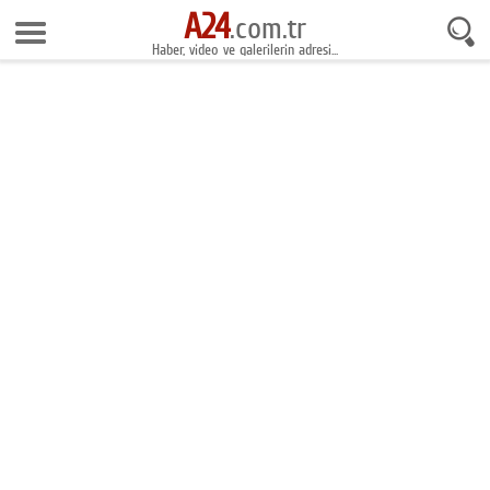
A24
7 Ağustos 2026 15:29:21
.com.tr
Haber, video ve galerilerin adresi...
Anasayfa
Foto Galeri
Gazeteler
Video Galeri
Gündem
Ekonomi
Yaşam
Magazin
Teknoloji
Spor