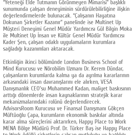
“Yeteneği Elde Tutmanın Görünmeyen Mimarisi” başlıklı
sunumunda çalışan deneyiminin sürdürülebilirliğine ilişkin
değerlendirmelerde bulunacak. “Çalışanın Hayatına
Dokunan Şirketler Kazanır” panelinde ise Multinet Up
Müşteri Deneyimi Genel Müdür Yardımcısı Gül Bilgin Moka
ile Multinet Up İnsan ve Kültür Genel Müdür Yardımcısı
Kader Şen, çalışan odaklı uygulamaların kurumlara
sağladığı kazanımları aktaracak.
Etkinliğin ikinci bölümünde London Business School of
Mind Kurucusu ve Nörobilim Uzmanı Dr. Kerem Dündar,
çalışanların kurumlarda kalma ya da ayrılma kararlarının
arkasındaki insan davranışlarını ele alırken, VESA
Danışmanlık CEO'su Muhammed Kadan, maliyet baskısının
arttığı dönemlerde insan kaynaklarının stratejik karar
mekanizmalarındaki rolünü değerlendirecek.
AdvisorsRoom Kurucusu ve Finansal Danışmanı Gökçen
Müftüoğlu Çapa, kurumların ekonomik baskılar altında
karar alma süreçlerini aktarırken, Happy Place to Work
MENA Bölge Müdürü Prof. Dr. Türker Baş ise Happy Place
to Work ödüllü şirketlerin çalışan mutluluğu ve bağlılığı