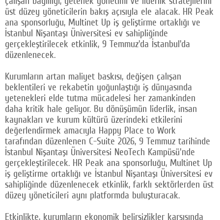
çalışan bağlılığı, yetenek yönetimi ve liderlik stratejilerini
üst düzey yöneticilerin bakış açısıyla ele alacak. HR Peak
ana sponsorluğu, Multinet Up iş geliştirme ortaklığı ve
İstanbul Nişantaşı Üniversitesi ev sahipliğinde
gerçekleştirilecek etkinlik, 9 Temmuz'da İstanbul'da
düzenlenecek.
Kurumların artan maliyet baskısı, değişen çalışan
beklentileri ve rekabetin yoğunlaştığı iş dünyasında
yetenekleri elde tutma mücadelesi her zamankinden
daha kritik hale geliyor. Bu dönüşümün liderlik, insan
kaynakları ve kurum kültürü üzerindeki etkilerini
değerlendirmek amacıyla Happy Place to Work
tarafından düzenlenen C-Suite 2026, 9 Temmuz tarihinde
İstanbul Nişantaşı Üniversitesi NeoTech Kampüsü'nde
gerçekleştirilecek. HR Peak ana sponsorluğu, Multinet Up
iş geliştirme ortaklığı ve İstanbul Nişantaşı Üniversitesi ev
sahipliğinde düzenlenecek etkinlik, farklı sektörlerden üst
düzey yöneticileri aynı platformda buluşturacak.
Etkinlikte, kurumların ekonomik belirsizlikler karşısında