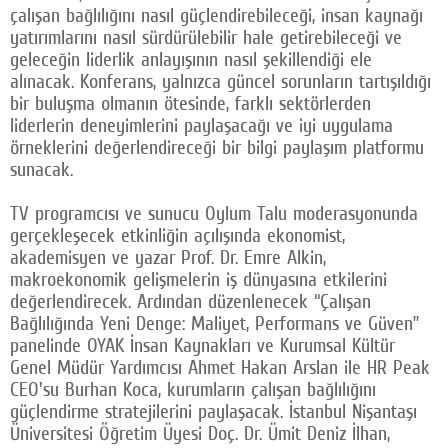
çalışan bağlılığını nasıl güçlendirebileceği, insan kaynağı
yatırımlarını nasıl sürdürülebilir hale getirebileceği ve
geleceğin liderlik anlayışının nasıl şekillendiği ele
alınacak. Konferans, yalnızca güncel sorunların tartışıldığı
bir buluşma olmanın ötesinde, farklı sektörlerden
liderlerin deneyimlerini paylaşacağı ve iyi uygulama
örneklerini değerlendireceği bir bilgi paylaşım platformu
sunacak.
TV programcısı ve sunucu Oylum Talu moderasyonunda
gerçekleşecek etkinliğin açılışında ekonomist,
akademisyen ve yazar Prof. Dr. Emre Alkin,
makroekonomik gelişmelerin iş dünyasına etkilerini
değerlendirecek. Ardından düzenlenecek “Çalışan
Bağlılığında Yeni Denge: Maliyet, Performans ve Güven”
panelinde OYAK İnsan Kaynakları ve Kurumsal Kültür
Genel Müdür Yardımcısı Ahmet Hakan Arslan ile HR Peak
CEO'su Burhan Koca, kurumların çalışan bağlılığını
güçlendirme stratejilerini paylaşacak. İstanbul Nişantaşı
Üniversitesi Öğretim Üyesi Doç. Dr. Ümit Deniz İlhan,