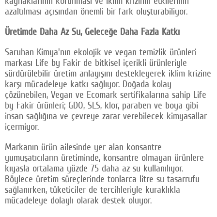
kaynaklarının korunması ve iklim krizinin etkilerinin
azaltılması açısından önemli bir fark oluşturabiliyor.
Üretimde Daha Az Su, Geleceğe Daha Fazla Katkı
Saruhan Kimya'nın ekolojik ve vegan temizlik ürünleri
markası Life by Fakir de bitkisel içerikli ürünleriyle
sürdürülebilir üretim anlayışını destekleyerek iklim krizine
karşı mücadeleye katkı sağlıyor. Doğada kolay
çözünebilen, Vegan ve Ecomark sertifikalarına sahip Life
by Fakir ürünleri; GDO, SLS, klor, paraben ve boya gibi
insan sağlığına ve çevreye zarar verebilecek kimyasallar
içermiyor.
Markanın ürün ailesinde yer alan konsantre
yumuşatıcıların üretiminde, konsantre olmayan ürünlere
kıyasla ortalama yüzde 75 daha az su kullanılıyor.
Böylece üretim süreçlerinde tonlarca litre su tasarrufu
sağlanırken, tüketiciler de tercihleriyle kuraklıkla
mücadeleye dolaylı olarak destek oluyor.