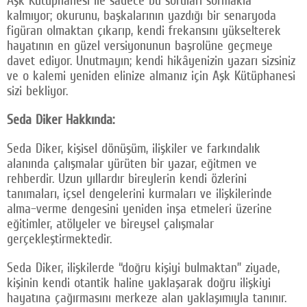
Aşk Kütüphanesi ile sadece bu soruları sormakla
kalmıyor; okurunu, başkalarının yazdığı bir senaryoda
figüran olmaktan çıkarıp, kendi frekansını yükselterek
hayatının en güzel versiyonunun başrolüne geçmeye
davet ediyor. Unutmayın; kendi hikâyenizin yazarı sizsiniz
ve o kalemi yeniden elinize almanız için Aşk Kütüphanesi
sizi bekliyor.
Seda Diker Hakkında:
Seda Diker, kişisel dönüşüm, ilişkiler ve farkındalık
alanında çalışmalar yürüten bir yazar, eğitmen ve
rehberdir. Uzun yıllardır bireylerin kendi özlerini
tanımaları, içsel dengelerini kurmaları ve ilişkilerinde
alma–verme dengesini yeniden inşa etmeleri üzerine
eğitimler, atölyeler ve bireysel çalışmalar
gerçekleştirmektedir.
Seda Diker, ilişkilerde “doğru kişiyi bulmaktan” ziyade,
kişinin kendi otantik haline yaklaşarak doğru ilişkiyi
hayatına çağırmasını merkeze alan yaklaşımıyla tanınır.