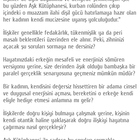
bu yüzden Aşk Kütüphanesi, kurban rolünden çıkıp
içindeki o muazzam ilahi dişil gücü hatırlamaya hazır olan
her kadının kendi mucizesine uyanış yolculuğudur."
İlişkiler genellikle fedakârlık, tükenmişlik ya da peri
masalı beklentileri üzerinden ele alınır. Peki, zihninizi
açacak şu soruları sormaya ne dersiniz?
Hayatınızdaki erkeğin mesafeli ve enerjinizi sömüren
versiyonu yerine, size derinden âşık olduğu bambaşka bir
paralel gerçeklik senaryosuna geçmeniz mümkün müdür?
Bir kadının, kendisini değersiz hissettiren bir adama cinsel
ve duygusal enerjisini açması, bereketini o erkeğe kendi
eliyle hediye etmesi anlamına mı gelir?
İlişkilerde doğru kişiyi bulmaya çalışmak yerine, kişinin
kendi otantik haline yaklaşarak doğru ilişkiyi hayatına
çağırması nasıl gerçekleşir?