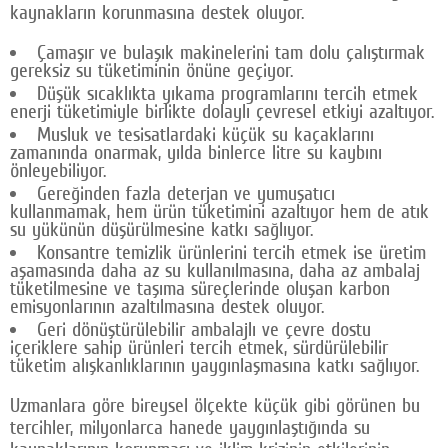
kaynakların korunmasına destek oluyor.
Çamaşır ve bulaşık makinelerini tam dolu çalıştırmak
gereksiz su tüketiminin önüne geçiyor.
Düşük sıcaklıkta yıkama programlarını tercih etmek
enerji tüketimiyle birlikte dolaylı çevresel etkiyi azaltıyor.
Musluk ve tesisatlardaki küçük su kaçaklarını
zamanında onarmak, yılda binlerce litre su kaybını
önleyebiliyor.
Gereğinden fazla deterjan ve yumuşatıcı
kullanmamak, hem ürün tüketimini azaltıyor hem de atık
su yükünün düşürülmesine katkı sağlıyor.
Konsantre temizlik ürünlerini tercih etmek ise üretim
aşamasında daha az su kullanılmasına, daha az ambalaj
tüketilmesine ve taşıma süreçlerinde oluşan karbon
emisyonlarının azaltılmasına destek oluyor.
Geri dönüştürülebilir ambalajlı ve çevre dostu
içeriklere sahip ürünleri tercih etmek, sürdürülebilir
tüketim alışkanlıklarının yaygınlaşmasına katkı sağlıyor.
Uzmanlara göre bireysel ölçekte küçük gibi görünen bu
tercihler, milyonlarca hanede yaygınlaştığında su