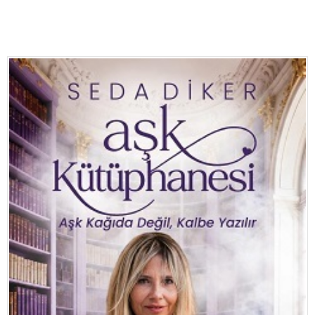
Eğitim
Medya
Politika
Dünya
Bilim
Kültür-sanat
Sağlık
Yazarlar
Künye
İletişim
A24 SOSYAL MEDYA