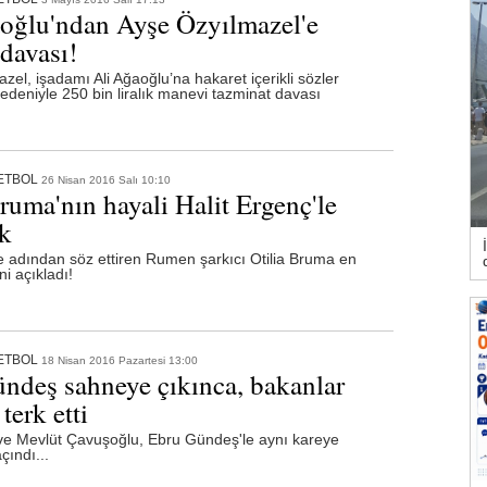
oğlu'ndan Ayşe Özyılmazel'e
 davası!
zel, işadamı Ali Ağaoğlu’na hakaret içerikli sözler
edeniyle 250 bin liralık manevi tazminat davası
ETBOL
26 Nisan 2016 Salı 10:10
ruma'nın hayali Halit Ergenç'le
k
le adından söz ettiren Rumen şarkıcı Otilia Bruma en
i açıkladı!
ETBOL
18 Nisan 2016 Pazartesi 13:00
ndeş sahneye çıkınca, bakanlar
erk etti
ve Mevlüt Çavuşoğlu, Ebru Gündeş'le aynı kareye
çındı...