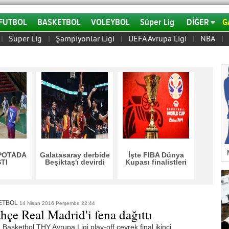
FUTBOL
BASKETBOL
VOLEYBOL
Süper Lig
DİĞER
G
Süper Lig
Şampiyonlar Ligi
UEFA Avrupa Ligi
NBA
|
|
|
|
|
POTADA
Galatasaray derbide
İşte FIBA Dünya
TI
Beşiktaş'ı devirdi
Kupası finalistleri
ETBOL
14 Nisan 2016 Perşembe 22:44
hçe Real Madrid'i fena dağıttı
Basketbol THY Avrupa Ligi play-off çeyrek final ikinci