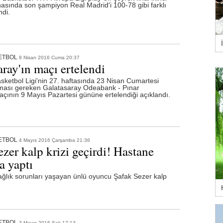
sında son şampiyon Real Madrid'i 100-78 gibi farklı
ndi.
ETBOL
8 Nisan 2016 Cuma 20:37
ray'ın maçı ertelendi
sketbol Ligi'nin 27. haftasında 23 Nisan Cumartesi
ası gereken Galatasaray Odeabank - Pınar
çının 9 Mayıs Pazartesi gününe ertelendiği açıklandı.
ETBOL
4 Mayıs 2016 Çarşamba 21:36
zer kalp krizi geçirdi! Hastane
a yaptı
sağlık sorunları yaşayan ünlü oyuncu Şafak Sezer kalp
ETBOL
3 Mayıs 2016 Salı 17:13