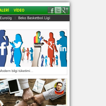
ALERİ
VİDEO
Eurolig
Beko Basketbol Ligi
|
Modern bilgi tüketimi…