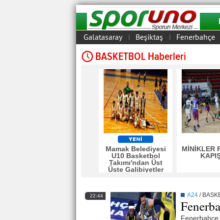
Galatasaray
Beşiktaş
Fenerbahçe
|
|
BASKETBOL Haberleri
Mamak Belediyesi
MİNİKLER 
U10 Basketbol
KAPIŞ
Takımı'ndan Üst
Üste Galibiyetler
A24
/
BASK
22:44
Fenerba
Fenerbahçe, 