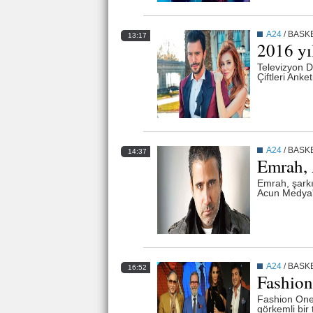
A24
/
BASK
13:17
2016 yıl
Televizyon Di
Çiftleri Anke
A24
/
BASK
14:37
Emrah, A
Emrah, şarkıl
Acun Medya'y
A24
/
BASK
16:52
Fashion
Fashion One 
görkemli bir 