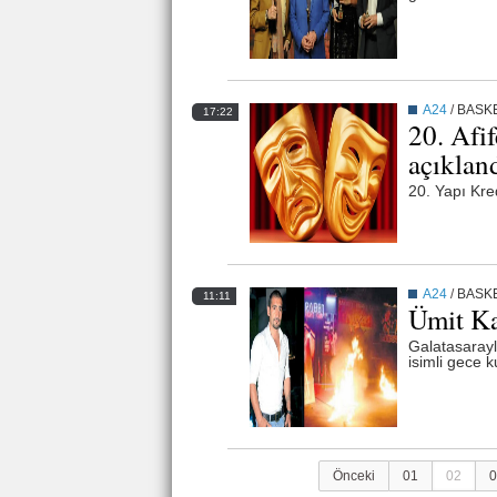
A24
/
BASK
17:22
20. Afif
açıklan
20. Yapı Kred
A24
/
BASK
11:11
Ümit Ka
Galatasarayl
isimli gece 
Önceki
01
02
0