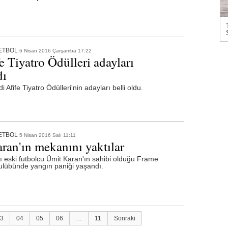
ETBOL
6 Nisan 2016 Çarşamba 17:22
e Tiyatro Ödülleri adayları
dı
i Afife Tiyatro Ödülleri'nin adayları belli oldu.
ETBOL
5 Nisan 2016 Salı 11:11
ran'ın mekanını yaktılar
ı eski futbolcu Ümit Karan'ın sahibi olduğu Frame
kulübünde yangın paniği yaşandı.
3
04
05
06
…
11
Sonraki