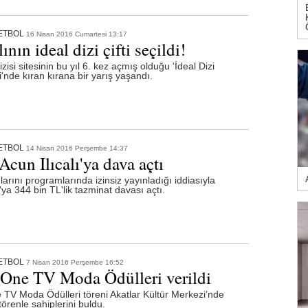
ETBOL
16 Nisan 2016 Cumartesi 13:17
ının ideal dizi çifti seçildi!
zisi sitesinin bu yıl 6. kez açmış olduğu 'İdeal Dizi
ti'nde kıran kırana bir yarış yaşandı.
ETBOL
14 Nisan 2016 Perşembe 14:37
cun Ilıcalı'ya dava açtı
arını programlarında izinsiz yayınladığı iddiasıyla
a 344 bin TL'lik tazminat davası açtı.
ETBOL
7 Nisan 2016 Perşembe 16:52
One TV Moda Ödülleri verildi
TV Moda Ödülleri töreni Akatlar Kültür Merkezi’nde
törenle sahiplerini buldu.