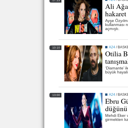
17:13
Ali Ağa
hakaret
Ayşe Özyılma
kullanması n
açmıştı.
A24
/
BASK
10:10
Otilia B
tanışma
‘Diamante’ i
büyük hayalin
A24
/
BASK
13:00
Ebru Gü
düğünü t
Mehdi Eker 
girmekten ka