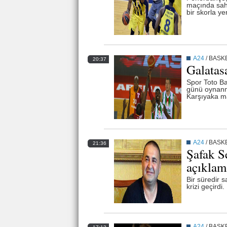
maçında saha
bir skorla ye
A24
/
BASK
20:37
Galatasa
Spor Toto Ba
günü oynanm
Karşıyaka ma
A24
/
BASK
21:36
Şafak Se
açıklam
Bir süredir 
krizi geçirdi.
A24
/
BASK