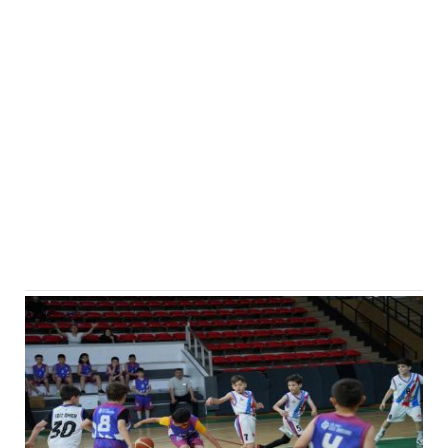
Eğitim
Medya
Politika
Dünya
Bilim
Kültür-sanat
Sağlık
Yazarlar
Künye
İletişim
A24 SOSYAL MEDYA