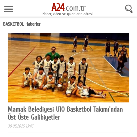
A24
6 Ağustos 2026 23:52:27
.com.tr
Haber, video ve galerilerin adresi...
Anasayfa
BASKETBOL Haberleri
Foto Galeri
Gazeteler
Video Galeri
Gündem
Ekonomi
Yaşam
Magazin
Mamak Belediyesi U10 Basketbol Takımı'ndan
Üst Üste Galibiyetler
Teknoloji
30.05.2025 13:46
Spor