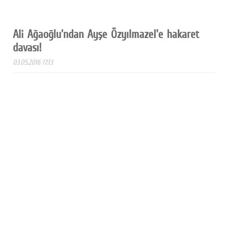
Ali Ağaoğlu'ndan Ayşe Özyılmazel'e hakaret
davası!
03.05.2016 17:13