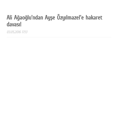
Ali Ağaoğlu'ndan Ayşe Özyılmazel'e hakaret
davası!
03.05.2016 17:13