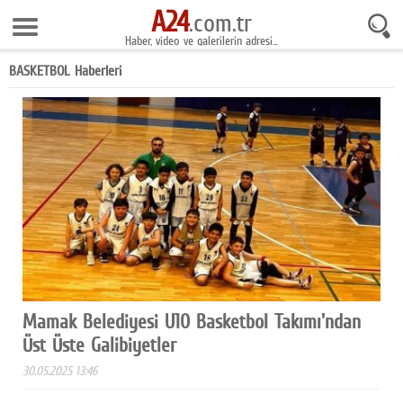
A24
9 Ağustos 2026 11:54:37
.com.tr
Haber, video ve galerilerin adresi...
Anasayfa
BASKETBOL Haberleri
Foto Galeri
Gazeteler
Video Galeri
Gündem
Ekonomi
Yaşam
Magazin
Mamak Belediyesi U10 Basketbol Takımı'ndan
Üst Üste Galibiyetler
Teknoloji
30.05.2025 13:46
Spor