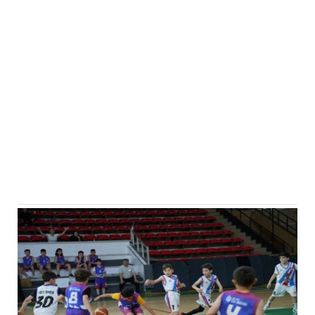
Eğitim
Medya
Politika
Dünya
Bilim
Kültür-sanat
Sağlık
Yazarlar
Künye
İletişim
A24 SOSYAL MEDYA