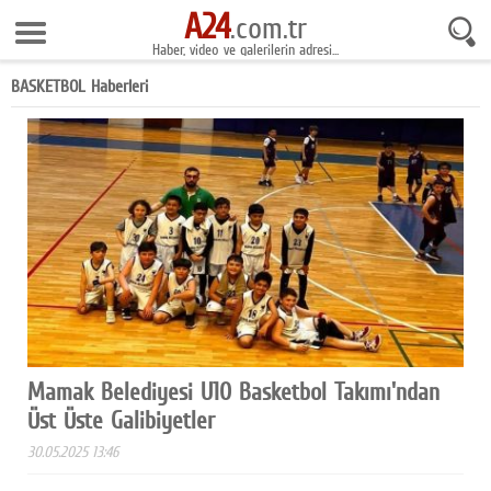
A24
8 Ağustos 2026 7:11:09
.com.tr
Haber, video ve galerilerin adresi...
Anasayfa
BASKETBOL Haberleri
Foto Galeri
Gazeteler
Video Galeri
Gündem
Ekonomi
Yaşam
Magazin
Mamak Belediyesi U10 Basketbol Takımı'ndan
Üst Üste Galibiyetler
Teknoloji
30.05.2025 13:46
Spor