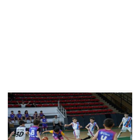
Eğitim
Medya
Politika
Dünya
Bilim
Kültür-sanat
Sağlık
Yazarlar
Künye
İletişim
A24 SOSYAL MEDYA