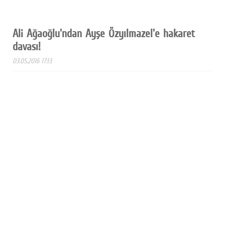
Ali Ağaoğlu'ndan Ayşe Özyılmazel'e hakaret
davası!
03.05.2016 17:13