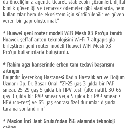
da önceliğimiz, agentic ticaret, stablecoin çözümleri, dijital
kimlik güvenliği ve temassız ödemeler gibi alanlarda, hem
kullanıcılar hem de ekosistem için sürdürülebilir ve güven
veren bir yapı oluşturmak"
* Huawei yeni router modeli WiFi Mesh X3 Pro'yu tanıttı
Huawei, şeffaf anten teknolojisini Wi-Fi 7 altyapısıyla
birleştiren yeni router modeli Huawei WiFi Mesh X3
Pro'yu kullanıcılarla buluşturdu.
* Rahim ağzı kanserinde erken tanı tedavi başarısını
artırıyor
Bayındır İçerenköy Hastanesi Kadın Hastalıkları ve Doğum
Uzmanı Op. Dr. Başar Önal: "21-25 yaş 3 yılda bir PAP
smear, 25-29 yaş 5 yılda bir HPV testi (alternatif), 30-65
yaş 3 yılda bir PAP smear veya 5 yılda bir PAP smear +
HPV (co-test) ve 65 yaş sonrası özel durumlar dışında
tarama sonlandırılır"
* Maxion İnci Jant Grubu'ndan İSG alanında teknoloji
çağrısı