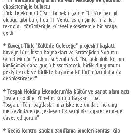
* TT Ventures girişimleri küresel teknoloji ve yatırımcı
ekosistemiyle buluştu
Türk Telekom CEO'su Ebubekir Şahin: "CES'te her yıl
olduğu gibi bu yıl da TT Ventures girişimlerimiz ileri
teknoloji çözümleriyle küresel ekosistemle bir araya
geldi"
* Kuveyt Türk "Kültürle Geleceğe" projesini başlattı
Kuveyt Türk İnsan Kaynakları ve Stratejiden Sorumlu
Genel Müdür Yardımcısı Semih Sel: "Bu yolculuk, kurum
kimliğimizi daha güçlü hissettirecek, birlik duygumuzu
pekiştirecek ve birlikte başarma kültürümüzü daha da
derinleştirecek"
* Tosyalı Holding İskenderun'da kültür ve sanat alanı açtı
Tosyalı Holding Yönetim Kurulu Başkanı Fuat
Tosyalı: "Tüm paydaşlarımızı İskenderun'daki holding
merkezimizde gerçekleşen ilk sergimizi ziyaret etmeye
davet ediyorum"
* Geçici kontrol sağlan zayıflama iğneleri sonrası kilo