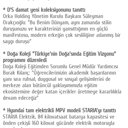
* D'S damat yeni koleksiyonunu tanıttı
Orka Holding Yönetim Kurulu Başkanı Süleyman
Orakçıoğlu: "Bu Benim Dünyam, aynı zamanda stilin
duruşunuzu ve karakterinizi yansıttığının en güçlü
manifestosu, modern erkeğin çok sesliliğine adanmış bir
saygı duruşu"
* Doğa Koleji "Türkiye'nin Doğa'sında Eğitim Vizyonu"
programını düzenledi
Doğa Koleji Eğitimden Sorumlu Genel Müdür Yardımcısı
Burak Kılanç: "Öğrencilerimizin akademik başarılarının
yanı sıra ruhsal, duygusal ve sosyal gelişimlerini de
merkeze alan bütüncül yaklaşımımızla eğitim
ekosistemine değer katan içerikler üretmeye kararlılıkla
devam edeceğiz"
* Hyundai tam elektrikli MPV modeli STARIA'yı tanıttı
STARIA Elektrik, 84 kilovatsaat batarya kapasitesi ve
önden çekişli 160 kilovat gücünde elektrik motoruyla