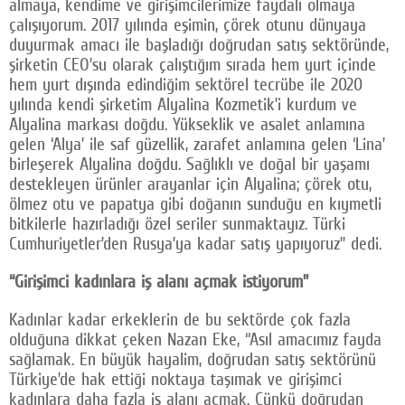
almaya, kendime ve girişimcilerimize faydalı olmaya
çalışıyorum. 2017 yılında eşimin, çörek otunu dünyaya
duyurmak amacı ile başladığı doğrudan satış sektöründe,
şirketin CEO’su olarak çalıştığım sırada hem yurt içinde
hem yurt dışında edindiğim sektörel tecrübe ile 2020
yılında kendi şirketim Alyalina Kozmetik’i kurdum ve
Alyalina markası doğdu. Yükseklik ve asalet anlamına
gelen ‘Alya’ ile saf güzellik, zarafet anlamına gelen ‘Lina’
birleşerek Alyalina doğdu. Sağlıklı ve doğal bir yaşamı
destekleyen ürünler arayanlar için Alyalina; çörek otu,
ölmez otu ve papatya gibi doğanın sunduğu en kıymetli
bitkilerle hazırladığı özel seriler sunmaktayız. Türki
Cumhuriyetler’den Rusya’ya kadar satış yapıyoruz” dedi.
“Girişimci kadınlara iş alanı açmak istiyorum”
Kadınlar kadar erkeklerin de bu sektörde çok fazla
olduğuna dikkat çeken Nazan Eke, “Asıl amacımız fayda
sağlamak. En büyük hayalim, doğrudan satış sektörünü
Türkiye’de hak ettiği noktaya taşımak ve girişimci
kadınlara daha fazla iş alanı açmak. Çünkü doğrudan