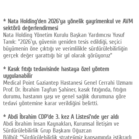
Facebook
Twitter
* Nata Holding'den 2026'ya yönelik gayrimenkul ve AVM
sektörü değerlendirmesi
Google Plus
Nata Holding Yönetim Kurulu Başkan Yardımcısı Yusuf
Tanık: "2026'yı, güvenin yeniden tesis edildiği, seçici
© 2026 TÜM HAKLARI SAKLIDIR
büyümenin öne çıktığı ve verimlilikle sürdürülebilirliğin
gerçek değer yarattığı bir yıl olarak görüyoruz"
* Kasık fıtığı tedavisinde hastaya özel yöntem
uygulanabilir
Medical Point Gaziantep Hastanesi Genel Cerrahi Uzmanı
Prof. Dr. İbrahim Tayfun Şahiner, kasık fıtığında, fıtığın
durumu, hastanın yaşı ve genel sağlık durumuna göre
tedavi yöntemine karar verildiğini belirtti.
* Abdi İbrahim CDP'de 3. kez A Listesi'nde yer aldı
Abdi İbrahim İnsan Kaynakları, Kurumsal İletişim ve
Sürdürülebilirlik Grup Başkanı Oğuzcan
Bülbül: "Sürdürülebilirlik stratejimiz kapsamında istikrarlı