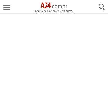
A24
7 Ağustos 2026 8:51:02
.com.tr
Haber, video ve galerilerin adresi...
Anasayfa
Foto Galeri
Gazeteler
Video Galeri
Gündem
Ekonomi
Yaşam
Magazin
Teknoloji
Spor