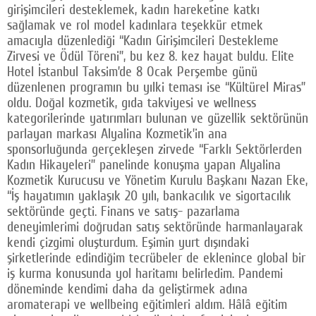
girişimcileri desteklemek, kadın hareketine katkı
sağlamak ve rol model kadınlara teşekkür etmek
amacıyla düzenlediği “Kadın Girişimcileri Destekleme
Zirvesi ve Ödül Töreni”, bu kez 8. kez hayat buldu. Elite
Hotel İstanbul Taksim’de 8 Ocak Perşembe günü
düzenlenen programın bu yılki teması ise “Kültürel Miras”
oldu. Doğal kozmetik, gıda takviyesi ve wellness
kategorilerinde yatırımları bulunan ve güzellik sektörünün
parlayan markası Alyalina Kozmetik’in ana
sponsorluğunda gerçekleşen zirvede “Farklı Sektörlerden
Kadın Hikayeleri” panelinde konuşma yapan Alyalina
Kozmetik Kurucusu ve Yönetim Kurulu Başkanı Nazan Eke,
“İş hayatımın yaklaşık 20 yılı, bankacılık ve sigortacılık
sektöründe geçti. Finans ve satış- pazarlama
deneyimlerimi doğrudan satış sektöründe harmanlayarak
kendi çizgimi oluşturdum. Eşimin yurt dışındaki
şirketlerinde edindiğim tecrübeler de eklenince global bir
iş kurma konusunda yol haritamı belirledim. Pandemi
döneminde kendimi daha da geliştirmek adına
aromaterapi ve wellbeing eğitimleri aldım. Hâlâ eğitim