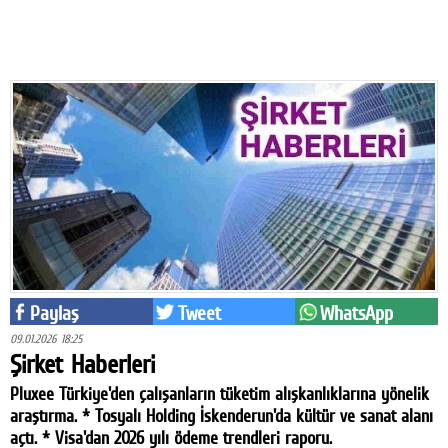
Eğitim
Medya
Politika
Dünya
Bilim
Kültür-sanat
Sağlık
Paylaş
Tweet
WhatsApp
Yazarlar
09.01.2026 18:25
Künye
Şirket Haberleri
Pluxee Türkiye'den çalışanların tüketim alışkanlıklarına yönelik
İletişim
araştırma. * Tosyalı Holding İskenderun'da kültür ve sanat alanı
A24 SOSYAL MEDYA
açtı. * Visa'dan 2026 yılı ödeme trendleri raporu.