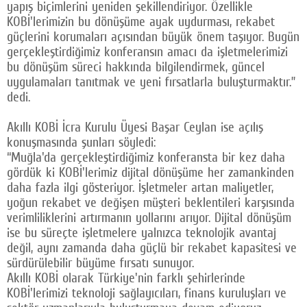
yapış biçimlerini yeniden şekillendiriyor. Özellikle
KOBİ'lerimizin bu dönüşüme ayak uydurması, rekabet
güçlerini korumaları açısından büyük önem taşıyor. Bugün
gerçekleştirdiğimiz konferansın amacı da işletmelerimizi
bu dönüşüm süreci hakkında bilgilendirmek, güncel
uygulamaları tanıtmak ve yeni fırsatlarla buluşturmaktır.”
dedi.
Akıllı KOBİ İcra Kurulu Üyesi Başar Ceylan ise açılış
konuşmasında şunları söyledi:
“Muğla'da gerçekleştirdiğimiz konferansta bir kez daha
gördük ki KOBİ'lerimiz dijital dönüşüme her zamankinden
daha fazla ilgi gösteriyor. İşletmeler artan maliyetler,
yoğun rekabet ve değişen müşteri beklentileri karşısında
verimliliklerini artırmanın yollarını arıyor. Dijital dönüşüm
ise bu süreçte işletmelere yalnızca teknolojik avantaj
değil, aynı zamanda daha güçlü bir rekabet kapasitesi ve
sürdürülebilir büyüme fırsatı sunuyor.
Akıllı KOBİ olarak Türkiye'nin farklı şehirlerinde
KOBİ'lerimizi teknoloji sağlayıcıları, finans kuruluşları ve