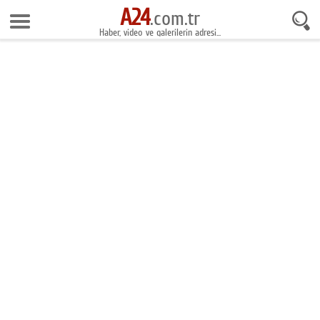
A24
7 Ağustos 2026 19:09:03
.com.tr
Haber, video ve galerilerin adresi...
Anasayfa
Foto Galeri
Gazeteler
Video Galeri
Gündem
Ekonomi
Yaşam
Magazin
Teknoloji
Spor