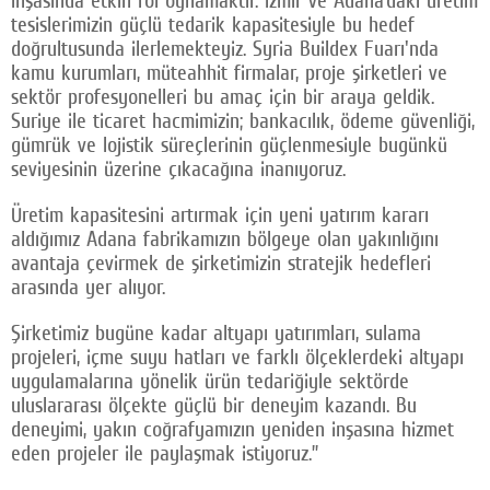
inşasında etkin rol oynamaktır. İzmir ve Adana’daki üretim
tesislerimizin güçlü tedarik kapasitesiyle bu hedef
doğrultusunda ilerlemekteyiz. Syria Buildex Fuarı'nda
kamu kurumları, müteahhit firmalar, proje şirketleri ve
sektör profesyonelleri bu amaç için bir araya geldik.
Suriye ile ticaret hacmimizin; bankacılık, ödeme güvenliği,
gümrük ve lojistik süreçlerinin güçlenmesiyle bugünkü
seviyesinin üzerine çıkacağına inanıyoruz.
Üretim kapasitesini artırmak için yeni yatırım kararı
aldığımız Adana fabrikamızın bölgeye olan yakınlığını
avantaja çevirmek de şirketimizin stratejik hedefleri
arasında yer alıyor.
Şirketimiz bugüne kadar altyapı yatırımları, sulama
projeleri, içme suyu hatları ve farklı ölçeklerdeki altyapı
uygulamalarına yönelik ürün tedariğiyle sektörde
uluslararası ölçekte güçlü bir deneyim kazandı. Bu
deneyimi, yakın coğrafyamızın yeniden inşasına hizmet
eden projeler ile paylaşmak istiyoruz.”