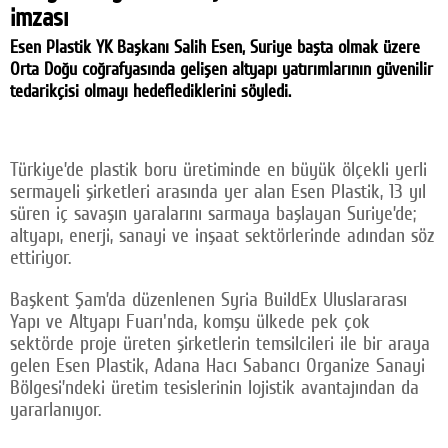
imzası
Facebook
Esen Plastik YK Başkanı Salih Esen, Suriye başta olmak üzere
Twitter
Orta Doğu coğrafyasında gelişen altyapı yatırımlarının güvenilir
tedarikçisi olmayı hedeflediklerini söyledi.
Google Plus
© 2026 TÜM HAKLARI SAKLIDIR
Türkiye’de plastik boru üretiminde en büyük ölçekli yerli
sermayeli şirketleri arasında yer alan Esen Plastik, 13 yıl
süren iç savaşın yaralarını sarmaya başlayan Suriye’de;
altyapı, enerji, sanayi ve inşaat sektörlerinde adından söz
ettiriyor.
Başkent Şam’da düzenlenen Syria BuildEx Uluslararası
Yapı ve Altyapı Fuarı'nda, komşu ülkede pek çok
sektörde proje üreten şirketlerin temsilcileri ile bir araya
gelen Esen Plastik, Adana Hacı Sabancı Organize Sanayi
Bölgesi’ndeki üretim tesislerinin lojistik avantajından da
yararlanıyor.