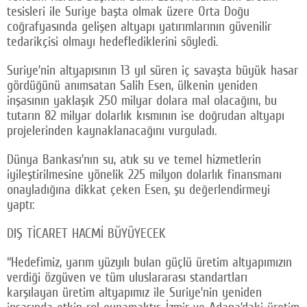
tesisleri ile Suriye başta olmak üzere Orta Doğu
coğrafyasında gelişen altyapı yatırımlarının güvenilir
tedarikçisi olmayı hedeflediklerini söyledi.
Suriye’nin altyapısının 13 yıl süren iç savaşta büyük hasar
gördüğünü anımsatan Salih Esen, ülkenin yeniden
inşasının yaklaşık 250 milyar dolara mal olacağını, bu
tutarın 82 milyar dolarlık kısmının ise doğrudan altyapı
projelerinden kaynaklanacağını vurguladı.
Dünya Bankası’nın su, atık su ve temel hizmetlerin
iyileştirilmesine yönelik 225 milyon dolarlık finansmanı
onayladığına dikkat çeken Esen, şu değerlendirmeyi
yaptı:
DIŞ TİCARET HACMİ BÜYÜYECEK
“Hedefimiz, yarım yüzyılı bulan güçlü üretim altyapımızın
verdiği özgüven ve tüm uluslararası standartları
karşılayan üretim altyapımız ile Suriye’nin yeniden