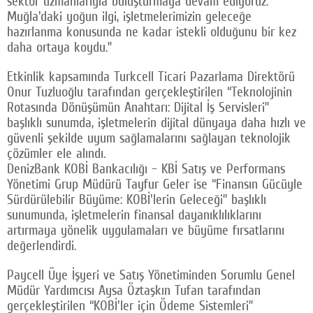
sektör uzmanlarıyla buluşturmaya devam ediyoruz.
Muğla'daki yoğun ilgi, işletmelerimizin geleceğe
hazırlanma konusunda ne kadar istekli olduğunu bir kez
daha ortaya koydu.”
Etkinlik kapsamında Turkcell Ticari Pazarlama Direktörü
Onur Tuzluoğlu tarafından gerçekleştirilen “Teknolojinin
Rotasında Dönüşümün Anahtarı: Dijital İş Servisleri”
başlıklı sunumda, işletmelerin dijital dünyaya daha hızlı ve
güvenli şekilde uyum sağlamalarını sağlayan teknolojik
çözümler ele alındı.
DenizBank KOBİ Bankacılığı – KBİ Satış ve Performans
Yönetimi Grup Müdürü Tayfur Geler ise “Finansın Gücüyle
Sürdürülebilir Büyüme: KOBİ'lerin Geleceği” başlıklı
sunumunda, işletmelerin finansal dayanıklılıklarını
artırmaya yönelik uygulamaları ve büyüme fırsatlarını
değerlendirdi.
Paycell Üye İşyeri ve Satış Yönetiminden Sorumlu Genel
Müdür Yardımcısı Aysa Öztaşkın Tufan tarafından
gerçekleştirilen “KOBİ'ler için Ödeme Sistemleri”