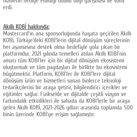
hizmetin hediye edildiği ödüllü bilgi yarışması ile sona
erdi.
Akıllı KOBİ hakkında:
Mastercard'ın ana sponsorluğunda hayata geçirilen Akıllı
KOBİ, Türkiye'deki KOBİ'lerin dijital dönüşüm süreçlerinin
her aşamasına destek olma hedefiyle yola çıkan bir
platformdur. 2021 yılında temelleri atılan Akıllı KOBİ'nin
amacı tüm KOBİ'ler için bir dijital dönüşüm ekosistemi
oluşturmak ve tüm paydaşları ile birlikte bu ekosistemi
büyütmektir. Platform, KOBİ'ler ile KOBİ'lere dijital
dönüşüm ürün ve hizmetleri sunan binlerce teknoloji
tedarikçilerini bir araya getirir, bilgilendirici içerikler ve
eğitimler sağlar. Fizikselde ve dijitalde çeşitli vizyon ve
farkındalık etkinlikleri ile sahada da KOBİ'lerle bir araya
gelen Akıllı KOBİ, 2021-2026 yılları arasında toplamda 500
binin üzerinde KOBİ'ye erişim sağlamıştır.