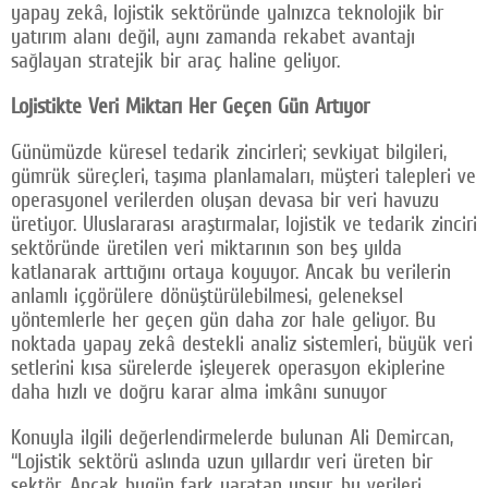
yapay zekâ, lojistik sektöründe yalnızca teknolojik bir
yatırım alanı değil, aynı zamanda rekabet avantajı
sağlayan stratejik bir araç haline geliyor.
Lojistikte Veri Miktarı Her Geçen Gün Artıyor
Günümüzde küresel tedarik zincirleri; sevkiyat bilgileri,
gümrük süreçleri, taşıma planlamaları, müşteri talepleri ve
operasyonel verilerden oluşan devasa bir veri havuzu
üretiyor. Uluslararası araştırmalar, lojistik ve tedarik zinciri
sektöründe üretilen veri miktarının son beş yılda
katlanarak arttığını ortaya koyuyor. Ancak bu verilerin
anlamlı içgörülere dönüştürülebilmesi, geleneksel
yöntemlerle her geçen gün daha zor hale geliyor. Bu
noktada yapay zekâ destekli analiz sistemleri, büyük veri
setlerini kısa sürelerde işleyerek operasyon ekiplerine
daha hızlı ve doğru karar alma imkânı sunuyor
Konuyla ilgili değerlendirmelerde bulunan Ali Demircan,
“Lojistik sektörü aslında uzun yıllardır veri üreten bir
sektör. Ancak bugün fark yaratan unsur, bu verileri