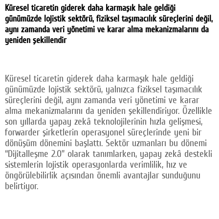
Küresel ticaretin giderek daha karmaşık hale geldiği
Facebook
günümüzde lojistik sektörü, fiziksel taşımacılık süreçlerini değil,
aynı zamanda veri yönetimi ve karar alma mekanizmalarını da
Twitter
yeniden şekillendir
Google Plus
© 2026 TÜM HAKLARI SAKLIDIR
Küresel ticaretin giderek daha karmaşık hale geldiği
günümüzde lojistik sektörü, yalnızca fiziksel taşımacılık
süreçlerini değil, aynı zamanda veri yönetimi ve karar
alma mekanizmalarını da yeniden şekillendiriyor. Özellikle
son yıllarda yapay zekâ teknolojilerinin hızla gelişmesi,
forwarder şirketlerin operasyonel süreçlerinde yeni bir
dönüşüm dönemini başlattı. Sektör uzmanları bu dönemi
“Dijitalleşme 2.0” olarak tanımlarken, yapay zekâ destekli
sistemlerin lojistik operasyonlarda verimlilik, hız ve
öngörülebilirlik açısından önemli avantajlar sunduğunu
belirtiyor.