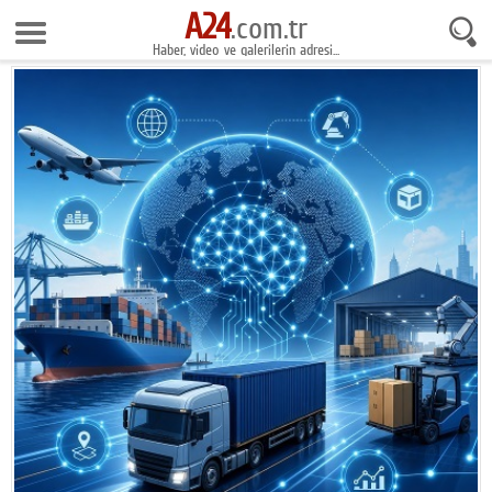
A24
9 Ağustos 2026 12:33:52
.com.tr
Haber, video ve galerilerin adresi...
Anasayfa
Foto Galeri
Gazeteler
Video Galeri
Gündem
Ekonomi
Yaşam
Magazin
Teknoloji
Spor