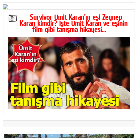
Survivor Ümit Karan'ın eşi Zeynep
Karan kimdir? İşte Ümit Karan ve eşinin
film gibi tanışma hikayesi...