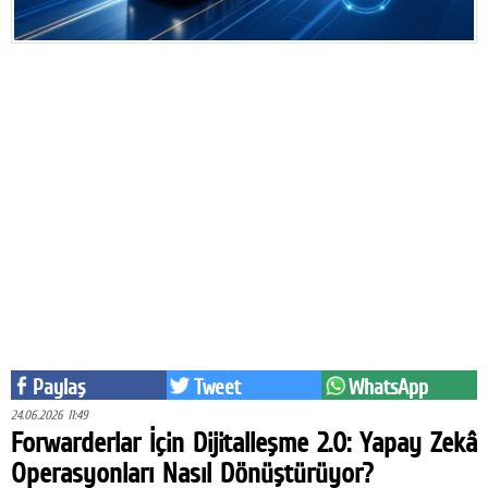
Eğitim
Medya
Politika
Dünya
Bilim
Kültür-sanat
Sağlık
Yazarlar
Paylaş
Tweet
WhatsApp
Künye
24.06.2026 11:49
İletişim
Forwarderlar İçin Dijitalleşme 2.0: Yapay Zekâ
Operasyonları Nasıl Dönüştürüyor?
A24 SOSYAL MEDYA