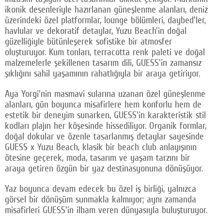
ikonik desenleriyle hazırlanan güneşlenme alanları, deniz
üzerindeki özel platformlar, lounge bölümleri, daybed'ler,
havlular ve dekoratif detaylar, Yuzu Beach'in doğal
güzelliğiyle bütünleşerek sofistike bir atmosfer
oluşturuyor. Kum tonları, terracotta renk paleti ve doğal
malzemelerle şekillenen tasarım dili, GUESS'in zamansız
şıklığını sahil yaşamının rahatlığıyla bir araya getiriyor.
Aya Yorgi'nin masmavi sularına uzanan özel güneşlenme
alanları, gün boyunca misafirlere hem konforlu hem de
estetik bir deneyim sunarken, GUESS'in karakteristik stil
kodları plajın her köşesinde hissediliyor. Organik formlar,
doğal dokular ve özenle tasarlanmış detaylar sayesinde
GUESS x Yuzu Beach, klasik bir beach club anlayışının
ötesine geçerek, moda, tasarım ve yaşam tarzını bir
araya getiren özgün bir yaz destinasyonuna dönüşüyor.
Yaz boyunca devam edecek bu özel iş birliği, yalnızca
görsel bir dönüşüm sunmakla kalmıyor; aynı zamanda
misafirleri GUESS'in ilham veren dünyasıyla buluşturuyor.