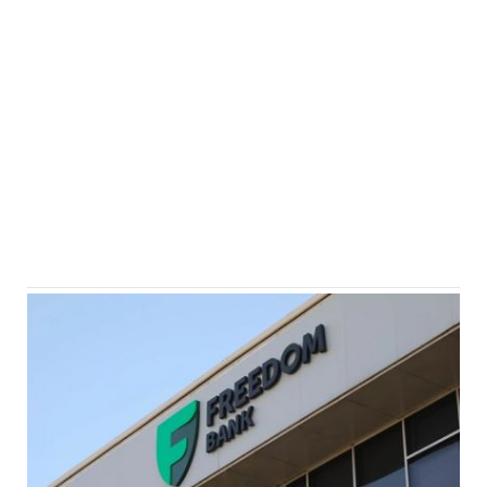
Eğitim
Medya
Politika
Dünya
Bilim
Kültür-sanat
Sağlık
Yazarlar
Künye
İletişim
A24 SOSYAL MEDYA