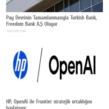
Facebook
Twitter
Pay Devrinin Tamamlanmasıyla Turkish Bank,
Freedom Bank A.Ş Oluyor
Google Plus
31.07.2026 15:00
© 2026 TÜM HAKLARI SAKLIDIR
HP, OpenAI ile Frontier stratejik ortaklığını
başlatıyor