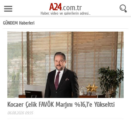
A24
9 Ağustos 2026 8:24:29
.com.tr
Haber, video ve galerilerin adresi...
Anasayfa
GÜNDEM Haberleri
Foto Galeri
Gazeteler
Video Galeri
Gündem
Ekonomi
Yaşam
Magazin
Kocaer Çelik FAVÖK Marjını %16,1'e Yükseltti
Teknoloji
06.08.2026 09:35
Spor