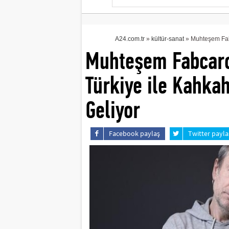
A24.com.tr
»
kültür-sanat
» Muhteşem Fabca
Muhteşem Fabcaro:
Türkiye ile Kahkah
Geliyor
Facebook paylaş
Twitter payla