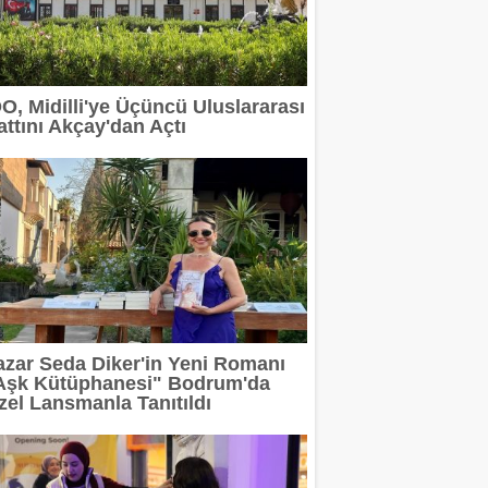
 devam ediyor
erit Info Showroom'da buluştu
DO, Midilli'ye Üçüncü Uluslararası
attını Akçay'dan Açtı
 tasarımın geleceğini anlatacak
2 milyar TL'ye taşıdı
rı Arasında
azar Seda Diker'in Yeni Romanı
Aşk Kütüphanesi" Bodrum'da
zel Lansmanla Tanıtıldı