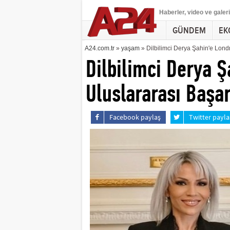
Haberler
, video ve galeri
GÜNDEM
EK
A24.com.tr
»
yaşam
» Dilbilimci Derya Şahin'e Lond
Dilbilimci Derya Ş
Uluslararası Başa
Facebook paylaş
Twitter payla