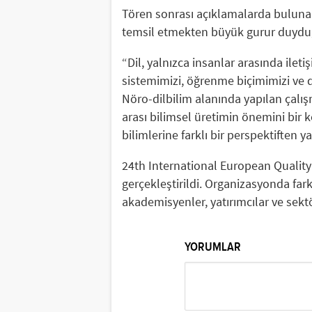
Tören sonrası açıklamalarda bulunan
temsil etmekten büyük gurur duyduğu
“Dil, yalnızca insanlar arasında ilet
sistemimizi, öğrenme biçimimizi ve dü
Nöro-dilbilim alanında yapılan çalış
arası bilimsel üretimin önemini bir 
bilimlerine farklı bir perspektiften
24th International European Quality
gerçekleştirildi. Organizasyonda fark
akademisyenler, yatırımcılar ve sektö
YORUMLAR