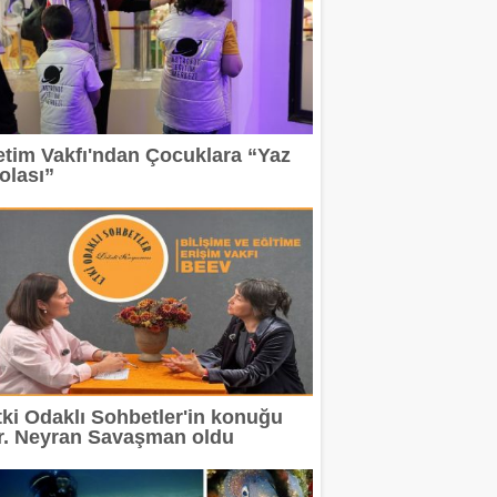
etim Vakfı'ndan Çocuklara “Yaz
olası”
tki Odaklı Sohbetler'in konuğu
r. Neyran Savaşman oldu