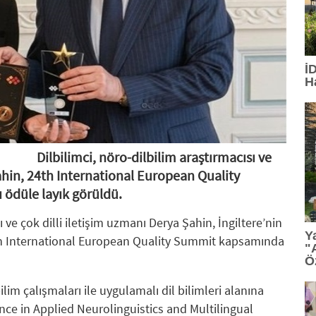
15:13
: TGC 2026 Sedat Simavi Ödülleri'ne başvurular
13:36
: Tasarım, teknoloji ve profesyonel etkileşim Geb
İ
H
13:27
: TİBET MAKİNA'YA AS9100 ONAYI
12:23
: Ünlü tasarımcı Ross Lovegrove, FDI İstanbul'da
12:07
: Saç bakımında kişiselleşme dönemi
Dilbilimci, nöro-dilbilim araştırmacısı ve
ahin, 24th International European Quality
11:34
: PASHA Bank aktiflerini yüzde 16,1 büyüterek 17,
ödüle layık görüldü.
11:33
: VARTA, Merrell İstanbul Ultra'nın Ana Sponsorla
ı ve çok dilli iletişim uzmanı Derya Şahin, İngiltere’nin
Y
h International European Quality Summit kapsamında
"
Ö
lim çalışmaları ile uygulamalı dil bilimleri alanına
ence in Applied Neurolinguistics and Multilingual