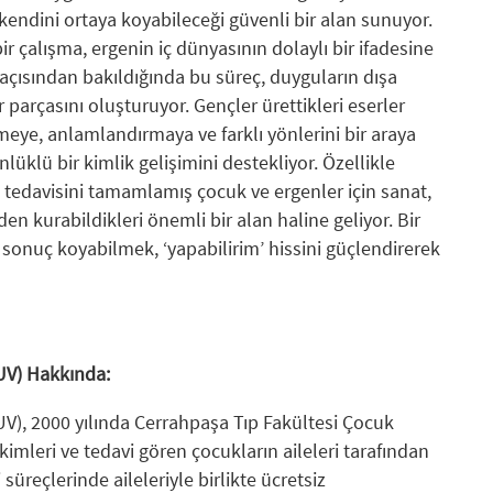
endini ortaya koyabileceği güvenli bir alan sunuyor.
ir çalışma, ergenin iç dünyasının dolaylı bir ifadesine
açısından bakıldığında bu süreç, duyguların dışa
r parçasını oluşturuyor. Gençler ürettikleri eserler
tmeye, anlamlandırmaya ve farklı yönlerini bir araya
üklü bir kimlik gelişimini destekliyor. Özellikle
 tedavisini tamamlamış çocuk ve ergenler için sanat,
en kurabildikleri önemli bir alan haline geliyor. Bir
sonuç koyabilmek, ‘yapabilirim’ hissini güçlendirerek
UV) Hakkında:
V), 2000 yılında Cerrahpaşa Tıp Fakültesi Çocuk
imleri ve tedavi gören çocukların aileleri tarafından
süreçlerinde aileleriyle birlikte ücretsiz