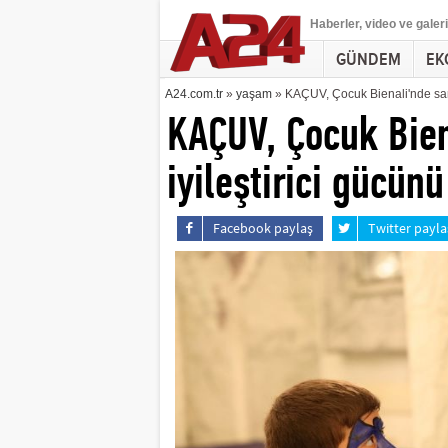
Haberler
, video ve galeri
GÜNDEM
EK
A24.com.tr
»
yaşam
» KAÇUV, Çocuk Bienali'nde sanat
KAÇUV, Çocuk Bien
iyileştirici gücün
Facebook paylaş
Twitter payla