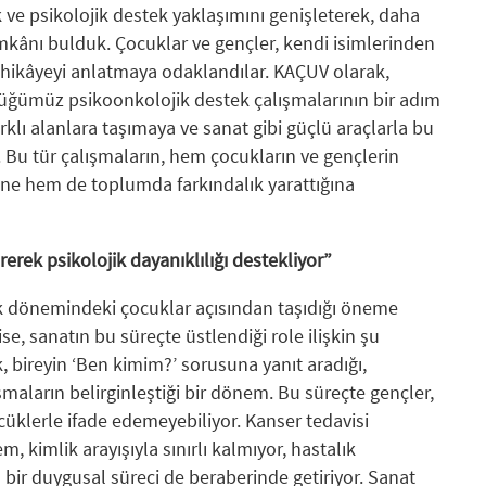
k ve psikolojik destek yaklaşımını genişleterek, daha
kânı bulduk. Çocuklar ve gençler, kendi isimlerinden
i hikâyeyi anlatmaya odaklandılar. KAÇUV olarak,
tüğümüz psikoonkolojik destek çalışmalarının bir adım
rklı alanlara taşımaya ve sanat gibi güçlü araçlarla bu
 Bu tür çalışmaların, hem çocukların ve gençlerin
ine hem de toplumda farkındalık yarattığına
rerek psikolojik dayanıklılığı destekliyor”
lik dönemindeki çocuklar açısından taşıdığı öneme
se, sanatın bu süreçte üstlendiği role ilişkin şu
 bireyin ‘Ben kimim?’ sorusuna yanıt aradığı,
şmaların belirginleştiği bir dönem. Bu süreçte gençler,
üklerle ifade edemeyebiliyor. Kanser tedavisi
, kimlik arayışıyla sınırlı kalmıyor, hastalık
bir duygusal süreci de beraberinde getiriyor. Sanat