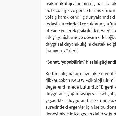
psikoonkoloji alanının dışına çıkara
fazla çocuğa ve gence temas etme im
yola çıkarak kendi iç dünyalarındak
tedavi sürecindeki çocuklarla yürüt
ötesine geçerek psikolojik desteği fa
etkiyi genişletmeye devam edeceğiz.
duygusal dayanıklılığını desteklediğ
inanıyoruz” dedi.
“Sanat, ‘yapabilirim’ hissini güçlendi
Bu tür çalışmaların özellikle ergen
dikkat çeken KAÇUV Psikoloji Birimi i
değerlendirmede bulundu: “Ergenlik,
duyguların yoğunlaştığı ve içsel çatı
yaşadıkları duyguları her zaman sözc
sürecindeki ergenler için ise bu dönem
deneyimiyle iç içe geçen daha yoğun 