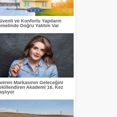
rinde Özel Fiyat Avantajı
üvenli ve Konforlu Yapıların
adı
emelinde Doğru Yalıtım Var
posu İstanbul'da Hizmet Veriyor
itleniyor
ıyla Markalara Yeni Bir Üretim Modeli Sunuyor
Madoka Plus Türkiye'de
şveren Markasının Geleceğini
ekillendiren Akademi 16. Kez
aşlıyor