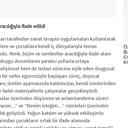
cılığıyla ifade edildi
ı tarafından sanat terapisi uygulamaları kullanılarak
çlere ve çocuklara kendi iç dünyalarıyla temas
Ö
B
du. Renk, biçim ve semboller aracılığıyla ifade alanı
C
 duygu durumlarını yaratıcı yollarla ortaya
K
elişimsel hem de tedavi sürecine eşlik eden duygusal
sa bir nefes egzersiziyle başlayan süreç, duyusal
ken; üretim aşamasında katılımcılar, kendi isimlerinden
farklı materyallerle çalışmalar gerçekleştirdi.
şmalar üzerinden düşünme ve anlamlandırma süreci
htiyacım…” ve “Benim isteğim…” cümleleri üzerinden
lık geliştirdi. Yoğun katılım ve yüksek etkileşimle
rından çocukların ortak bir ifade alanında
ikte aktif ve istekli şekilde yer alması, sanat temelli