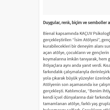
Duygular, renk, biçim ve semboller ara
Bienal kapsamında KAÇUV Psikologlar
gerçekleştirilen “İsim Atölyesi”, gen
kurabilecekleri bir deneyim alanı sun
açan atölye, çocukların ve gençlerin
koymalarına imkân tanıyarak, hem g
ihtiyaçlara aynı anda yanıt verdi. Kı
farkındalık çalışmalarıyla derinleşir
yola çıkarak büyük yüzeyler üzerinde 
Atölyenin son aşamasında ise çalı
gerçekleşti. Katılımcılar, “Benim i
kendi içsel dünyalarına dair farkında
tamamlanan atölye, farklı yaş grupla
buluşmasını sağladı. Çocukların etkinl