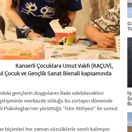
15:07
: Lexus'ta LBX ve RX Performance Hybrid Modelle
G
13:45
: Demet Akalın, Sefo ve LVBEL C5 Bodrum'u Sall
T
13:35
: Mars Logistics'in Yalova Gümrüğüne Bağlı Antre
12:43
: İçecekten Ara Öğüne Balın Kullanım Alanları Çeş
12:42
: Murat Dalkılıç'tan yaz sezonuna hızlı dönüş
Kanserli Çocuklara Umut Vakfı (KAÇUV),
bul Çocuk ve Gençlik Sanat Bienali kapsamında
12:33
: Makine Dairesi,AI-Native Prodüksiyon Yaklaşım
12:26
: Daikin'den Akıllı İklimlendirmede Yeni Dönem: 
deki gençlerin duygularını ifade edebilecekleri
İ
Ş
k gelişiminin merkezde olduğu bu zorlayıcı dönemde
B
 Psikologları’nın yürüttüğü “İsim Atölyesi” ile somut
e biçimleri her zaman sözcüklerle sınırlı kalmıyor.