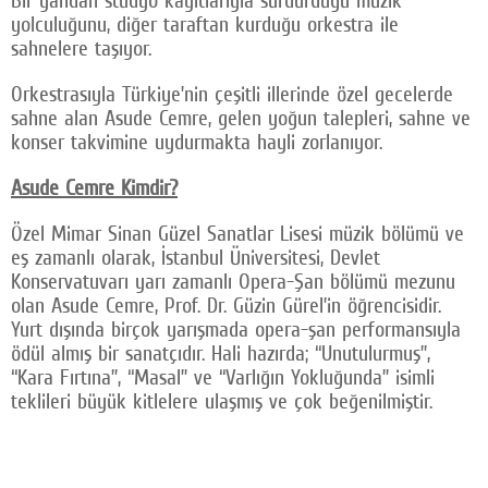
yolculuğunu, diğer taraftan kurduğu orkestra ile
Facebook
sahnelere taşıyor.
Twitter
Orkestrasıyla Türkiye’nin çeşitli illerinde özel gecelerde
sahne alan Asude Cemre, gelen yoğun talepleri, sahne ve
Google Plus
konser takvimine uydurmakta hayli zorlanıyor.
© 2026 TÜM HAKLARI SAKLIDIR
Asude Cemre Kimdir?
Özel Mimar Sinan Güzel Sanatlar Lisesi müzik bölümü ve
eş zamanlı olarak, İstanbul Üniversitesi, Devlet
Konservatuvarı yarı zamanlı Opera-Şan bölümü mezunu
olan Asude Cemre, Prof. Dr. Güzin Gürel’in öğrencisidir.
Yurt dışında birçok yarışmada opera-şan performansıyla
ödül almış bir sanatçıdır. Hali hazırda; “Unutulurmuş”,
“Kara Fırtına”, “Masal” ve “Varlığın Yokluğunda” isimli
teklileri büyük kitlelere ulaşmış ve çok beğenilmiştir.