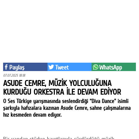
Eğitim
Medya
Politika
Dünya
Bilim
Paylaş
Tweet
WhatsApp
Kültür-sanat
07.07.2025 18:18
ASUDE CEMRE, MÜZİK YOLCULUĞUNA
Sağlık
KURDUĞU ORKESTRA İLE DEVAM EDİYOR
Yazarlar
O Ses Türkiye yarışmasında seslendirdiği “Diva Dance” isimli
şarkıyla hafızalara kazınan Asude Cemre, sahne çalışmalarına
Künye
hız kesmeden devam ediyor.
İletişim
A24 SOSYAL MEDYA
Bir yandan stüdyo kayıtlarıyla sürdürdüğü müzik