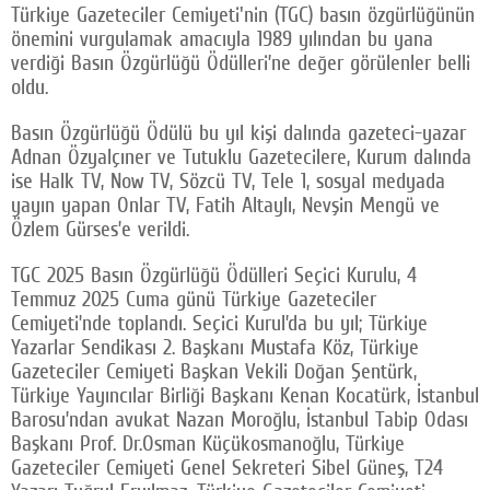
Türkiye Gazeteciler Cemiyeti'nin (TGC) basın özgürlüğünün
önemini vurgulamak amacıyla 1989 yılından bu yana
verdiği Basın Özgürlüğü Ödülleri’ne değer görülenler belli
oldu.
Basın Özgürlüğü Ödülü bu yıl kişi dalında gazeteci-yazar
Adnan Özyalçıner ve Tutuklu Gazetecilere, Kurum dalında
ise Halk TV, Now TV, Sözcü TV, Tele 1, sosyal medyada
yayın yapan Onlar TV, Fatih Altaylı, Nevşin Mengü ve
Özlem Gürses’e verildi.
TGC 2025 Basın Özgürlüğü Ödülleri Seçici Kurulu, 4
Temmuz 2025 Cuma günü Türkiye Gazeteciler
Cemiyeti’nde toplandı. Seçici Kurul’da bu yıl; Türkiye
Yazarlar Sendikası 2. Başkanı Mustafa Köz, Türkiye
Gazeteciler Cemiyeti Başkan Vekili Doğan Şentürk,
Türkiye Yayıncılar Birliği Başkanı Kenan Kocatürk, İstanbul
Barosu’ndan avukat Nazan Moroğlu, İstanbul Tabip Odası
Başkanı Prof. Dr.Osman Küçükosmanoğlu, Türkiye
Gazeteciler Cemiyeti Genel Sekreteri Sibel Güneş, T24