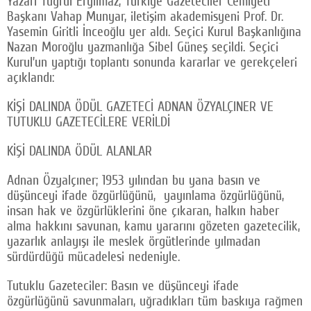
Yazarı Tuğrul Eryılmaz, Türkiye Gazeteciler Cemiyeti
Başkanı Vahap Munyar, iletişim akademisyeni Prof. Dr.
Yasemin Giritli İnceoğlu yer aldı. Seçici Kurul Başkanlığına
Nazan Moroğlu yazmanlığa Sibel Güneş seçildi. Seçici
Kurul’un yaptığı toplantı sonunda kararlar ve gerekçeleri
açıklandı:
KİŞİ DALINDA ÖDÜL GAZETECİ ADNAN ÖZYALÇINER VE
TUTUKLU GAZETECİLERE VERİLDİ
KİŞİ DALINDA ÖDÜL ALANLAR
Adnan Özyalçıner; 1953 yılından bu yana basın ve
düşünceyi ifade özgürlüğünü, yayınlama özgürlüğünü,
insan hak ve özgürlüklerini öne çıkaran, halkın haber
alma hakkını savunan, kamu yararını gözeten gazetecilik,
yazarlık anlayışı ile meslek örgütlerinde yılmadan
sürdürdüğü mücadelesi nedeniyle.
Tutuklu Gazeteciler: Basın ve düşünceyi ifade
özgürlüğünü savunmaları, uğradıkları tüm baskıya rağmen