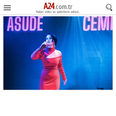
A24
8 Ağustos 2026 10:21:12
.com.tr
Haber, video ve galerilerin adresi...
Anasayfa
Foto Galeri
Gazeteler
Video Galeri
Gündem
Ekonomi
Yaşam
Magazin
Teknoloji
Spor