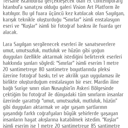
Tersane İstanbul’da gerçekleşecek olan 19. Contemporary
İstanbul’a sanatçısı olduğu galeri Vision Art Platform ile
katılıyor. Bu yıl fuara üçüncü kez katılacak olan Sayılgan,
karışık teknikle oluşturduğu “Sınırlar” isimli enstalasyon
eseri ve “Kuşlar” isimli bir fotoğraf baskısı ile fuarda yer
alacak.
Lara Sayılgan sergilenecek eserleri ile sanatseverlere
umut, umutsuzluk, mutluluk ve hüzün gibi yoğun
duyguları özellikle aktarmak istediğini belirterek eserleri
hakkında şunları söyledi: “Sınırlar” isimli eserim 1 metre
20 santimetreye 80 santimetre boyutlarında pleksi
üzerine fotoğraf baskı, tel ve akrilik yazı uygulaması ile
birlikte oluşturduğum enstalasyon bir eser. Mardin iline
bağlı Suriye sınırı olan Nusaybin’in Askeri Bölgesinde
çektiğim bu fotoğraf ile dünyadaki tüm sınırların insanlar
üzerinde yarattığı “umut, umutsuzluk, mutluluk, hüzün”
gibi duyguları aktarmak ve ağır yaşam şartlarının
yaşandığı farklı coğrafyaları büyük şehirlerde yaşayan
insanların hayat akışlarına katabilmek istedim. “Kuşlar”
isimli eserim ise 1 metre 20 santimetreye 85 santimetre