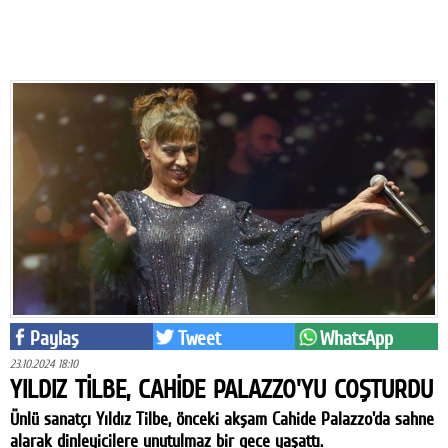
Eğitim
Medya
Politika
Dünya
Bilim
Kültür-sanat
Sağlık
Yazarlar
Paylaş
Tweet
WhatsApp
Künye
23.10.2024 18:10
YILDIZ TİLBE, CAHİDE PALAZZO'YU COŞTURDU
İletişim
Ünlü sanatçı Yıldız Tilbe, önceki akşam Cahide Palazzo'da sahne
A24 SOSYAL MEDYA
alarak dinleyicilere unutulmaz bir gece yaşattı.