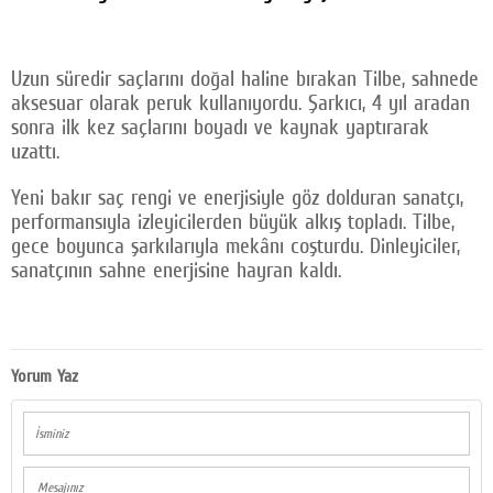
Facebook
Twitter
Uzun süredir saçlarını doğal haline bırakan Tilbe, sahnede
aksesuar olarak peruk kullanıyordu. Şarkıcı, 4 yıl aradan
Google Plus
sonra ilk kez saçlarını boyadı ve kaynak yaptırarak
uzattı.
© 2026 TÜM HAKLARI SAKLIDIR
Yeni bakır saç rengi ve enerjisiyle göz dolduran sanatçı,
performansıyla izleyicilerden büyük alkış topladı. Tilbe,
gece boyunca şarkılarıyla mekânı coşturdu. Dinleyiciler,
sanatçının sahne enerjisine hayran kaldı.
Yorum Yaz