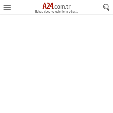
A24
7 Ağustos 2026 23:49:47
.com.tr
Haber, video ve galerilerin adresi...
Anasayfa
Foto Galeri
Gazeteler
Video Galeri
Gündem
Ekonomi
Yaşam
Magazin
Teknoloji
Spor