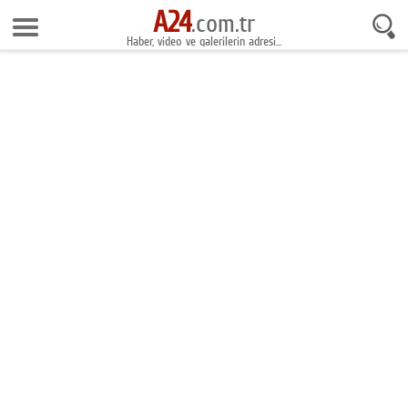
A24
6 Ağustos 2026 21:04:10
.com.tr
Haber, video ve galerilerin adresi...
Anasayfa
Foto Galeri
Gazeteler
Video Galeri
Gündem
Ekonomi
Yaşam
Magazin
Teknoloji
Spor