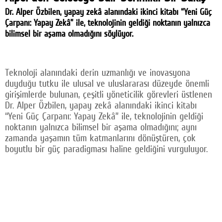
Facebook
Dr. Alper Özbilen, yapay zekâ alanındaki ikinci kitabı “Yeni Güç
Çarpanı: Yapay Zekâ” ile, teknolojinin geldiği noktanın yalnızca
Twitter
bilimsel bir aşama olmadığını söylüyor.
Google Plus
Teknoloji alanındaki derin uzmanlığı ve inovasyona
© 2026 TÜM HAKLARI SAKLIDIR
duyduğu tutku ile ulusal ve uluslararası düzeyde önemli
girişimlerde bulunan, çeşitli yöneticilik görevleri üstlenen
Dr. Alper Özbilen, yapay zekâ alanındaki ikinci kitabı
“Yeni Güç Çarpanı: Yapay Zekâ” ile, teknolojinin geldiği
noktanın yalnızca bilimsel bir aşama olmadığını; aynı
zamanda yaşamın tüm katmanlarını dönüştüren, çok
boyutlu bir güç paradigması haline geldiğini vurguluyor.