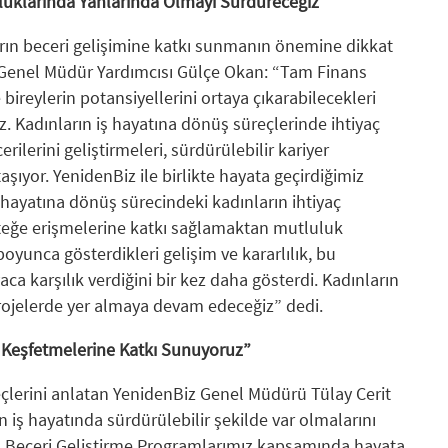
luklarında Yanlarında Olmayı Sürdüreceğiz”
rın beceri gelişimine katkı sunmanın önemine dikkat
Genel Müdür Yardımcısı Gülçe Okan: “Tam Finans
e bireylerin potansiyellerini ortaya çıkarabilecekleri
z. Kadınların iş hayatına dönüş süreçlerinde ihtiyaç
ilerini geliştirmeleri, sürdürülebilir kariyer
şıyor. YenidenBiz ile birlikte hayata geçirdiğimiz
ayatına dönüş sürecindeki kadınların ihtiyaç
teğe erişmelerine katkı sağlamaktan mutluluk
oyunca gösterdikleri gelişim ve kararlılık, bu
aca karşılık verdiğini bir kez daha gösterdi. Kadınların
projelerde yer almaya devam edeceğiz” dedi.
n Keşfetmelerine Katkı Sunuyoruz”
çlerini anlatan YenidenBiz Genel Müdürü Tülay Cerit
n iş hayatında sürdürülebilir şekilde var olmalarını
. Beceri Geliştirme Programlarımız kapsamında hayata