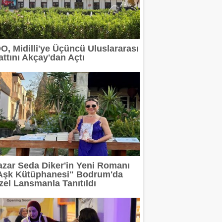
 devam ediyor
erit Info Showroom'da buluştu
DO, Midilli'ye Üçüncü Uluslararası
attını Akçay'dan Açtı
 tasarımın geleceğini anlatacak
2 milyar TL'ye taşıdı
rı Arasında
azar Seda Diker'in Yeni Romanı
Aşk Kütüphanesi" Bodrum'da
zel Lansmanla Tanıtıldı