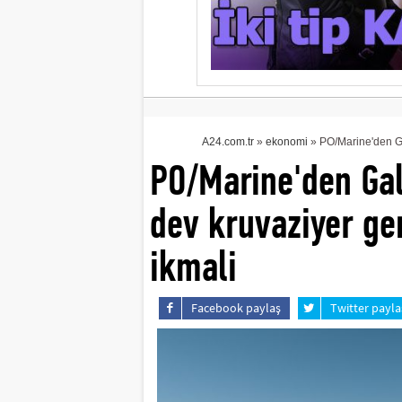
A24.com.tr
»
ekonomi
» PO/Marine'den Gal
PO/Marine'den Gal
dev kruvaziyer ge
ikmali
Facebook paylaş
Twitter payla