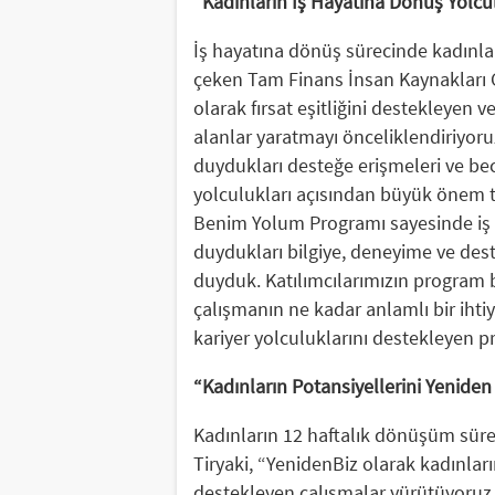
“Kadınların İş Hayatına Dönüş Yolcu
İş hayatına dönüş sürecinde kadınla
çeken Tam Finans İnsan Kaynakları 
olarak fırsat eşitliğini destekleyen v
alanlar yaratmayı önceliklendiriyoru
duydukları desteğe erişmeleri ve becer
yolculukları açısından büyük önem ta
Benim Yolum Programı sayesinde iş h
duydukları bilgiye, deneyime ve des
duyduk. Katılımcılarımızın program b
çalışmanın ne kadar anlamlı bir ihtiy
kariyer yolculuklarını destekleyen 
“Kadınların Potansiyellerini Yenide
Kadınların 12 haftalık dönüşüm süre
Tiryaki, “YenidenBiz olarak kadınları
destekleyen çalışmalar yürütüyoruz