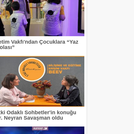
etim Vakfı'ndan Çocuklara “Yaz
olası”
tki Odaklı Sohbetler'in konuğu
r. Neyran Savaşman oldu