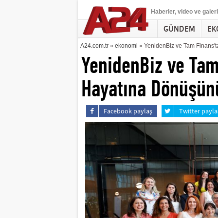
Haberler
, video ve galeri
GÜNDEM
EK
A24.com.tr
»
ekonomi
» YenidenBiz ve Tam Finans't
YenidenBiz ve Tam
Hayatına Dönüşün
Facebook paylaş
Twitter payla