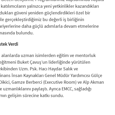
atılımcıların yalnızca yeni yetkinlikler kazandıkları
ukları güveni yeniden güçlendirdikleri özel bir
e gerçekleştirdiğimiz bu değerli iş birliğinin
kariyerlerine daha güçlü adımlarla devam etmelerine
amasında bulundu.
tek Verdi
klı alanlarda uzman isimlerden eğitim ve mentorluk
 eğitmeni Buket Çavuş’un liderliğinde yürütülen
kibinden Uzm. Psk. Hacı Haydar Salık ve
inans İnsan Kaynakları Genel Müdür Yardımcısı Gülçe
ikici, Gamze Berberci (Executive Room) ve Alp Akman
e uzmanlıklarını paylaştı. Ayrıca EMCC, sağladığı
mın gelişim sürecine katkı sundu.