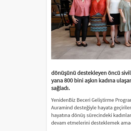
dönüşünü destekleyen öncü sivi
yana 800 bini aşkın kadına ulaşa
sağladı.
YenidenBiz Beceri Geliştirme Progr
Auramind desteğiyle hayata geçiril
hayatına dönüş sürecindeki kadınları
devam etmelerini desteklemek amacı