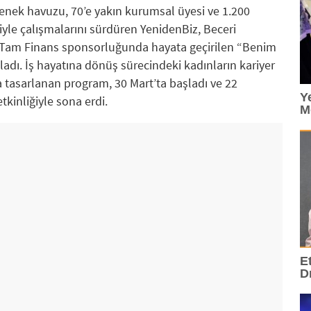
etenek havuzu, 70’e yakın kurumsal üyesi ve 1.200
le çalışmalarını sürdüren YenidenBiz, Beceri
 Tam Finans sponsorluğunda hayata geçirilen “Benim
dı. İş hayatına dönüş sürecindeki kadınların kariyer
 tasarlanan program, 30 Mart’ta başladı ve 22
Y
etkinliğiyle sona erdi.
M
E
D