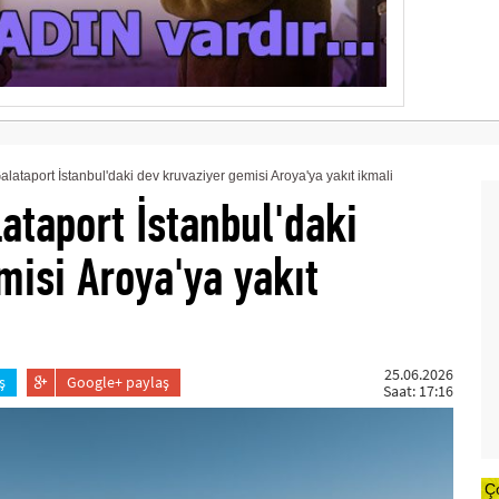
ataport İstanbul'daki dev kruvaziyer gemisi Aroya'ya yakıt ikmali
ataport İstanbul'daki
misi Aroya'ya yakıt
25.06.2026
ş
Google+ paylaş
Saat: 17:16
Ç