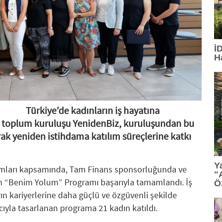
15:13
: TGC 2026 Sedat Simavi Ödülleri'ne başvurular
13:36
: Tasarım, teknoloji ve profesyonel etkileşim Geb
İ
H
13:27
: TİBET MAKİNA'YA AS9100 ONAYI
12:23
: Ünlü tasarımcı Ross Lovegrove, FDI İstanbul'da
12:07
: Saç bakımında kişiselleşme dönemi
Türkiye’de kadınların iş hayatına
l toplum kuruluşu YenidenBiz, kuruluşundan bu
11:34
: PASHA Bank aktiflerini yüzde 16,1 büyüterek 17,
rak yeniden istihdama katılım süreçlerine katkı
11:33
: VARTA, Merrell İstanbul Ultra'nın Ana Sponsorla
Y
amları kapsamında, Tam Finans sponsorluğunda ve
"
en “Benim Yolum” Programı başarıyla tamamlandı. İş
Ö
n kariyerlerine daha güçlü ve özgüvenli şekilde
yla tasarlanan programa 21 kadın katıldı.