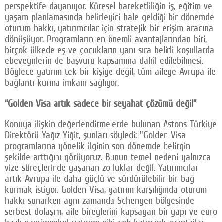
perspektife dayanıyor. Küresel hareketliliğin iş, eğitim ve
yaşam planlamasında belirleyici hale geldiği bir dönemde
oturum hakkı, yatırımcılar için stratejik bir erişim aracına
dönüşüyor. Programların en önemli avantajlarından biri,
birçok ülkede eş ve çocukların yanı sıra belirli koşullarda
ebeveynlerin de başvuru kapsamına dahil edilebilmesi.
Böylece yatırım tek bir kişiye değil, tüm aileye Avrupa ile
bağlantı kurma imkanı sağlıyor.
“Golden Visa artık sadece bir seyahat çözümü değil”
Konuya ilişkin değerlendirmelerde bulunan Astons Türkiye
Direktörü Yağız Yiğit, şunları söyledi: "Golden Visa
programlarına yönelik ilginin son dönemde belirgin
şekilde arttığını görüyoruz. Bunun temel nedeni yalnızca
vize süreçlerinde yaşanan zorluklar değil. Yatırımcılar
artık Avrupa ile daha güçlü ve sürdürülebilir bir bağ
kurmak istiyor. Golden Visa, yatırım karşılığında oturum
hakkı sunarken aynı zamanda Schengen bölgesinde
serbest dolaşım, aile bireylerini kapsayan bir yapı ve euro
bazlı gayrimenkul yatırımı gibi çok katmanlı avantajlar