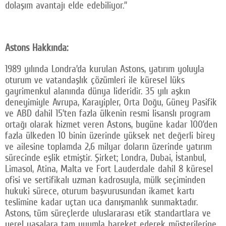
dolaşım avantajı elde edebiliyor.”
Astons Hakkında:
1989 yılında Londra’da kurulan Astons, yatırım yoluyla
oturum ve vatandaşlık çözümleri ile küresel lüks
gayrimenkul alanında dünya lideridir. 35 yılı aşkın
deneyimiyle Avrupa, Karayipler, Orta Doğu, Güney Pasifik
ve ABD dahil 15’ten fazla ülkenin resmi lisanslı program
ortağı olarak hizmet veren Astons, bugüne kadar 100’den
fazla ülkeden 10 binin üzerinde yüksek net değerli birey
ve ailesine toplamda 2,6 milyar doların üzerinde yatırım
sürecinde eşlik etmiştir. Şirket; Londra, Dubai, İstanbul,
Limasol, Atina, Malta ve Fort Lauderdale dahil 8 küresel
ofisi ve sertifikalı uzman kadrosuyla, mülk seçiminden
hukuki sürece, oturum başvurusundan ikamet kartı
teslimine kadar uçtan uca danışmanlık sunmaktadır.
Astons, tüm süreçlerde uluslararası etik standartlara ve
yerel yasalara tam uyumla hareket ederek müşterilerine