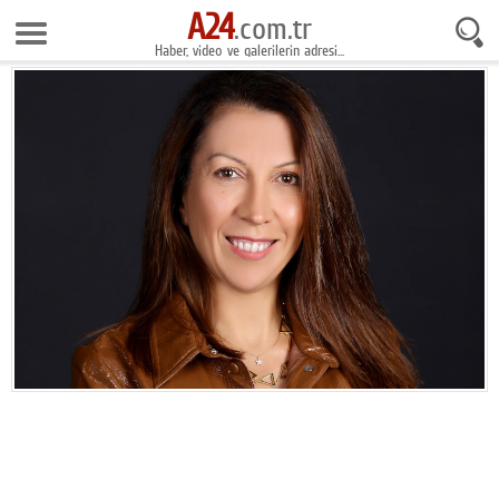
A24
9 Ağustos 2026 5:30:30
.com.tr
Haber, video ve galerilerin adresi...
Anasayfa
Foto Galeri
Gazeteler
Video Galeri
Gündem
Ekonomi
Yaşam
Magazin
Teknoloji
Spor