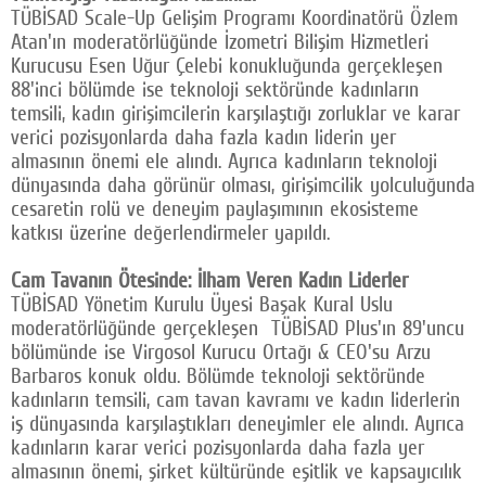
TÜBİSAD Scale-Up Gelişim Programı Koordinatörü Özlem
Atan'ın moderatörlüğünde İzometri Bilişim Hizmetleri
Kurucusu Esen Uğur Çelebi konukluğunda gerçekleşen
88'inci bölümde ise teknoloji sektöründe kadınların
temsili, kadın girişimcilerin karşılaştığı zorluklar ve karar
verici pozisyonlarda daha fazla kadın liderin yer
almasının önemi ele alındı. Ayrıca kadınların teknoloji
dünyasında daha görünür olması, girişimcilik yolculuğunda
cesaretin rolü ve deneyim paylaşımının ekosisteme
katkısı üzerine değerlendirmeler yapıldı.
Cam Tavanın Ötesinde: İlham Veren Kadın Liderler
TÜBİSAD Yönetim Kurulu Üyesi Başak Kural Uslu
moderatörlüğünde gerçekleşen TÜBİSAD Plus'ın 89'uncu
bölümünde ise Virgosol Kurucu Ortağı & CEO'su Arzu
Barbaros konuk oldu. Bölümde teknoloji sektöründe
kadınların temsili, cam tavan kavramı ve kadın liderlerin
iş dünyasında karşılaştıkları deneyimler ele alındı. Ayrıca
kadınların karar verici pozisyonlarda daha fazla yer
almasının önemi, şirket kültüründe eşitlik ve kapsayıcılık