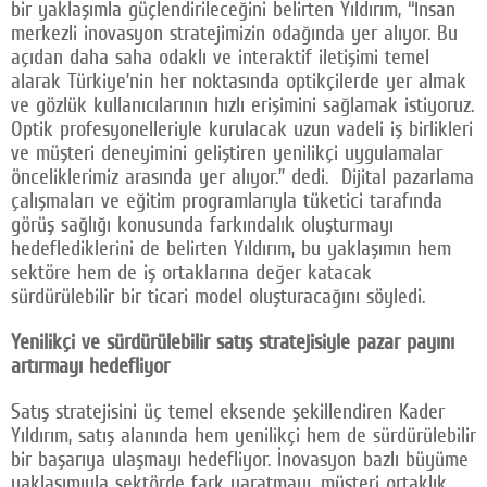
bir yaklaşımla güçlendirileceğini belirten Yıldırım, “İnsan
merkezli inovasyon stratejimizin odağında yer alıyor. Bu
açıdan daha saha odaklı ve interaktif iletişimi temel
alarak Türkiye’nin her noktasında optikçilerde yer almak
ve gözlük kullanıcılarının hızlı erişimini sağlamak istiyoruz.
Optik profesyonelleriyle kurulacak uzun vadeli iş birlikleri
ve müşteri deneyimini geliştiren yenilikçi uygulamalar
önceliklerimiz arasında yer alıyor.” dedi. Dijital pazarlama
çalışmaları ve eğitim programlarıyla tüketici tarafında
görüş sağlığı konusunda farkındalık oluşturmayı
hedeflediklerini de belirten Yıldırım, bu yaklaşımın hem
sektöre hem de iş ortaklarına değer katacak
sürdürülebilir bir ticari model oluşturacağını söyledi.
Yenilikçi ve sürdürülebilir satış stratejisiyle pazar payını
artırmayı hedefliyor
Satış stratejisini üç temel eksende şekillendiren Kader
Yıldırım, satış alanında hem yenilikçi hem de sürdürülebilir
bir başarıya ulaşmayı hedefliyor. İnovasyon bazlı büyüme
yaklaşımıyla sektörde fark yaratmayı, müşteri ortaklık