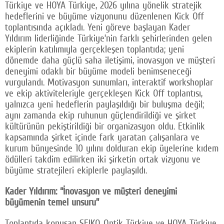
Türkiye ve HOYA Türkiye, 2026 yılına yönelik stratejik
hedeflerini ve büyüme vizyonunu düzenlenen Kick Off
toplantısında açıkladı. Yeni göreve başlayan Kader
Yıldırım liderliğinde Türkiye’nin farklı şehirlerinden gelen
ekiplerin katılımıyla gerçekleşen toplantıda; yeni
dönemde daha güçlü saha iletişimi, inovasyon ve müşteri
deneyimi odaklı bir büyüme modeli benimseneceği
vurgulandı. Motivasyon sunumları, interaktif workshoplar
ve ekip aktiviteleriyle gerçekleşen Kick Off toplantısı,
yalnızca yeni hedeflerin paylaşıldığı bir buluşma değil;
aynı zamanda ekip ruhunun güçlendirildiği ve şirket
kültürünün pekiştirildiği bir organizasyon oldu. Etkinlik
kapsamında şirket içinde fark yaratan çalışanlara ve
kurum bünyesinde 10 yılını dolduran ekip üyelerine kıdem
ödülleri takdim edilirken iki şirketin ortak vizyonu ve
büyüme stratejileri ekiplerle paylaşıldı.
Kader Yıldırım: “İnovasyon ve müşteri deneyimi
büyümenin temel unsuru”
Toplantıda konuşan SEIKO Optik Türkiye ve HOYA Türkiye