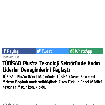
Eğitim
Medya
Politika
Dünya
Bilim
Paylaş
Tweet
WhatsApp
Kültür-sanat
18.03.2026 13:48
TÜBİSAD Plus'ta Teknoloji Sektöründe Kadın
Sağlık
Liderler Deneyimlerini Paylaştı
Yazarlar
TÜBİSAD Plus'ın 87'nci bölümünde, TÜBİSAD Genel Sekreteri
Meltem Bağdatlı moderatörlüğünde Cisco Türkiye Genel Müdürü
Künye
Nevcihan Matur konuk oldu.
İletişim
A24 SOSYAL MEDYA