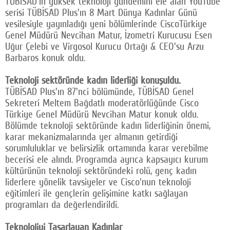
TÜBİSAD'ın yüksek teknoloji gündemini ele alan YouTube
serisi TÜBİSAD Plus'ın 8 Mart Dünya Kadınlar Günü
Facebook
vesilesiyle yayınladığı yeni bölümlerinde CiscoTürkiye
Twitter
Genel Müdürü Nevcihan Matur, İzometri Kurucusu Esen
Uğur Çelebi ve Virgosol Kurucu Ortağı & CEO'su Arzu
Google Plus
Barbaros konuk oldu.
© 2026 TÜM HAKLARI SAKLIDIR
Teknoloji sektöründe kadın liderliği konuşuldu.
TÜBİSAD Plus'ın 87'nci bölümünde, TÜBİSAD Genel
Sekreteri Meltem Bağdatlı moderatörlüğünde Cisco
Türkiye Genel Müdürü Nevcihan Matur konuk oldu.
Bölümde teknoloji sektöründe kadın liderliğinin önemi,
karar mekanizmalarında yer almanın getirdiği
sorumluluklar ve belirsizlik ortamında karar verebilme
becerisi ele alındı. Programda ayrıca kapsayıcı kurum
kültürünün teknoloji sektöründeki rolü, genç kadın
liderlere yönelik tavsiyeler ve Cisco'nun teknoloji
eğitimleri ile gençlerin gelişimine katkı sağlayan
programları da değerlendirildi.
Teknolojiyi Tasarlayan Kadınlar