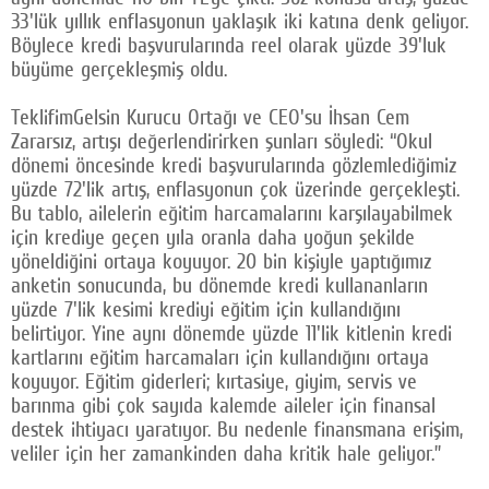
33'lük yıllık enflasyonun yaklaşık iki katına denk geliyor.
Böylece kredi başvurularında reel olarak yüzde 39'luk
büyüme gerçekleşmiş oldu.
TeklifimGelsin Kurucu Ortağı ve CEO'su İhsan Cem
Zararsız, artışı değerlendirirken şunları söyledi: “Okul
dönemi öncesinde kredi başvurularında gözlemlediğimiz
yüzde 72'lik artış, enflasyonun çok üzerinde gerçekleşti.
Bu tablo, ailelerin eğitim harcamalarını karşılayabilmek
için krediye geçen yıla oranla daha yoğun şekilde
yöneldiğini ortaya koyuyor. 20 bin kişiyle yaptığımız
anketin sonucunda, bu dönemde kredi kullananların
yüzde 7'lik kesimi krediyi eğitim için kullandığını
belirtiyor. Yine aynı dönemde yüzde 11'lik kitlenin kredi
kartlarını eğitim harcamaları için kullandığını ortaya
koyuyor. Eğitim giderleri; kırtasiye, giyim, servis ve
barınma gibi çok sayıda kalemde aileler için finansal
destek ihtiyacı yaratıyor. Bu nedenle finansmana erişim,
veliler için her zamankinden daha kritik hale geliyor.”