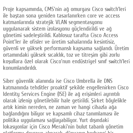
Proje kapsamında, CMS'nin ağ omurgası Cisco switch'leri
ile baştan sona yeniden tasarlanırken core ve access
katmanlarında stratejik VLAN segmentasyonu
uygulanarak sistem izolasyonu güçlendirildi ve ağ
yönetimi sadeleştirildi. Kablosuz tarafta Cisco Access
Point'ler ile ofisler ve üretim sahalarında kesintisiz,
güvenli ve yüksek performanslı kapsama sağlandı. Üretim
ortamındaki yüksek sıcaklık, toz ve titreşim gibi zorlu
koşullara özel olarak Cisco'nun endüstriyel sınıf switch'leri
konumlandırıldı.
Siber güvenlik alanında ise Cisco Umbrella ile DNS
katmanında tehditler proaktif şekilde engellenirken Cisco
Identity Services Engine (ISE) ile ağ erişimleri ayrıntılı
olarak izlenip yönetilebilir hale getirildi. Şirket böylelikle
artık kimin nereden, ne zaman ve hangi cihazla ağa
bağlandığını biliyor ve kapsamlı cihaz tanımlaması ile
politika uygulaması sağlayabiliyor. Yurt dışındaki
lokasyonlar için Cisco Meraki'nin bulut tabanlı yönetim