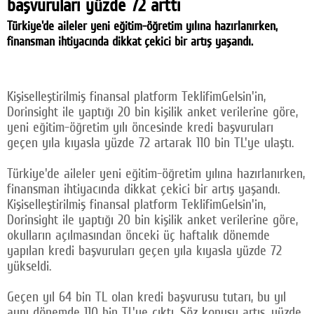
başvuruları yüzde 72 arttı
Facebook
Türkiye'de aileler yeni eğitim-öğretim yılına hazırlanırken,
finansman ihtiyacında dikkat çekici bir artış yaşandı.
Twitter
Google Plus
Kişiselleştirilmiş finansal platform TeklifimGelsin'in,
© 2026 TÜM HAKLARI SAKLIDIR
Dorinsight ile yaptığı 20 bin kişilik anket verilerine göre,
yeni eğitim-öğretim yılı öncesinde kredi başvuruları
geçen yıla kıyasla yüzde 72 artarak 110 bin TL'ye ulaştı.
Türkiye'de aileler yeni eğitim-öğretim yılına hazırlanırken,
finansman ihtiyacında dikkat çekici bir artış yaşandı.
Kişiselleştirilmiş finansal platform TeklifimGelsin'in,
Dorinsight ile yaptığı 20 bin kişilik anket verilerine göre,
okulların açılmasından önceki üç haftalık dönemde
yapılan kredi başvuruları geçen yıla kıyasla yüzde 72
yükseldi.
Geçen yıl 64 bin TL olan kredi başvurusu tutarı, bu yıl
aynı dönemde 110 bin TL'ye çıktı. Söz konusu artış, yüzde