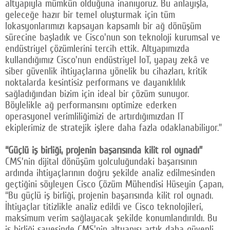
altyapıyla mümkün olduğuna inanıyoruz. Bu anlayışla,
geleceğe hazır bir temel oluşturmak için tüm
lokasyonlarımızı kapsayan kapsamlı bir ağ dönüşüm
sürecine başladık ve Cisco'nun son teknoloji kurumsal ve
endüstriyel çözümlerini tercih ettik. Altyapımızda
kullandığımız Cisco'nun endüstriyel IoT, yapay zekâ ve
siber güvenlik ihtiyaçlarına yönelik bu cihazları, kritik
noktalarda kesintisiz performans ve dayanıklılık
sağladığından bizim için ideal bir çözüm sunuyor.
Böylelikle ağ performansını optimize ederken
operasyonel verimliliğimizi de artırdığımızdan IT
ekiplerimiz de stratejik işlere daha fazla odaklanabiliyor.”
“Güçlü iş birliği, projenin başarısında kilit rol oynadı”
CMS'nin dijital dönüşüm yolculuğundaki başarısının
ardında ihtiyaçlarının doğru şekilde analiz edilmesinden
geçtiğini söyleyen Cisco Çözüm Mühendisi Hüseyin Çapan,
“Bu güçlü iş birliği, projenin başarısında kilit rol oynadı.
İhtiyaçlar titizlikle analiz edildi ve Cisco teknolojileri,
maksimum verim sağlayacak şekilde konumlandırıldı. Bu
iş birliği sayesinde CMS'nin altyapısı artık daha güvenli,