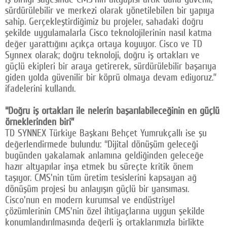
sürdürülebilir ve merkezi olarak yönetilebilen bir yapıya
sahip. Gerçekleştirdiğimiz bu projeler, sahadaki doğru
şekilde uygulamalarla Cisco teknolojilerinin nasıl katma
değer yarattığını açıkça ortaya koyuyor. Cisco ve TD
Synnex olarak; doğru teknoloji, doğru iş ortakları ve
güçlü ekipleri bir araya getirerek, sürdürülebilir başarıya
giden yolda güvenilir bir köprü olmaya devam ediyoruz.”
ifadelerini kullandı.
“Doğru iş ortakları ile nelerin başarılabileceğinin en güçlü
örneklerinden biri”
TD SYNNEX Türkiye Başkanı Behçet Yumrukçallı ise şu
değerlendirmede bulundu: “Dijital dönüşüm geleceği
bugünden yakalamak anlamına geldiğinden geleceğe
hazır altyapılar inşa etmek bu süreçte kritik önem
taşıyor. CMS'nin tüm üretim tesislerini kapsayan ağ
dönüşüm projesi bu anlayışın güçlü bir yansıması.
Cisco'nun en modern kurumsal ve endüstriyel
çözümlerinin CMS'nin özel ihtiyaçlarına uygun şekilde
konumlandırılmasında değerli iş ortaklarımızla birlikte