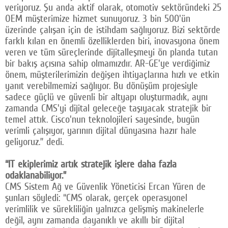
veriyoruz. Şu anda aktif olarak, otomotiv sektöründeki 25
OEM müşterimize hizmet sunuyoruz. 3 bin 500'ün
üzerinde çalışan için de istihdam sağlıyoruz. Bizi sektörde
farklı kılan en önemli özelliklerden biri, inovasyona önem
veren ve tüm süreçlerinde dijitalleşmeyi ön planda tutan
bir bakış açısına sahip olmamızdır. AR-GE'ye verdiğimiz
önem, müşterilerimizin değişen ihtiyaçlarına hızlı ve etkin
yanıt verebilmemizi sağlıyor. Bu dönüşüm projesiyle
sadece güçlü ve güvenli bir altyapı oluşturmadık, aynı
zamanda CMS'yi dijital geleceğe taşıyacak stratejik bir
temel attık. Cisco'nun teknolojileri sayesinde, bugün
verimli çalışıyor, yarının dijital dünyasına hazır hale
geliyoruz.” dedi.
“IT ekiplerimiz artık stratejik işlere daha fazla
odaklanabiliyor.”
CMS Sistem Ağ ve Güvenlik Yöneticisi Ercan Yüren de
şunları söyledi: “CMS olarak, gerçek operasyonel
verimlilik ve sürekliliğin yalnızca gelişmiş makinelerle
değil, aynı zamanda dayanıklı ve akıllı bir dijital