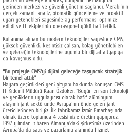
platformu devreye alınarak, dünyanın herhangi bir
yerinden merkezi ve güvenli yönetim sağlandı. Meraki'nin
gerçek zamanlı analiz, otomatik güncelleme ve proaktif
uyarı yetenekleri sayesinde ağ performansı optimize
edildi ve IT ekiplerinin operasyonel yükü hafifletildi.
Kullanıma alınan bu modern teknolojiler sayesinde CMS,
yüksek güvenlikli, kesintisiz çalışan, kolay yönetilebilen
ve geleceğin teknolojilerine uyumlu bir dijital altyapıya
da kavuşmuş oldu.
“Bu projeyle CMS'yi dijital geleceğe taşıyacak stratejik
bir temel attık”
Hayata geçirdikleri yeni altyapı hakkında konuşan CMS
IT Kıdemli Müdürü Kaan Özdöker, “Bugün en son teknoloji
ve yeniliklerin uygulayıcısı olarak hafif alüminyum
alaşımlı jant sektöründe Avrupa'nın önde gelen jant
üreticilerinden biriyiz. İlk fabrikamız İzmir Pınarbaşı'nda
olmak üzere toplamda 4 tesisimizle üretim yapıyoruz.
1997 yılından itibaren Almanya'daki şirketimiz üzerinden
Avrupa'da da satış ve pazarlama alanında hizmet