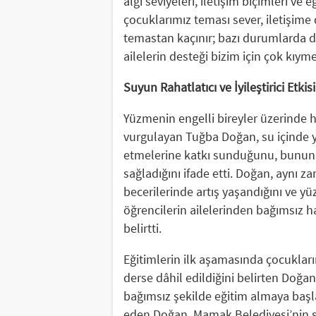
algı seviyeleri, iletişim biçimleri v
çocuklarımız teması sever, iletişime 
temastan kaçınır; bazı durumlarda d
ailelerin desteği bizim için çok kıymet
Suyun Rahatlatıcı ve İyileştirici Etkisi
Yüzmenin engelli bireyler üzerinde 
vurgulayan Tuğba Doğan, su içinde y
etmelerine katkı sunduğunu, bunun 
sağladığını ifade etti. Doğan, aynı z
becerilerinde artış yaşandığını ve y
öğrencilerin ailelerinden bağımsız 
belirtti.
Eğitimlerin ilk aşamasında çocukları
derse dâhil edildiğini belirten Doğan
bağımsız şekilde eğitim almaya başla
eden Doğan, Mamak Belediyesi’nin sür