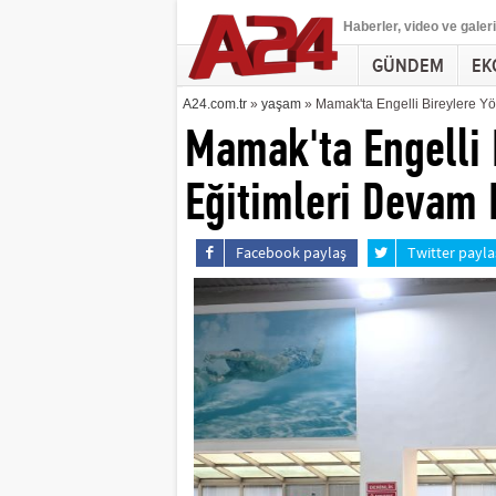
Haberler
, video ve galeri
GÜNDEM
EK
A24.com.tr
»
yaşam
» Mamak'ta Engelli Bireylere Y
Mamak'ta Engelli 
Eğitimleri Devam 
Facebook paylaş
Twitter payla