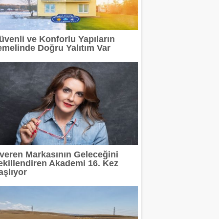
rinde Özel Fiyat Avantajı
üvenli ve Konforlu Yapıların
adı
emelinde Doğru Yalıtım Var
posu İstanbul'da Hizmet Veriyor
itleniyor
ıyla Markalara Yeni Bir Üretim Modeli Sunuyor
Madoka Plus Türkiye'de
şveren Markasının Geleceğini
ekillendiren Akademi 16. Kez
aşlıyor