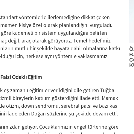
 standart yöntemlerle ilerlemediğine dikkat çeken
mamen kişiye özel olarak planlandığını vurguladı.
 göre kademeli bir sistem uygulandığını belirten
aç değil, araç olarak görüyoruz. Temel hedefimiz
onların mutlu bir şekilde hayata dâhil olmalarına katkı
Ö
B
ı olduğu için, herkese aynı yöntemle yaklaşmamız
C
K
alsi Odaklı Eğitim
ik eş zamanlı eğitimler verildiğini dile getiren Tuğba
izmli bireylerin katılım gösterdiğini ifade etti. Mamak
 otizm, down sendromu, serebral palsi ve bazı kas
ğini ifade eden Doğan sözlerine şu şekilde devam etti:
arımızdan geliyor. Çocuklarımızın engel türlerine göre