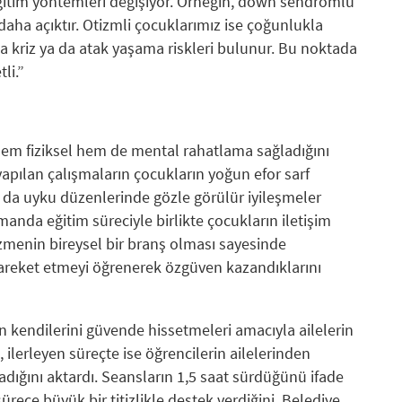
e eğitim yöntemleri değişiyor. Örneğin, down sendromlu
daha açıktır. Otizmli çocuklarımız ise çoğunlukla
a kriz ya da atak yaşama riskleri bulunur. Bu noktada
li.”
hem fiziksel hem de mental rahatlama sağladığını
apılan çalışmaların çocukların yoğun efor sarf
da uyku düzenlerinde gözle görülür iyileşmeler
amanda eğitim süreciyle birlikte çocukların iletişim
üzmenin bireysel bir branş olması sayesinde
hareket etmeyi öğrenerek özgüven kazandıklarını
n kendilerini güvende hissetmeleri amacıyla ailelerin
, ilerleyen süreçte ise öğrencilerin ailelerinden
dığını aktardı. Seansların 1,5 saat sürdüğünü ifade
ece büyük bir titizlikle destek verdiğini, Belediye