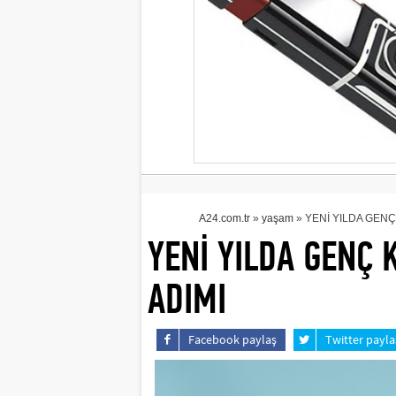
A24.com.tr
»
yaşam
» YENİ YILDA GENÇ
YENİ YILDA GENÇ 
ADIMI
Facebook paylaş
Twitter payla