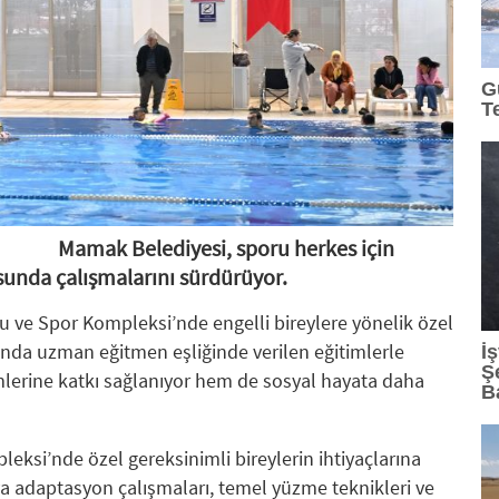
15:07
: Lexus'ta LBX ve RX Performance Hybrid Modelle
G
13:45
: Demet Akalın, Sefo ve LVBEL C5 Bodrum'u Sall
T
13:35
: Mars Logistics'in Yalova Gümrüğüne Bağlı Antre
12:43
: İçecekten Ara Öğüne Balın Kullanım Alanları Çeş
12:42
: Murat Dalkılıç'tan yaz sezonuna hızlı dönüş
Mamak Belediyesi, sporu herkes için
usunda çalışmalarını sürdürüyor.
12:33
: Makine Dairesi,AI-Native Prodüksiyon Yaklaşım
e Spor Kompleksi’nde engelli bireylere yönelik özel
12:26
: Daikin'den Akıllı İklimlendirmede Yeni Dönem: 
ında uzman eğitmen eşliğinde verilen eğitimlerle
İ
Ş
şimlerine katkı sağlanıyor hem de sosyal hayata daha
B
si’nde özel gereksinimli bireylerin ihtiyaçlarına
a adaptasyon çalışmaları, temel yüzme teknikleri ve