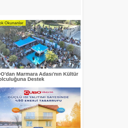
ok Okunanlar
DO'dan Marmara Adası'nın Kültür
olculuğuna Destek