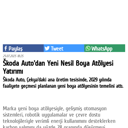
Eğitim
Medya
Politika
Dünya
Paylaş
Tweet
WhatsApp
Bilim
25.07.2025 18:25
Škoda Auto'dan Yeni Nesil Boya Atölyesi
Kültür-sanat
Yatırımı
Sağlık
Škoda Auto, Çekya’daki ana üretim tesisinde, 2029 yılında
faaliyete geçmesi planlanan yeni boya atölyesinin temelini attı.
Yazarlar
Künye
Marka yeni boya atölyesiyle, gelişmiş otomasyon
İletişim
sistemleri, robotik uygulamalar ve çevre dostu
teknolojileriyle verimli enerji kullanımını desteklerken
A24 SOSYAL MEDYA
karbon salımını da yüzde 28 oranında düşürmeyi