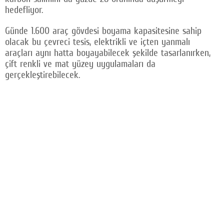
hedefliyor.
Facebook
Günde 1.600 araç gövdesi boyama kapasitesine sahip
Twitter
olacak bu çevreci tesis, elektrikli ve içten yanmalı
araçları aynı hatta boyayabilecek şekilde tasarlanırken,
Google Plus
çift renkli ve mat yüzey uygulamaları da
© 2026 TÜM HAKLARI SAKLIDIR
gerçekleştirebilecek.