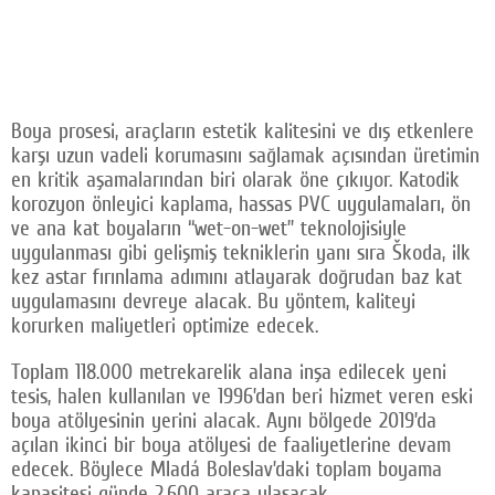
Boya prosesi, araçların estetik kalitesini ve dış etkenlere
karşı uzun vadeli korumasını sağlamak açısından üretimin
en kritik aşamalarından biri olarak öne çıkıyor. Katodik
korozyon önleyici kaplama, hassas PVC uygulamaları, ön
ve ana kat boyaların “wet-on-wet” teknolojisiyle
uygulanması gibi gelişmiş tekniklerin yanı sıra Škoda, ilk
kez astar fırınlama adımını atlayarak doğrudan baz kat
uygulamasını devreye alacak. Bu yöntem, kaliteyi
korurken maliyetleri optimize edecek.
Toplam 118.000 metrekarelik alana inşa edilecek yeni
tesis, halen kullanılan ve 1996’dan beri hizmet veren eski
boya atölyesinin yerini alacak. Aynı bölgede 2019’da
açılan ikinci bir boya atölyesi de faaliyetlerine devam
edecek. Böylece Mladá Boleslav’daki toplam boyama
kapasitesi günde 2.600 araca ulaşacak.