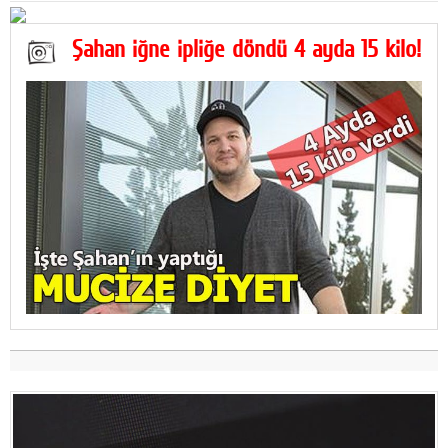
Şahan iğne ipliğe döndü 4 ayda 15 kilo!