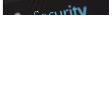
Paylaş
Tweet
Google+
25.07.2025 18:17
USB portları tatilciler için tuzak olabilir.
Türkiye'de yılın ilk çeyreğinde yurt içinde ikamet eden 8 milyon
262 bin kişi seyahate çıktı.