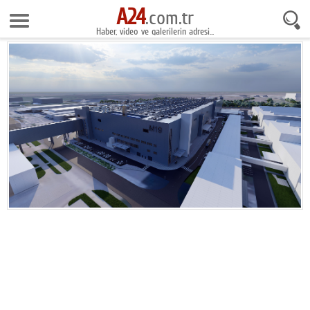
A24
9 Ağustos 2026 3:23:48
.com.tr
Haber, video ve galerilerin adresi...
Anasayfa
Foto Galeri
Gazeteler
Video Galeri
Gündem
Ekonomi
Yaşam
Magazin
Teknoloji
Spor