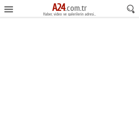
A24
6 Ağustos 2026 10:44:28
.com.tr
Haber, video ve galerilerin adresi...
Anasayfa
Foto Galeri
Gazeteler
Video Galeri
Gündem
Ekonomi
Yaşam
Magazin
Teknoloji
Spor