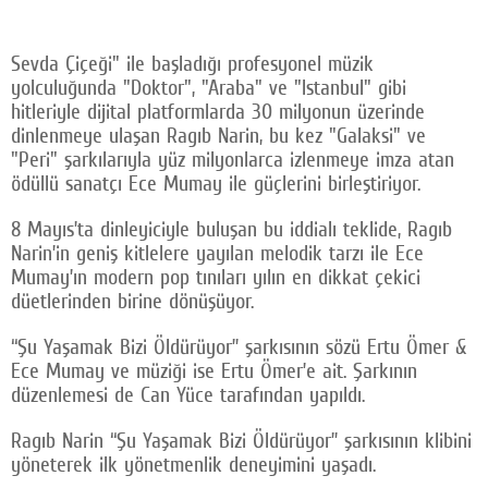
Sevda Çiçeği" ile başladığı profesyonel müzik
yolculuğunda "Doktor", "Araba" ve "Istanbul" gibi
hitleriyle dijital platformlarda 30 milyonun üzerinde
dinlenmeye ulaşan Ragıb Narin, bu kez "Galaksi" ve
"Peri" şarkılarıyla yüz milyonlarca izlenmeye imza atan
ödüllü sanatçı Ece Mumay ile güçlerini birleştiriyor.
8 Mayıs’ta dinleyiciyle buluşan bu iddialı teklide, Ragıb
Narin’in geniş kitlelere yayılan melodik tarzı ile Ece
Mumay’ın modern pop tınıları yılın en dikkat çekici
düetlerinden birine dönüşüyor.
“Şu Yaşamak Bizi Öldürüyor” şarkısının sözü Ertu Ömer &
Ece Mumay ve müziği ise Ertu Ömer’e ait. Şarkının
düzenlemesi de Can Yüce tarafından yapıldı.
Ragıb Narin “Şu Yaşamak Bizi Öldürüyor” şarkısının klibini
yöneterek ilk yönetmenlik deneyimini yaşadı.