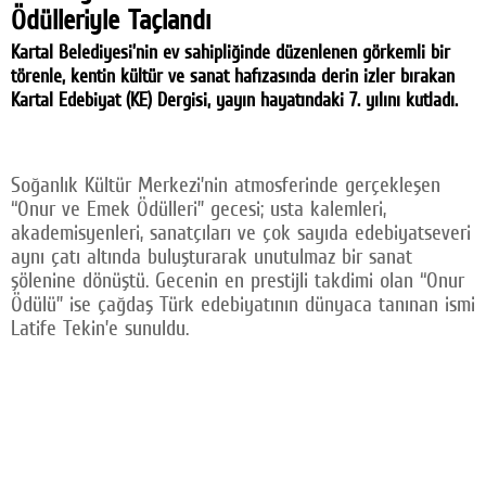
Ödülleriyle Taçlandı
Facebook
Kartal Belediyesi’nin ev sahipliğinde düzenlenen görkemli bir
Twitter
törenle, kentin kültür ve sanat hafızasında derin izler bırakan
Kartal Edebiyat (KE) Dergisi, yayın hayatındaki 7. yılını kutladı.
Google Plus
© 2026 TÜM HAKLARI SAKLIDIR
Soğanlık Kültür Merkezi’nin atmosferinde gerçekleşen
“Onur ve Emek Ödülleri” gecesi; usta kalemleri,
akademisyenleri, sanatçıları ve çok sayıda edebiyatseveri
aynı çatı altında buluşturarak unutulmaz bir sanat
şölenine dönüştü. Gecenin en prestijli takdimi olan “Onur
Ödülü” ise çağdaş Türk edebiyatının dünyaca tanınan ismi
Latife Tekin’e sunuldu.