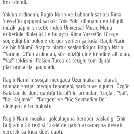
kez izlendi.
Yok’un ardından, Ragıb Narin ve Lübnanlı şarkıcı Rima
Yussef'in yepyeni şarkısı “Yok Yok” dünyanın en büyük
müzik yapım şirketlerinden Universal Music Mena
etiketiyle dinleyici ile buluştu. Rima Yussef’in Türkçe
söylediği bir bölüme de yer verilen şarkıda, Ragıb Narin
de bir bölümü Arapça olarak seslendiriyor. Ragıb Narin
“Yarınım Ol”un ardından, söz müziği yine kendine ait olan,
“Yaz” teklisini Pasion Turca etiketiyle tüm dijital
platformlarda yayınladı.
Ragıb Narin’in sosyal medyada Uzunmakarna olarak
tanınan sosyal medya fenomeni, şarkıcı ve oyuncu Özgür
Balakar ile düet yaptığı Harbi”nin ardından “Leyla”, “Sal”,
“Bal Kaymak” , “Bergen” ve “Hiç Sevmedim De”
dinleyecilerler buluştu.
Ragıb Narin müzikal yolculuğuna beraber başladığı Emir
Buğra’nın ilk teklisi “Ukde”de yakın arkadaşına destek
vererek şarkıda düet yaptı.