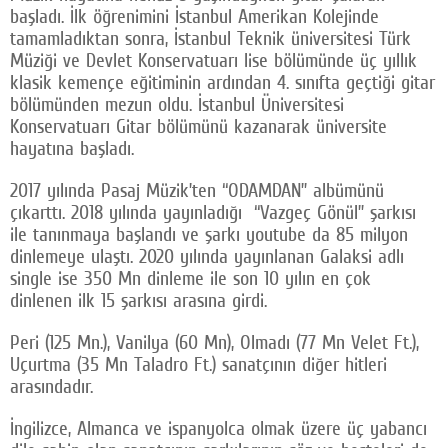
başladı. İlk öğrenimini İstanbul Amerikan Kolejinde
tamamladıktan sonra, İstanbul Teknik üniversitesi Türk
Müziği ve Devlet Konservatuarı lise bölümünde üç yıllık
klasik kemençe eğitiminin ardından 4. sınıfta geçtiği gitar
bölümünden mezun oldu. İstanbul Üniversitesi
Konservatuarı Gitar bölümünü kazanarak üniversite
hayatına başladı.
2017 yılında Pasaj Müzik’ten “ODAMDAN” albümünü
çıkarttı. 2018 yılında yayınladığı “Vazgeç Gönül” şarkısı
ile tanınmaya başlandı ve şarkı youtube da 85 milyon
dinlemeye ulaştı. 2020 yılında yayınlanan Galaksi adlı
single ise 350 Mn dinleme ile son 10 yılın en çok
dinlenen ilk 15 şarkısı arasına girdi.
Peri (125 Mn.), Vanilya (60 Mn), Olmadı (77 Mn Velet Ft.),
Uçurtma (35 Mn Taladro Ft.) sanatçının diğer hitleri
arasındadır.
İngilizce, Almanca ve ispanyolca olmak üzere üç yabancı