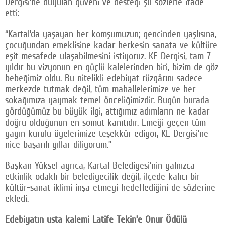
Dergisi’ne duyulan güveni ve desteği şu sözlerle ifade
etti:
“Kartal’da yaşayan her komşumuzun; gencinden yaşlısına,
çocuğundan emeklisine kadar herkesin sanata ve kültüre
eşit mesafede ulaşabilmesini istiyoruz. KE Dergisi, tam 7
yıldır bu vizyonun en güçlü kalelerinden biri, bizim de göz
bebeğimiz oldu. Bu nitelikli edebiyat rüzgârını sadece
merkezde tutmak değil, tüm mahallelerimize ve her
sokağımıza yaymak temel önceliğimizdir. Bugün burada
gördüğümüz bu büyük ilgi, attığımız adımların ne kadar
doğru olduğunun en somut kanıtıdır. Emeği geçen tüm
yayın kurulu üyelerimize teşekkür ediyor, KE Dergisi’ne
nice başarılı yıllar diliyorum.”
Başkan Yüksel ayrıca, Kartal Belediyesi’nin yalnızca
etkinlik odaklı bir belediyecilik değil, ilçede kalıcı bir
kültür-sanat iklimi inşa etmeyi hedeflediğini de sözlerine
ekledi.
Edebiyatın usta kalemi Latife Tekin’e Onur Ödülü