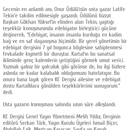
Gecenin en anlamlı anı, Onur Ödülü’nün usta yazar Latife
Tekin’e takdim edilmesiyle yaşandı. Ödülünü bizzat
Başkan Gökhan Yüksel’in elinden alan Tekin, yaptığı
teşekkür konuşmasında edebiyatın birleştirici gücüne
değinerek, “Edebiyat, insanın insanla kurduğu en kadim
bağ ve en saf dayanışma biçimidir. Bir yerel yönetimin bir
edebiyat dergisini 7 yıl boyunca böylesine sahiplenmesi
fevkalade kıymetli bir duruştur. Kartal’ın bu sanatsal
ikliminde genç kalemlerin yetiştiğini görmek umut verici.
Yazmak yalnız bir yolculuk gibi görünse de, bu ilgi bizlere
aslında ne kadar kalabalık olduğumuzu hatırlatıyor. Bu
onuru bana layık gören KE Dergisi ailesine ve edebiyat
dostu Kartallılara gönülden teşekkürlerimi sunuyorum.”
dedi.
Usta yazarın konuşması salonda uzun süre alkışlandı.
KE Dergisi Genel Yayın Yönetmeni Melih Yıldız, Derginin
editörü Serkan Türk, Yayın Kurulu Üyeleri İsmail Biçer,
Abdullah Ezik, Mertcan Karacan, Sayfa ve Kapak