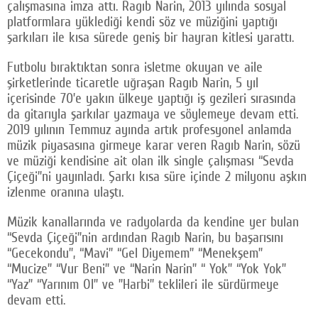
çalışmasına imza attı. Ragıb Narin, 2013 yılında sosyal
platformlara yüklediği kendi söz ve müziğini yaptığı
şarkıları ile kısa sürede geniş bir hayran kitlesi yarattı.
Futbolu bıraktıktan sonra isletme okuyan ve aile
şirketlerinde ticaretle uğraşan Ragıb Narin, 5 yıl
içerisinde 70’e yakın ülkeye yaptığı iş gezileri sırasında
da gitarıyla şarkılar yazmaya ve söylemeye devam etti.
2019 yılının Temmuz ayında artık profesyonel anlamda
müzik piyasasına girmeye karar veren Ragıb Narin, sözü
ve müziği kendisine ait olan ilk single çalışması “Sevda
Çiçeği”ni yayınladı. Şarkı kısa süre içinde 2 milyonu aşkın
izlenme oranına ulaştı.
Müzik kanallarında ve radyolarda da kendine yer bulan
“Sevda Çiçeği”nin ardından Ragıb Narin, bu başarısını
“Gecekondu”, “Mavi” “Gel Diyemem” “Menekşem”
“Mucize” “Vur Beni” ve “Narin Narin” “ Yok” “Yok Yok”
“Yaz” “Yarınım Ol” ve ”Harbi” teklileri ile sürdürmeye
devam etti.