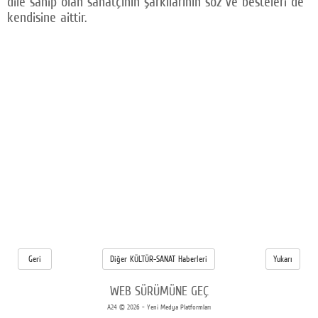
dile sahip olan sanatçının şarkılarının söz ve besteleri de
kendisine aittir.
Geri
Diğer KÜLTÜR-SANAT Haberleri
Yukarı
WEB SÜRÜMÜNE GEÇ
A24 © 2026 - Yeni Medya Platformları