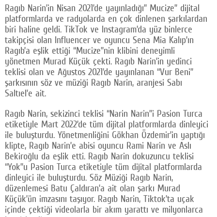
Ragıb Narin’in Nisan 2021’de yayınladığı” Mucize” dijital
platformlarda ve radyolarda en çok dinlenen şarkılardan
biri haline geldi. TikTok ve Instagram’da yüz binlerce
takipçisi olan Influencer ve oyuncu Sena Mia Kalıp’ın
Ragıb’a eşlik ettiği “Mucize”nin klibini deneyimli
yönetmen Murad Küçük çekti. Ragıb Narin’in yedinci
teklisi olan ve Ağustos 2021’de yayınlanan “Vur Beni”
şarkısının söz ve müziği Ragıb Narin, aranjesi Sabı
Saltıel’e ait.
Ragıb Narin, sekizinci teklisi “Narin Narin”i Pasion Turca
etiketiyle Mart 2022’de tüm dijital platformlarda dinleyici
ile buluşturdu. Yönetmenliğini Gökhan Özdemir’in yaptığı
klipte, Ragıb Narin’e abisi oyuncu Rami Narin ve Aslı
Bekiroğlu da eşlik etti. Ragıb Narin dokuzuncu teklisi
“Yok”u Pasion Turca etiketiyle tüm dijital platformlarda
dinleyici ile buluşturdu. Söz Müziği Ragıb Narin,
düzenlemesi Batu Çaldıran’a ait olan şarkı Murad
Küçük’ün imzasını taşıyor. Ragıb Narin, Tiktok’ta uçak
içinde çektiği videolarla bir akım yarattı ve milyonlarca