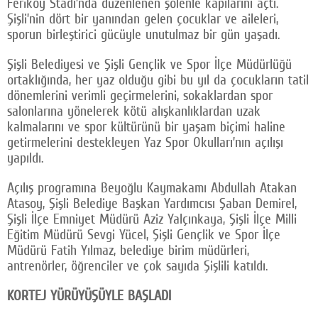
Feriköy Stadı’nda düzenlenen şölenle kapılarını açtı.
Şişli’nin dört bir yanından gelen çocuklar ve aileleri,
sporun birleştirici gücüyle unutulmaz bir gün yaşadı.
Şişli Belediyesi ve Şişli Gençlik ve Spor İlçe Müdürlüğü
ortaklığında, her yaz olduğu gibi bu yıl da çocukların tatil
dönemlerini verimli geçirmelerini, sokaklardan spor
salonlarına yönelerek kötü alışkanlıklardan uzak
kalmalarını ve spor kültürünü bir yaşam biçimi haline
getirmelerini destekleyen Yaz Spor Okulları’nın açılışı
yapıldı.
Açılış programına Beyoğlu Kaymakamı Abdullah Atakan
Atasoy, Şişli Belediye Başkan Yardımcısı Şaban Demirel,
Şişli İlçe Emniyet Müdürü Aziz Yalçınkaya, Şişli İlçe Milli
Eğitim Müdürü Sevgi Yücel, Şişli Gençlik ve Spor İlçe
Müdürü Fatih Yılmaz, belediye birim müdürleri,
antrenörler, öğrenciler ve çok sayıda Şişlili katıldı.
KORTEJ YÜRÜYÜŞÜYLE BAŞLADI