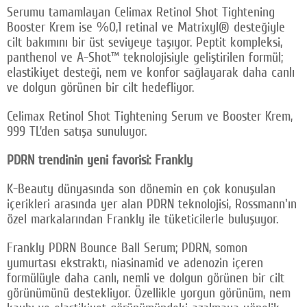
Serumu tamamlayan Celimax Retinol Shot Tightening
Booster Krem ise %0,1 retinal ve Matrixyl® desteğiyle
cilt bakımını bir üst seviyeye taşıyor. Peptit kompleksi,
panthenol ve A-Shot™ teknolojisiyle geliştirilen formül;
elastikiyet desteği, nem ve konfor sağlayarak daha canlı
ve dolgun görünen bir cilt hedefliyor.
Celimax Retinol Shot Tightening Serum ve Booster Krem,
999 TL’den satışa sunuluyor.
PDRN trendinin yeni favorisi: Frankly
K-Beauty dünyasında son dönemin en çok konuşulan
içerikleri arasında yer alan PDRN teknolojisi, Rossmann'ın
özel markalarından Frankly ile tüketicilerle buluşuyor.
Frankly PDRN Bounce Ball Serum; PDRN, somon
yumurtası ekstraktı, niasinamid ve adenozin içeren
formülüyle daha canlı, nemli ve dolgun görünen bir cilt
görünümünü destekliyor. Özellikle yorgun görünüm, nem