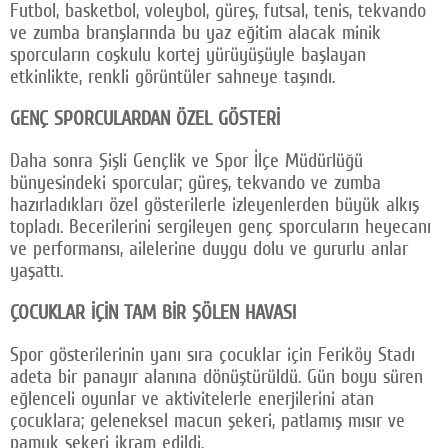
Futbol, basketbol, voleybol, güreş, futsal, tenis, tekvando
ve zumba branşlarında bu yaz eğitim alacak minik
sporcuların coşkulu kortej yürüyüşüyle başlayan
etkinlikte, renkli görüntüler sahneye taşındı.
GENÇ SPORCULARDAN ÖZEL GÖSTERİ
Daha sonra Şişli Gençlik ve Spor İlçe Müdürlüğü
bünyesindeki sporcular; güreş, tekvando ve zumba
hazırladıkları özel gösterilerle izleyenlerden büyük alkış
topladı. Becerilerini sergileyen genç sporcuların heyecanı
ve performansı, ailelerine duygu dolu ve gururlu anlar
yaşattı.
ÇOCUKLAR İÇİN TAM BİR ŞÖLEN HAVASI
Spor gösterilerinin yanı sıra çocuklar için Feriköy Stadı
adeta bir panayır alanına dönüştürüldü. Gün boyu süren
eğlenceli oyunlar ve aktivitelerle enerjilerini atan
çocuklara; geleneksel macun şekeri, patlamış mısır ve
pamuk şekeri ikram edildi.