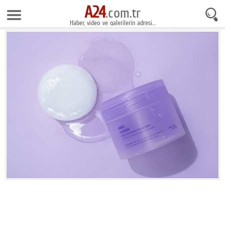
A24
10 Ağustos 2026 19:07:13
.com.tr
Haber, video ve galerilerin adresi...
Anasayfa
Foto Galeri
Gazeteler
Video Galeri
Gündem
Ekonomi
Yaşam
Magazin
Teknoloji
Spor