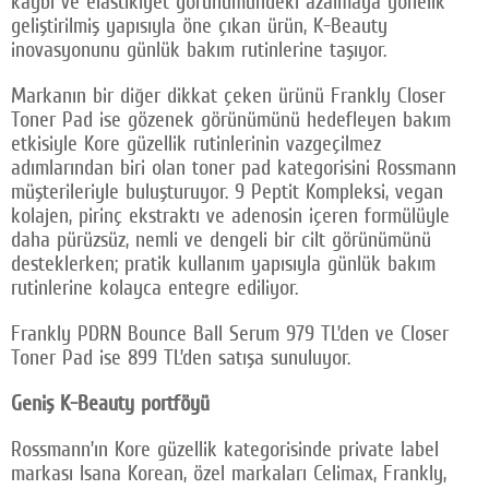
kaybı ve elastikiyet görünümündeki azalmaya yönelik
geliştirilmiş yapısıyla öne çıkan ürün, K-Beauty
inovasyonunu günlük bakım rutinlerine taşıyor.
Markanın bir diğer dikkat çeken ürünü Frankly Closer
Toner Pad ise gözenek görünümünü hedefleyen bakım
etkisiyle Kore güzellik rutinlerinin vazgeçilmez
adımlarından biri olan toner pad kategorisini Rossmann
müşterileriyle buluşturuyor. 9 Peptit Kompleksi, vegan
kolajen, pirinç ekstraktı ve adenosin içeren formülüyle
daha pürüzsüz, nemli ve dengeli bir cilt görünümünü
desteklerken; pratik kullanım yapısıyla günlük bakım
rutinlerine kolayca entegre ediliyor.
Frankly PDRN Bounce Ball Serum 979 TL’den ve Closer
Toner Pad ise 899 TL’den satışa sunuluyor.
Geniş K-Beauty portföyü
Rossmann’ın Kore güzellik kategorisinde private label
markası Isana Korean, özel markaları Celimax, Frankly,