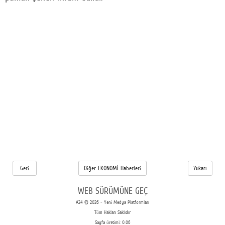
Geri
Diğer EKONOMİ Haberleri
Yukarı
WEB SÜRÜMÜNE GEÇ
A24 © 2026 - Yeni Medya Platformları
Tüm Hakları Saklıdır
Sayfa üretimi: 0.06