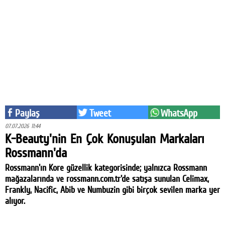
Eğitim
Medya
Politika
Dünya
Bilim
Paylaş
Tweet
WhatsApp
Kültür-sanat
07.07.2026 11:44
K-Beauty'nin En Çok Konuşulan Markaları
Sağlık
Rossmann'da
Yazarlar
Rossmann'ın Kore güzellik kategorisinde; yalnızca Rossmann
mağazalarında ve rossmann.com.tr'de satışa sunulan Celimax,
Künye
Frankly, Nacific, Abib ve Numbuzin gibi birçok sevilen marka yer
alıyor.
İletişim
A24 SOSYAL MEDYA