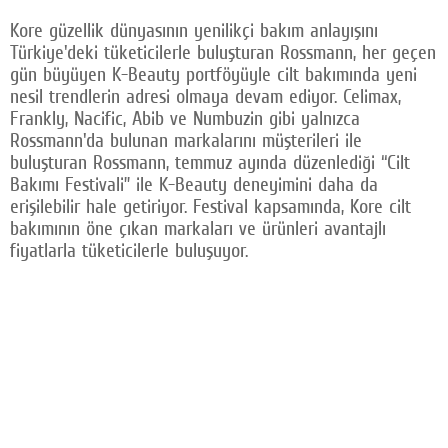
Facebook
Kore güzellik dünyasının yenilikçi bakım anlayışını
Türkiye'deki tüketicilerle buluşturan Rossmann, her geçen
Twitter
gün büyüyen K-Beauty portföyüyle cilt bakımında yeni
nesil trendlerin adresi olmaya devam ediyor. Celimax,
Google Plus
Frankly, Nacific, Abib ve Numbuzin gibi yalnızca
Rossmann'da bulunan markalarını müşterileri ile
© 2026 TÜM HAKLARI SAKLIDIR
buluşturan Rossmann, temmuz ayında düzenlediği “Cilt
Bakımı Festivali” ile K-Beauty deneyimini daha da
erişilebilir hale getiriyor. Festival kapsamında, Kore cilt
bakımının öne çıkan markaları ve ürünleri avantajlı
fiyatlarla tüketicilerle buluşuyor.