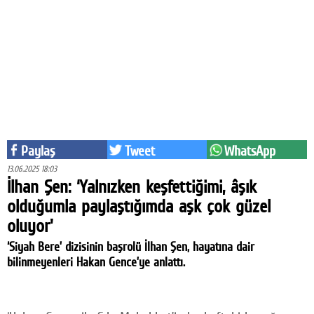
Eğitim
Medya
Politika
Dünya
Bilim
Paylaş
Tweet
WhatsApp
Kültür-sanat
13.06.2025 18:03
İlhan Şen: ‘Yalnızken keşfettiğimi, âşık
Sağlık
olduğumla paylaştığımda aşk çok güzel
Yazarlar
oluyor'
‘Siyah Bere’ dizisinin başrolü İlhan Şen, hayatına dair
Künye
bilinmeyenleri Hakan Gence’ye anlattı.
İletişim
A24 SOSYAL MEDYA