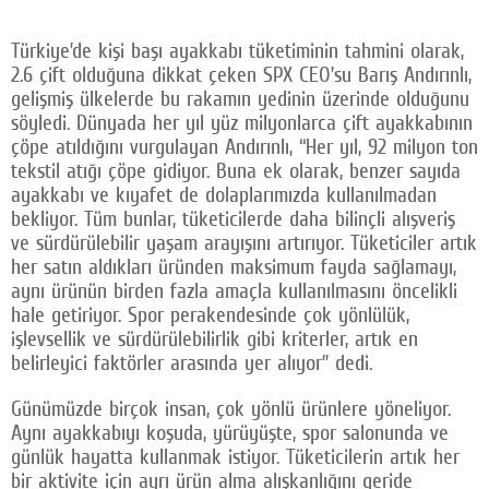
Türkiye’de kişi başı ayakkabı tüketiminin tahmini olarak,
2.6 çift olduğuna dikkat çeken SPX CEO’su Barış Andırınlı,
gelişmiş ülkelerde bu rakamın yedinin üzerinde olduğunu
söyledi. Dünyada her yıl yüz milyonlarca çift ayakkabının
çöpe atıldığını vurgulayan Andırınlı, “Her yıl, 92 milyon ton
tekstil atığı çöpe gidiyor. Buna ek olarak, benzer sayıda
ayakkabı ve kıyafet de dolaplarımızda kullanılmadan
bekliyor. Tüm bunlar, tüketicilerde daha bilinçli alışveriş
ve sürdürülebilir yaşam arayışını artırıyor. Tüketiciler artık
her satın aldıkları üründen maksimum fayda sağlamayı,
aynı ürünün birden fazla amaçla kullanılmasını öncelikli
hale getiriyor. Spor perakendesinde çok yönlülük,
işlevsellik ve sürdürülebilirlik gibi kriterler, artık en
belirleyici faktörler arasında yer alıyor” dedi.
Günümüzde birçok insan, çok yönlü ürünlere yöneliyor.
Aynı ayakkabıyı koşuda, yürüyüşte, spor salonunda ve
günlük hayatta kullanmak istiyor. Tüketicilerin artık her
bir aktivite için ayrı ürün alma alışkanlığını geride