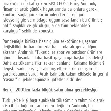
bıraktığına dikkat çeken SPX CEO’su Barış Andırınlı,
“İnsanlar artık günlük hayatlarında da onlara gerekli
konforu sağlayan spor ürünleri tercih ediyor.
İşlevselliğiyle ve modaya uygun tasarlanan bu ürünler;
hafif, sağlıklı ve şık oluşuyla da tüm beklentileri
karşılıyor” şeklinde konuştu.
Pandemiyle birlikte hazır giyim sektöründe yaşanan
değişikliklerin hayatımızda kalıcı olarak yer aldığını
aktaran Andırınlı, “Tüketiciler spor ve outdoor ürünlere
yöneldi. İnsanlar daha basit yaşamaya başladı, sadeleşti.
Daha az tüketme fikri tekrar canlandı. Çalışma biçimleri
değişti. Sadece iş için alınmış elbiselerden oluşan bir
gardırobumuz vardı. Artık kalmadı, takım elbiselerin yerini
“casual” diyebileceğimiz kıyafetler aldı” dedi.
Her yıl 200’den fazla büyük satın alma gerçekleşiyor
Türkiye’de kişi başı ayakkabı tüketiminin tahmini olarak
2.6 çift olduğunu ifade eden değinen Andırınlı, bu
rakamın gelişmiş ülkelerde yedinin üzerinde olduğunu