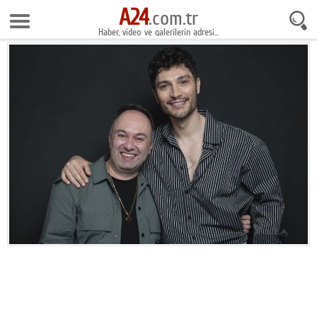
A24
8 Ağustos 2026 9:51:32
.com.tr
Haber, video ve galerilerin adresi...
Anasayfa
Foto Galeri
Gazeteler
Video Galeri
Gündem
Ekonomi
Yaşam
Magazin
Teknoloji
Spor