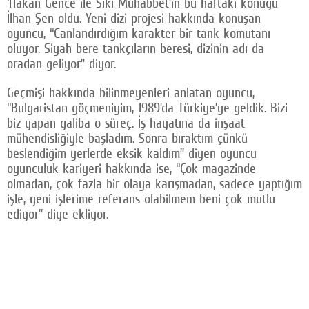
‘Hakan Gence ile Sıkı Muhabbet’in bu haftaki konuğu
Facebook
İlhan Şen oldu. Yeni dizi projesi hakkında konuşan
oyuncu, “Canlandırdığım karakter bir tank komutanı
Twitter
oluyor. Siyah bere tankçıların beresi, dizinin adı da
oradan geliyor” diyor.
Google Plus
Geçmişi hakkında bilinmeyenleri anlatan oyuncu,
© 2026 TÜM HAKLARI SAKLIDIR
“Bulgaristan göçmeniyim, 1989’da Türkiye’ye geldik. Bizi
biz yapan galiba o süreç. İş hayatına da inşaat
mühendisliğiyle başladım. Sonra bıraktım çünkü
beslendiğim yerlerde eksik kaldım” diyen oyuncu
oyunculuk kariyeri hakkında ise, “Çok magazinde
olmadan, çok fazla bir olaya karışmadan, sadece yaptığım
işle, yeni işlerime referans olabilmem beni çok mutlu
ediyor” diye ekliyor.