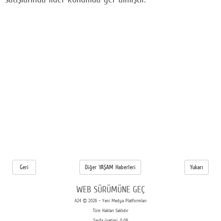
Geri
Diğer YAŞAM Haberleri
Yukarı
WEB SÜRÜMÜNE GEÇ
A24 © 2026 - Yeni Medya Platformları
Tüm Hakları Saklıdır
Sayfa üretimi: 0.06