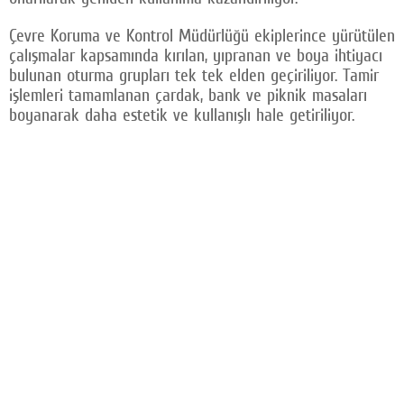
Facebook
Çevre Koruma ve Kontrol Müdürlüğü ekiplerince yürütülen
çalışmalar kapsamında kırılan, yıpranan ve boya ihtiyacı
Twitter
bulunan oturma grupları tek tek elden geçiriliyor. Tamir
işlemleri tamamlanan çardak, bank ve piknik masaları
Google Plus
boyanarak daha estetik ve kullanışlı hale getiriliyor.
© 2026 TÜM HAKLARI SAKLIDIR