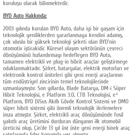
kuruluşu olarak bilinmektedir.
BYD Auto Hakkında:
2003 yılında kurulan BYD Auto, daha iyi bir yaşam için
teknolojik yeniliklerden yararlanmaya kendini adamış,
çok uluslu bir yüksek teknoloji şirketi olan BYD'nin
otomotiv iştirakidir. Küresel ulaşım sektörünün çevreci
dönüşümünü hızlandırmayı hedefleyen BYD Auto,
tamamen elektrikli ve plug-in hibrit araçlar geliştirmeye
odaklanmaktadır. Şirket, bataryalar, elektrik motorları ve
elektronik kontrol üniteleri gibi yeni enerji araçlarının
tüm endüstriyel zincirinin temel teknolojilerinde
uzmanlaşmıştır. Son yıllarda, Blade Batarya, DM-i Süper
Hibrit Teknolojisi, e Platform 3.0, CTB Teknolojisi, e⁴
Platform, BYD DiSus Akıllı Gövde Kontrol Sistemi ve DMO
süper hibrit sistemi gibi önemli teknolojik ilerlemelere
imza atmıştır. Şirket, elektrikli araç dönüşümünde fosil
yakıtlı araç üretimini durduran dünyanın ilk otomobil
üreticisi olup, Çin'de 13 yıl üst üste yeni enerji binek araç
satışlarında lider konumda yer almıştır.