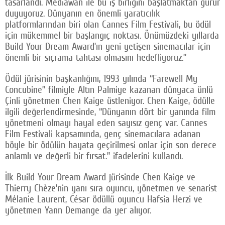
tasarlandı. Mediawan ile bu iş birliğini başlatmaktan gurur
duyuyoruz. Dünyanın en önemli yaratıcılık
platformlarından biri olan Cannes Film Festivali, bu ödül
için mükemmel bir başlangıç noktası. Önümüzdeki yıllarda
Build Your Dream Award’ın yeni yetişen sinemacılar için
önemli bir sıçrama tahtası olmasını hedefliyoruz.”
Ödül jürisinin başkanlığını, 1993 yılında “Farewell My
Concubine” filmiyle Altın Palmiye kazanan dünyaca ünlü
Çinli yönetmen Chen Kaige üstleniyor. Chen Kaige, ödülle
ilgili değerlendirmesinde, “Dünyanın dört bir yanında film
yönetmeni olmayı hayal eden sayısız genç var. Cannes
Film Festivali kapsamında, genç sinemacılara adanan
böyle bir ödülün hayata geçirilmesi onlar için son derece
anlamlı ve değerli bir fırsat.” ifadelerini kullandı.
İlk Build Your Dream Award jürisinde Chen Kaige ve
Thierry Chèze’nin yanı sıra oyuncu, yönetmen ve senarist
Mélanie Laurent, César ödüllü oyuncu Hafsia Herzi ve
yönetmen Yann Demange da yer alıyor.