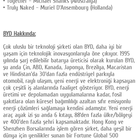
• Together – Michael Shanks (Avustralya)
• Truly Naked – Muriel D'Ansembourg (Hollanda)
BYD Hakkında:
Çok uluslu bir teknoloji şirketi olan BYD, daha iyi bir
yaşam için teknolojik inovasyonlarıyla öne çıkıyor. 1995
yılında şarj edilebilir batarya üreticisi olarak kurulan BYD,
şu anda Çin, ABD, Kanada, Japonya, Brezilya, Macaristan
ve Hindistan'da 30'dan fazla endüstriyel parkıyla
otomobil, raylı ulaşım, yeni enerji ve elektroniği kapsayan
çok çeşitli iş alanlarında faaliyet gösteriyor. BYD, enerji
üretimi ve depolamadan uygulamalarına kadar, fosil
yakıtlara olan küresel bağımlılığı azaltan sıfır emisyonlu
enerji çözümleri sağlamaya kendini adamıştır. Yeni enerji
araç ayak izi şu anda 6 kıtayı, 88’den fazla ülke/bölgeyi
ve 400'den fazla şehri kapsamaktadır. Hong Kong ve
Shenzhen Borsalarında işlem gören şirket, daha yeşil bir
dünya için yenilikler sunan bir Fortune Global 500