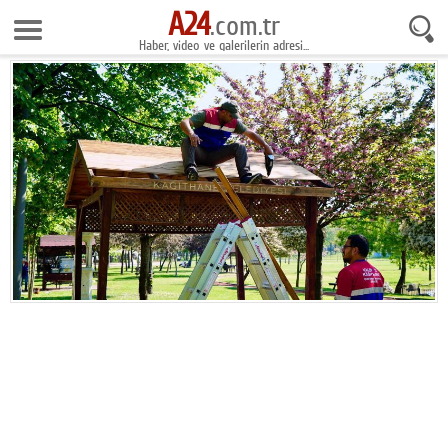
A24
8 Ağustos 2026 21:48:09
.com.tr
Haber, video ve galerilerin adresi...
Anasayfa
Foto Galeri
Gazeteler
Video Galeri
Gündem
Ekonomi
Yaşam
Magazin
Teknoloji
Spor