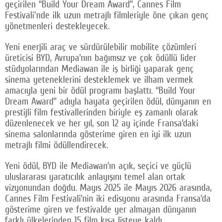
geçirilen “Build Your Dream Award”, Cannes Film
Festivali'nde ilk uzun metrajlı filmleriyle öne çıkan genç
yönetmenleri destekleyecek.
Yeni enerjili araç ve sürdürülebilir mobilite çözümleri
üreticisi BYD, Avrupa’nın bağımsız ve çok ödüllü lider
stüdyolarından Mediawan ile iş birliği yaparak genç
sinema yeteneklerini desteklemek ve ilham vermek
amacıyla yeni bir ödül programı başlattı. “Build Your
Dream Award” adıyla hayata geçirilen ödül, dünyanın en
prestijli film festivallerinden biriyle eş zamanlı olarak
düzenlenecek ve her yıl, son 12 ay içinde Fransa’daki
sinema salonlarında gösterime giren en iyi ilk uzun
metrajlı filmi ödüllendirecek.
Yeni ödül, BYD ile Mediawan’ın açık, seçici ve güçlü
uluslararası yaratıcılık anlayışını temel alan ortak
vizyonundan doğdu. Mayıs 2025 ile Mayıs 2026 arasında,
Cannes Film Festivali’nin iki edisyonu arasında Fransa’da
gösterime giren ve festivalde yer almayan dünyanın
farklı ülkelerinden 15 film kısa listeye kaldı.