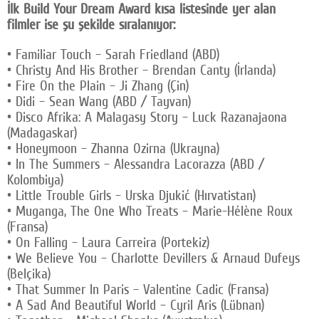
İlk Build Your Dream Award kısa listesinde yer alan
filmler ise şu şekilde sıralanıyor:
• Familiar Touch – Sarah Friedland (ABD)
• Christy And His Brother – Brendan Canty (İrlanda)
• Fire On the Plain – Ji Zhang (Çin)
• Didi – Sean Wang (ABD / Tayvan)
• Disco Afrika: A Malagasy Story – Luck Razanajaona
(Madagaskar)
• Honeymoon – Zhanna Ozirna (Ukrayna)
• In The Summers – Alessandra Lacorazza (ABD /
Kolombiya)
• Little Trouble Girls – Urska Djukić (Hırvatistan)
• Muganga, The One Who Treats – Marie-Hélène Roux
(Fransa)
• On Falling – Laura Carreira (Portekiz)
• We Believe You – Charlotte Devillers & Arnaud Dufeys
(Belçika)
• That Summer In Paris – Valentine Cadic (Fransa)
• A Sad And Beautiful World – Cyril Aris (Lübnan)