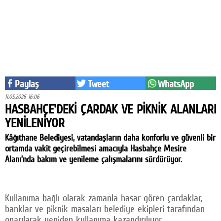
Eğitim
Medya
Politika
Dünya
Paylaş
Tweet
WhatsApp
Bilim
11.05.2026 16:06
HASBAHÇE'DEKİ ÇARDAK VE PİKNİK ALANLARI
Kültür-sanat
YENİLENİYOR
Sağlık
Kâğıthane Belediyesi, vatandaşların daha konforlu ve güvenli bir
ortamda vakit geçirebilmesi amacıyla Hasbahçe Mesire
Yazarlar
Alanı’nda bakım ve yenileme çalışmalarını sürdürüyor.
Künye
İletişim
Kullanıma bağlı olarak zamanla hasar gören çardaklar,
banklar ve piknik masaları belediye ekipleri tarafından
A24 SOSYAL MEDYA
onarılarak yeniden kullanıma kazandırılıyor.