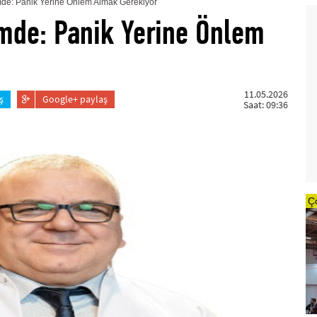
e: Panik Yerine Önlem Almak Gerekiyor
mde: Panik Yerine Önlem
11.05.2026
ş
Google+ paylaş
Saat: 09:36
Ç