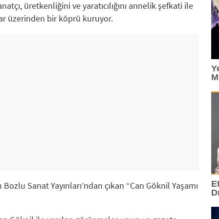
atçı, üretkenliğini ve yaratıcılığını annelik şefkati ile
ar üzerinden bir köprü kuruyor.
Y
M
E
in Bozlu Sanat Yayınları’ndan çıkan “Can Göknil Yaşamı
D