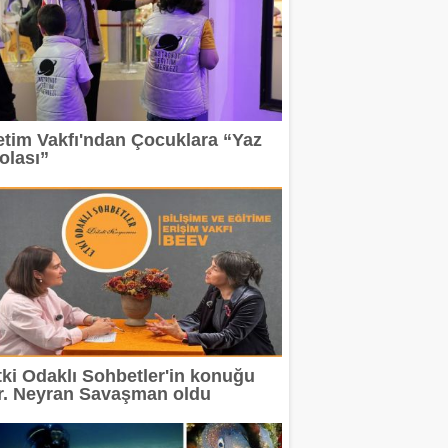
etim Vakfı'ndan Çocuklara “Yaz
olası”
tki Odaklı Sohbetler'in konuğu
r. Neyran Savaşman oldu