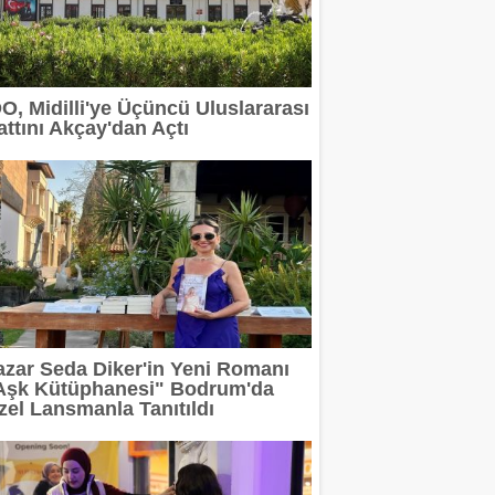
 devam ediyor
erit Info Showroom'da buluştu
DO, Midilli'ye Üçüncü Uluslararası
attını Akçay'dan Açtı
 tasarımın geleceğini anlatacak
2 milyar TL'ye taşıdı
rı Arasında
azar Seda Diker'in Yeni Romanı
Aşk Kütüphanesi" Bodrum'da
zel Lansmanla Tanıtıldı