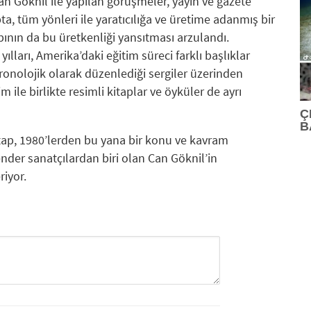
Can Göknil ile yapılan görüşmeler, yayın ve gazete
ta, tüm yönleri ile yaratıcılığa ve üretime adanmış bir
abının da bu üretkenliği yansıtması arzulandı.
yılları, Amerika’daki eğitim süreci farklı başlıklar
kronolojik olarak düzenlediği sergiler üzerinden
 ile birlikte resimli kitaplar ve öyküler de ayrı
Ç
B
 kitap, 1980’lerden bu yana bir konu ve kavram
der sanatçılardan biri olan Can Göknil’in
riyor.