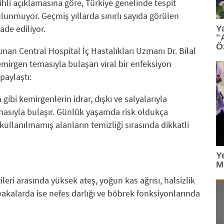
ihli açıklamasına göre, Türkiye genelinde tespit
ulunmuyor. Geçmiş yıllarda sınırlı sayıda görülen
fade ediliyor.
Y
"
Ö
an Central Hospital İç Hastalıkları Uzmanı Dr. Bilal
emirgen temasıyla bulaşan viral bir enfeksiyon
paylaştı:
gibi kemirgenlerin idrar, dışkı ve salyalarıyla
sıyla bulaşır. Günlük yaşamda risk oldukça
ullanılmamış alanların temizliği sırasında dikkatli
Y
M
leri arasında yüksek ateş, yoğun kas ağrısı, halsizlik
r vakalarda ise nefes darlığı ve böbrek fonksiyonlarında