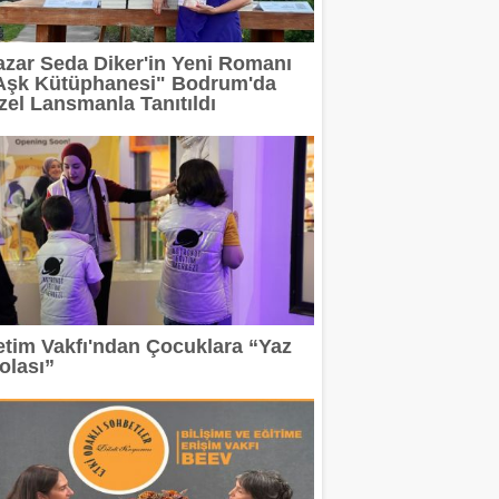
azar Seda Diker'in Yeni Romanı
Aşk Kütüphanesi" Bodrum'da
zel Lansmanla Tanıtıldı
etim Vakfı'ndan Çocuklara “Yaz
olası”