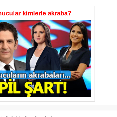
GÖNDER
ucular kimlerle akraba?