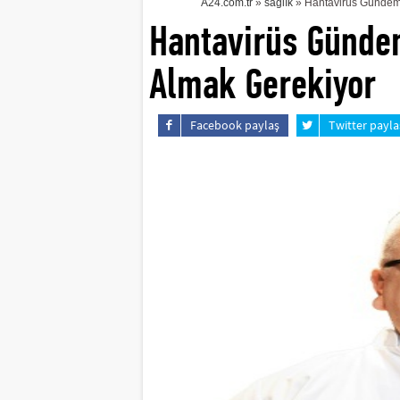
A24.com.tr
»
sağlık
» Hantavirüs Gündemd
Hantavirüs Günde
Almak Gerekiyor
Facebook paylaş
Twitter payla