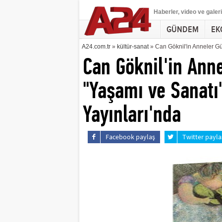
Haberler
, video ve galeri
GÜNDEM
EK
A24.com.tr
»
kültür-sanat
» Can Göknil'in Anneler Gü
Can Göknil'in Ann
"Yaşamı ve Sanatı
Yayınları'nda
Facebook paylaş
Twitter payla