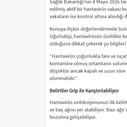
Sağlık Bakanlığı’nın 8 Mayıs 2026 tar
edilmiş aktif bir hantavirüs vakası b
vakaların ise kontrol altına alındığı i
Konuya ilişkin değerlendirmede bulun
Uğurlukişi, hantavirüsün özellikle k
olduğuna dikkat çekerek şu bilgileri 
“Hantavirüs çoğunlukla fare ve sıçan 
kontamine olmuş ortamların solunma
düşüktür ancak kapalı ve uzun süre k
olunmalıdır.”
Belirtiler Grip ile Karıştırılabiliyor
Hantavirüs enfeksiyonunun ilk belirti
ve baş ağrısı yer alabiliyor. Bazı ağı
bozulma gelişebiliyor.