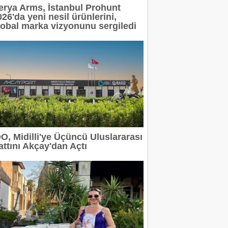
erya Arms, İstanbul Prohunt
26'da yeni nesil ürünlerini,
lobal marka vizyonunu sergiledi
DO, Midilli'ye Üçüncü Uluslararası
attını Akçay'dan Açtı