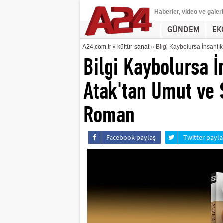
Haberler
, video ve galeri
GÜNDEM
EK
A24.com.tr
»
kültür-sanat
» Bilgi Kaybolursa İnsanlı
Bilgi Kaybolursa İ
Atak'tan Umut ve 
Roman
Facebook paylaş
Twitter payla