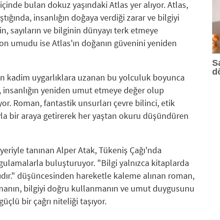
içinde bulan dokuz yaşındaki Atlas yer alıyor. Atlas,
ştığında, insanlığın doğaya verdiği zarar ve bilgiyi
n, sayıların ve bilginin dünyayı terk etmeye
 son umudu ise Atlas'ın doğanın güvenini yeniden
S
d
n kadim uygarlıklara uzanan bu yolculuk boyunca
il, insanlığın yeniden umut etmeye değer olup
r. Roman, fantastik unsurları çevre bilinci, etik
ıyla bir araya getirerek her yaştan okuru düşündüren
yeriyle tanınan Alper Atak, Tükeniş Çağı'nda
rgulamalarla buluşturuyor. "Bilgi yalnızca kitaplarda
aklıdır." düşüncesinden hareketle kaleme alınan roman,
umanın, bilgiyi doğru kullanmanın ve umut duygusunu
lü bir çağrı niteliği taşıyor.