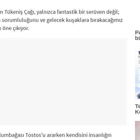
n Tükeniş Çağı, yalnızca fantastik bir serüven değil;
in sorumluluğunu ve gelecek kuşaklara bırakacağımız
 öne çıkıyor.
P
b
T
K
mbağası Tostos'u ararken kendisini insanlığın