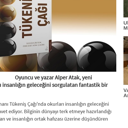
10:01
: Temmuz 2026'da En Çok Konuşulan Oyuncular
U
09:53
: Ulusoy Un, Türkiye'nin Lider Un Markası Olmay
M
09:35
: Kocaer Çelik FAVÖK Marjını %16,1'e Yükseltti
17:16
: Lavanta Şenliği 7 Ağustos'ta Gökçeyurt'ta
16:12
: MAKİNA HANGAR'DA İKİNCİ YAZ OKULU DÖN
16:05
: MELİKE ŞAHİN HARBİYE'DE MÜZİKSEVERE 
Oyuncu ve yazar Alper Atak, yeni
15:42
: Güzelliğin ışıltılı dünyası BeautyEurasia için ge
insanlığın geleceğini sorgulatan fantastik bir
V
A
anı Tükeniş Çağı'nda okurları insanlığın geleceğini
vet ediyor. Bilginin dünyayı terk etmeye hazırlandığı
an ve insanlığın ortak hafızası üzerine düşündüren