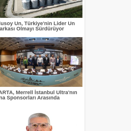
lusoy Un, Türkiye'nin Lider Un
ı Sürdürüyor
arkası Olmayı Sürdürüyor
EMİ BAŞLADI
UNUTULMAZ BİR GECE YAŞATTI
ri sayım başladı
ARTA, Merrell İstanbul Ultra'nın
na Sponsorları Arasında