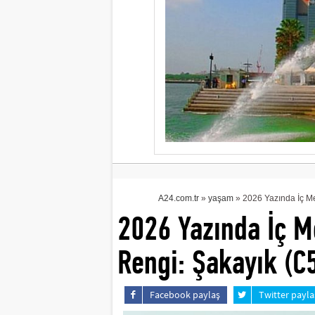
A24.com.tr
»
yaşam
» 2026 Yazında İç M
2026 Yazında İç M
Rengi: Şakayık (C
Facebook paylaş
Twitter payla