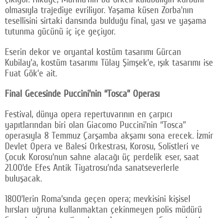
olmasıyla trajediye evriliyor. Yaşama küsen Zorba’nın
tesellisini sirtaki dansında bulduğu final, yası ve yaşama
tutunma gücünü iç içe geçiyor.
Eserin dekor ve oryantal kostüm tasarımı Gürcan
Kubilay’a, kostüm tasarımı Tülay Şimşek’e, ışık tasarımı ise
Fuat Gök’e ait.
Final Gecesinde Puccini’nin “Tosca” Operası
Festival, dünya opera repertuvarının en çarpıcı
yapıtlarından biri olan Giacomo Puccini’nin “Tosca”
operasıyla 8 Temmuz Çarşamba akşamı sona erecek. İzmir
Devlet Opera ve Balesi Orkestrası, Korosu, Solistleri ve
Çocuk Korosu’nun sahne alacağı üç perdelik eser, saat
21.00’de Efes Antik Tiyatrosu’nda sanatseverlerle
buluşacak.
1800’lerin Roma’sında geçen opera; mevkisini kişisel
hırsları uğruna kullanmaktan çekinmeyen polis müdürü