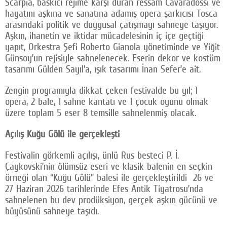
Scarpia, baskıcı rejime karşı duran ressam Cavaradossi ve
hayatını aşkına ve sanatına adamış opera şarkıcısı Tosca
arasındaki politik ve duygusal çatışmayı sahneye taşıyor.
Aşkın, ihanetin ve iktidar mücadelesinin iç içe geçtiği
yapıt, Orkestra Şefi Roberto Gianola yönetiminde ve Yiğit
Günsoy’un rejisiyle sahnelenecek. Eserin dekor ve kostüm
tasarımı Gülden Sayıl’a, ışık tasarımı İnan Sefer’e ait.
Zengin programıyla dikkat çeken festivalde bu yıl; 1
opera, 2 bale, 1 sahne kantatı ve 1 çocuk oyunu olmak
üzere toplam 5 eser 8 temsille sahnelenmiş olacak.
Açılış Kuğu Gölü ile gerçekleşti
Festivalin görkemli açılışı, ünlü Rus besteci P. İ.
Çaykovski’nin ölümsüz eseri ve klasik balenin en seçkin
örneği olan “Kuğu Gölü” balesi ile gerçekleştirildi 26 ve
27 Haziran 2026 tarihlerinde Efes Antik Tiyatrosu’nda
sahnelenen bu dev prodüksiyon, gerçek aşkın gücünü ve
büyüsünü sahneye taşıdı.