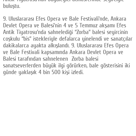
buluştu.
Facebook
9. Uluslararası Efes Opera ve Bale Festivali’nde, Ankara
Twitter
Devlet Opera ve Balesi’nin 4 ve 5 Temmuz akşamı Efes
Antik Tiyatrosu’nda sahnelediği “Zorba” balesi seyircinin
Google Plus
coşkulu “bis” istekleriyle defalarca yinelendi ve sanatçılar
© 2026 TÜM HAKLARI SAKLIDIR
dakikalarca ayakta alkışlandı. 9. Uluslararası Efes Opera
ve Bale Festivali kapsamında Ankara Devlet Opera ve
Balesi tarafından sahnelenen Zorba balesi
sanatseverlerden büyük ilgi görürken, bale gösterisini iki
günde yaklaşık 4 bin 500 kişi izledi.