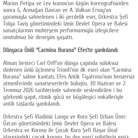
Marius Petipa ve Lev Ivanov’un özgün koreografisinden
sonra G. Armağan Davran ve A. Volkan Ersoy’un
yorumuyla sahnelenen i iki perdelik eser, Orkestra Şefi
Tolga Taviş yönetimindeki İzmir Devlet Opera ve Balesi
sanatçılarının muhteşem performansıyla izleyicilere
unutulmaz bir deneyim yaşattı.
Dünyaca Ünlü “Carmina Burana” Efes’te yankılandı
Alman besteci Carl Orff’un dünya çapında soluksuz
dinlenen ünlü üçlemesi Trionfi’nin ilk eseri olan “Carmina
Burana” sahne kantatı, Efes Antik Tiyatrosu’nun benzersiz
atmosferinde sanatseverlerle buluştu. 30 Haziran ve 2
Temmuz 2026 tarihlerinde sahnede seslendirilen i bu
görkemli yapıt, ritmik gücü ve büyüleyici vokalleriyle
antik taşlarda yankılandı.
Orkestra Şefi Vladimir Lungu ve Koro Şefi Orhan Öner
Özcan yönetimindeki İzmir Devlet Opera ve Balesi
Orkestra ve Korosu ile Çocuk Koro Şefi Başar Ünal
idaresindeki çocuk korosu, bu dev eseri solistlerin eşsiz