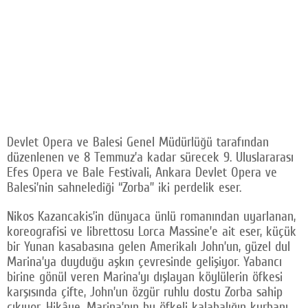
Devlet Opera ve Balesi Genel Müdürlüğü tarafından
düzenlenen ve 8 Temmuz’a kadar sürecek 9. Uluslararası
Efes Opera ve Bale Festivali, Ankara Devlet Opera ve
Balesi’nin sahnelediği “Zorba” iki perdelik eser.
Nikos Kazancakis’in dünyaca ünlü romanından uyarlanan,
koreografisi ve librettosu Lorca Massine’e ait eser, küçük
bir Yunan kasabasına gelen Amerikalı John’un, güzel dul
Marina’ya duyduğu aşkın çevresinde gelişiyor. Yabancı
birine gönül veren Marina’yı dışlayan köylülerin öfkesi
karşısında çifte, John’un özgür ruhlu dostu Zorba sahip
çıkıyor. Hikâye, Marina’nın bu öfkeli kalabalığın kurbanı