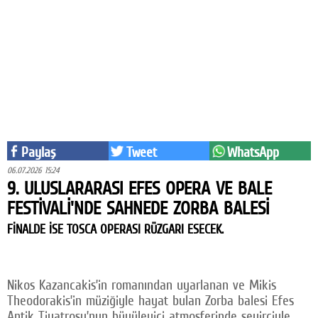
Eğitim
Medya
Politika
Dünya
Bilim
Paylaş
Tweet
WhatsApp
Kültür-sanat
06.07.2026 15:24
9. ULUSLARARASI EFES OPERA VE BALE
Sağlık
FESTİVALİ'NDE SAHNEDE ZORBA BALESİ
Yazarlar
FİNALDE İSE TOSCA OPERASI RÜZGARI ESECEK.
Künye
İletişim
Nikos Kazancakis’in romanından uyarlanan ve Mikis
Theodorakis’in müziğiyle hayat bulan Zorba balesi Efes
A24 SOSYAL MEDYA
Antik Tiyatrosu’nun büyüleyici atmosferinde seyirciyle