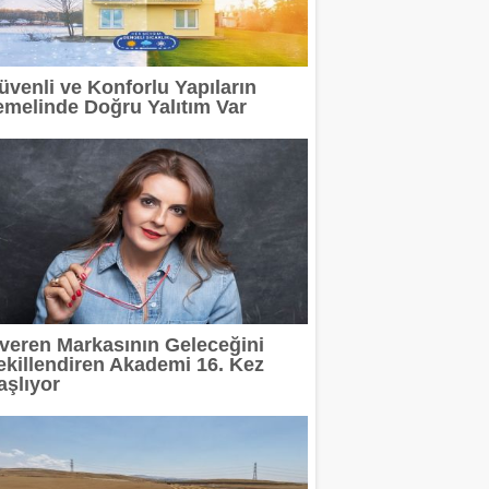
rinde Özel Fiyat Avantajı
üvenli ve Konforlu Yapıların
adı
emelinde Doğru Yalıtım Var
posu İstanbul'da Hizmet Veriyor
itleniyor
ıyla Markalara Yeni Bir Üretim Modeli Sunuyor
Madoka Plus Türkiye'de
şveren Markasının Geleceğini
ekillendiren Akademi 16. Kez
aşlıyor