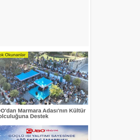
ok Okunanlar
DO'dan Marmara Adası'nın Kültür
olculuğuna Destek