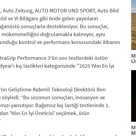
DAC, Auto Zeitung, AUTO MOTOR UND SPORT, Auto Bild
d ve Vi Bilägare gibi önde gelen yayınların
lağanüstü sonuçlarla destekleniyor. Bu sonuçlar,
 mükemmelliğini doğrulamakla kalmıyor, aynı
sunduğu kontrol ve performans konusundaki itibarını
M
ltraGrip Performance 3'ün son testlerdeki üstün
Ü
ar'ı kış lastikleri kategorisinde "2025 Yılın En İyi
rün Geliştirme Kıdemli Teknoloji Direktörü Ben
rı söyledi: “Bu sezonun sonuçları, inovasyon ve
ızı yansıtıyor. Bağımsız kış lastiği testlerinde 1.
an 'Yılın En İyi Üreticisi' seçilmek, ürün
”
M
M