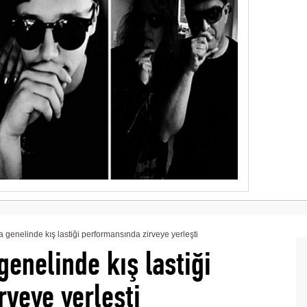
genelinde kış lastiği performansında zirveye yerleşti
enelinde kış lastiği
rveye yerleşti