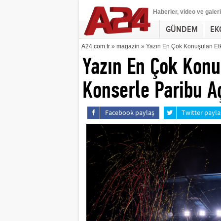
Haberler
, video ve galeri
GÜNDEM
EK
A24.com.tr
»
magazin
» Yazın En Çok Konuşulan Etki
Yazın En Çok Konuş
Konserle Paribu A
Facebook paylaş
Twitter payla