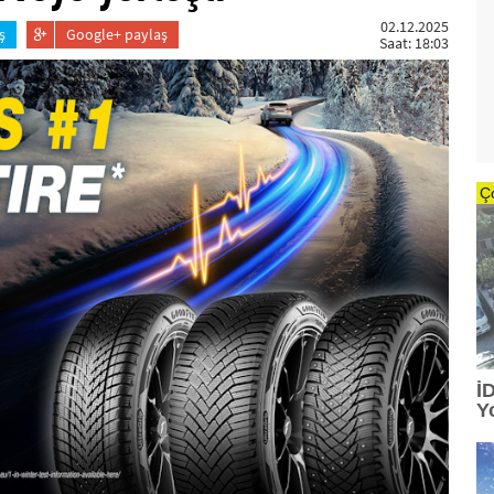
02.12.2025
ş
Google+ paylaş
Saat: 18:03
Ç
İ
Y