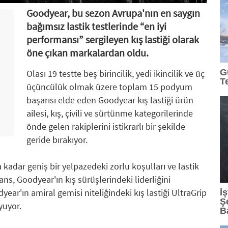
Goodyear, bu sezon Avrupa'nın en saygın
bağımsız lastik testlerinde “en iyi
performansı” sergileyen kış lastiği olarak
öne çıkan markalardan oldu.
G
Olası 19 testte beş birincilik, yedi ikincilik ve üç
T
üçüncülük olmak üzere toplam 15 podyum
başarısı elde eden Goodyear kış lastiği ürün
ailesi, kış, çivili ve sürtünme kategorilerinde
önde gelen rakiplerini istikrarlı bir şekilde
geride bırakıyor.
kadar geniş bir yelpazedeki zorlu koşulları ve lastik
ns, Goodyear'ın kış sürüşlerindeki liderliğini
year'ın amiral gemisi niteliğindeki kış lastiği UltraGrip
İ
Ş
yuyor.
B