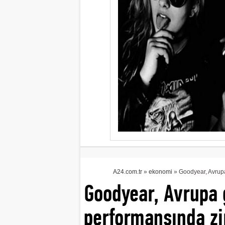
A24.com.tr
»
ekonomi
» Goodyear, Avrupa 
Goodyear, Avrupa g
performansında zi