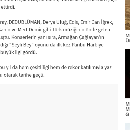
ettirdi.
ray, DEDUBLÜMAN, Derya Uluğ, Edis, Emir Can İğrek,
ahin ve Mert Demir gibi Türk müziğinin önde gelen
M
luştu. Konserlerin yanı sıra, Armağan Çağlayan’ın
Ü
diği “Seyfi Bey” oyunu da ilk kez Paribu Harbiye
 büyük ilgi gördü.
u yıl da hem çeşitliliği hem de rekor katılımıyla yaz
 olarak tarihe geçti.
M
M
G