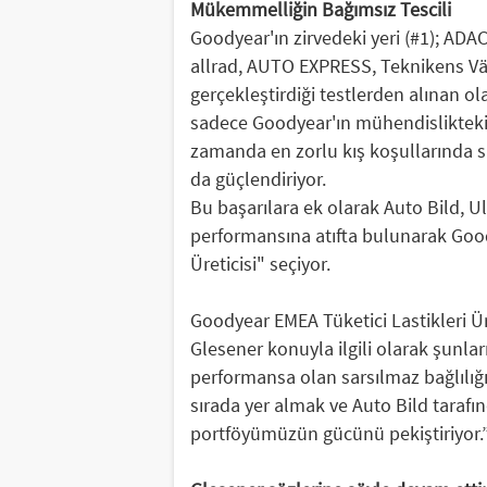
Mükemmelliğin Bağımsız Tescili
Goodyear'ın zirvedeki yeri (#1); A
allrad, AUTO EXPRESS, Teknikens Värl
gerçekleştirdiği testlerden alınan o
sadece Goodyear'ın mühendislikteki
zamanda en zorlu kış koşullarında 
da güçlendiriyor.
Bu başarılara ek olarak Auto Bild, U
performansına atıfta bulunarak Goodye
Üreticisi" seçiyor.
Goodyear EMEA Tüketici Lastikleri Ü
Glesener konuyla ilgili olarak şunla
performansa olan sarsılmaz bağlılığım
sırada yer almak ve Auto Bild tarafınd
portföyümüzün gücünü pekiştiriyor.