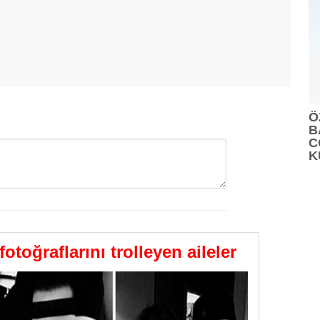
Ö
B
C
K
GÖNDER
toğraflarını trolleyen aileler