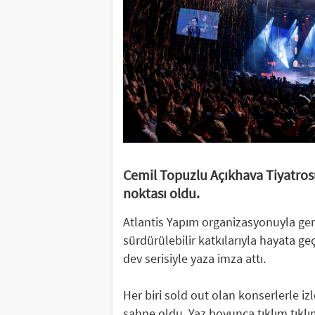
Cemil Topuzlu Açıkhava Tiyatros
noktası oldu.
Atlantis Yapım organizasyonuyla ger
sürdürülebilir katkılarıyla hayata g
dev serisiyle yaza imza attı.
Her biri sold out olan konserlerle iz
sahne oldu. Yaz boyunca tıklım tıklı