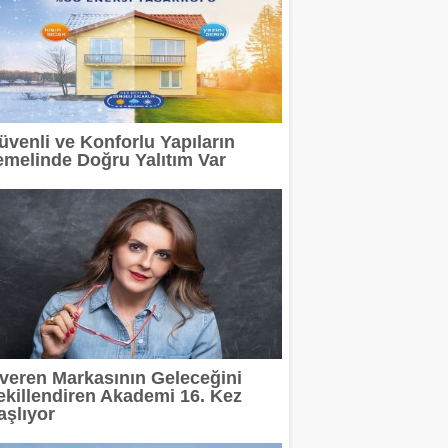
üvenli ve Konforlu Yapıların
emelinde Doğru Yalıtım Var
şveren Markasının Geleceğini
ekillendiren Akademi 16. Kez
aşlıyor