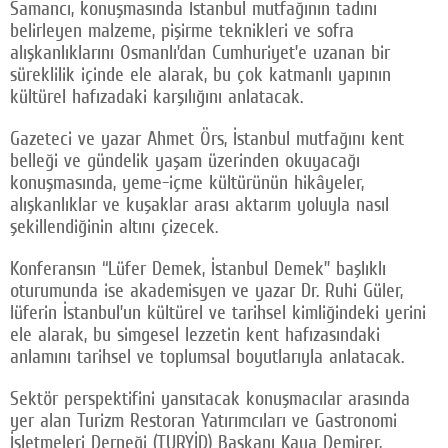
Samancı, konuşmasında İstanbul mutfağının tadını
belirleyen malzeme, pişirme teknikleri ve sofra
alışkanlıklarını Osmanlı’dan Cumhuriyet’e uzanan bir
süreklilik içinde ele alarak, bu çok katmanlı yapının
kültürel hafızadaki karşılığını anlatacak.
Gazeteci ve yazar Ahmet Örs, İstanbul mutfağını kent
belleği ve gündelik yaşam üzerinden okuyacağı
konuşmasında, yeme-içme kültürünün hikâyeler,
alışkanlıklar ve kuşaklar arası aktarım yoluyla nasıl
şekillendiğinin altını çizecek.
Konferansın “Lüfer Demek, İstanbul Demek” başlıklı
oturumunda ise akademisyen ve yazar Dr. Ruhi Güler,
lüferin İstanbul’un kültürel ve tarihsel kimliğindeki yerini
ele alarak, bu simgesel lezzetin kent hafızasındaki
anlamını tarihsel ve toplumsal boyutlarıyla anlatacak.
Sektör perspektifini yansıtacak konuşmacılar arasında
yer alan Turizm Restoran Yatırımcıları ve Gastronomi
İşletmeleri Derneği (TURYİD) Başkanı Kaya Demirer,