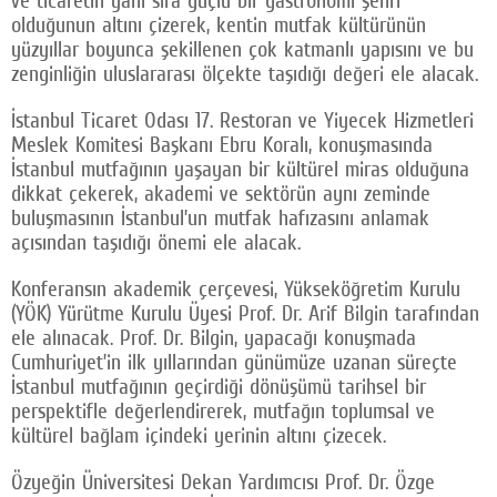
ve ticaretin yanı sıra güçlü bir gastronomi şehri
olduğunun altını çizerek, kentin mutfak kültürünün
yüzyıllar boyunca şekillenen çok katmanlı yapısını ve bu
zenginliğin uluslararası ölçekte taşıdığı değeri ele alacak.
İstanbul Ticaret Odası 17. Restoran ve Yiyecek Hizmetleri
Meslek Komitesi Başkanı Ebru Koralı, konuşmasında
İstanbul mutfağının yaşayan bir kültürel miras olduğuna
dikkat çekerek, akademi ve sektörün aynı zeminde
buluşmasının İstanbul’un mutfak hafızasını anlamak
açısından taşıdığı önemi ele alacak.
Konferansın akademik çerçevesi, Yükseköğretim Kurulu
(YÖK) Yürütme Kurulu Üyesi Prof. Dr. Arif Bilgin tarafından
ele alınacak. Prof. Dr. Bilgin, yapacağı konuşmada
Cumhuriyet’in ilk yıllarından günümüze uzanan süreçte
İstanbul mutfağının geçirdiği dönüşümü tarihsel bir
perspektifle değerlendirerek, mutfağın toplumsal ve
kültürel bağlam içindeki yerinin altını çizecek.
Özyeğin Üniversitesi Dekan Yardımcısı Prof. Dr. Özge