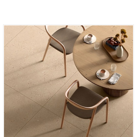
Eğitim
Medya
Politika
Dünya
Bilim
Kültür-sanat
Sağlık
Yazarlar
Künye
İletişim
A24 SOSYAL MEDYA