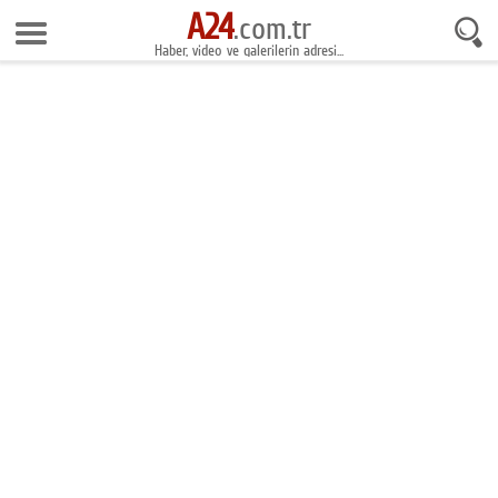
A24
7 Ağustos 2026 18:27:40
.com.tr
Haber, video ve galerilerin adresi...
Anasayfa
Foto Galeri
Gazeteler
Video Galeri
Gündem
Ekonomi
Yaşam
Magazin
Teknoloji
Spor