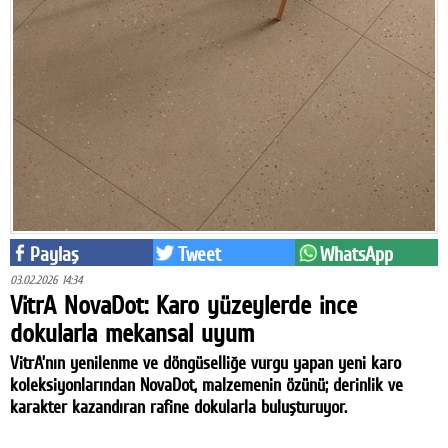
Facebook
Twitter
Google Plus
© 2026 TÜM HAKLARI SAKLIDIR
Paylaş
Tweet
WhatsApp
03.02.2026 14:34
VitrA NovaDot: Karo yüzeylerde ince
dokularla mekansal uyum
VitrA’nın yenilenme ve döngüselliğe vurgu yapan yeni karo
koleksiyonlarından NovaDot, malzemenin özünü; derinlik ve
karakter kazandıran rafine dokularla buluşturuyor.