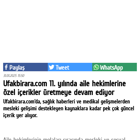
Eğitim
Medya
Politika
Dünya
Bilim
Paylaş
Tweet
WhatsApp
Kültür-sanat
31.01.2025 15:50
Ufakbirara.com 11. yılında aile hekimlerine
Sağlık
özel içerikler üretmeye devam ediyor
Yazarlar
Ufakbirara.com'da, sağlık haberleri ve medikal gelişmelerden
mesleki gelişimi destekleyen kaynaklara kadar pek çok güncel
Künye
içerik yer alıyor.
İletişim
A24 SOSYAL MEDYA
Aile hekimlerinin molaları sırasında mesleki ve sosyal