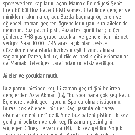
sporseverlere kapılarını açan Mamak Belediyesi Şehit
Eren Bülbül Buz Pateni Pisti sömestri tatilinde gençler ve
miniklerin akınına uğradı. Buzda kaymayı öğrenen ve
eğlenceli zaman geçiren öğrencilerin yanı sıra aileler de
memnun. Buz pateni pisti, Pazartesi günü hariç diğer
günlerde 7-18 yaş grubu çocuklar ve gençler için hizmet
veriyor. Saat 10.00-17.45 arası açık olan tesiste
düzenlenen seanslarla herkesin eşit hizmet alması
sağlanıyor. Paten, kolluk, dizlik ve başlık gibi ekipmanlar
da Mamak Belediyesi tarafından ücretsiz veriliyor.
Aileler ve çocuklar mutlu
Buz pateni pistinde keyifli zaman geçirdiğini belirten
gençlerden Azra Akman (16), “Bu spor bana çok şey kattı.
Eğlenerek vakit geçiriyorum. Sporcu olmak istiyorum.
Burası çok eğlenceli bir yer. Kaç yaşında olurlarsa
olsunlar gelebilirler” dedi. Yine buz pateni pistine ilk kez
geldiğini belirten ve çok keyifli zaman geçirdiğini
söyleyen Güneş Helvacı da (14), “İlk kez geldim. Soğuk
ama çok güzel ve eğlenceli. Buzda kaymak çok iyi