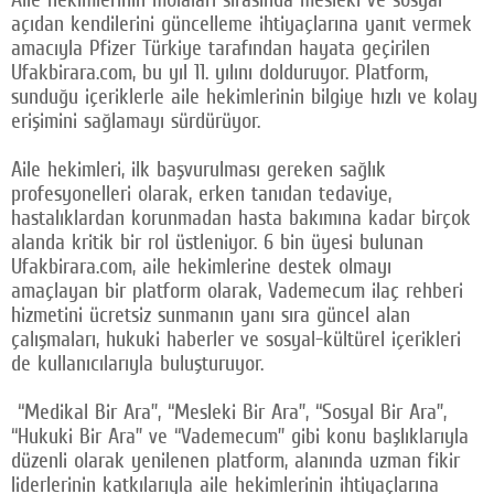
açıdan kendilerini güncelleme ihtiyaçlarına yanıt vermek
Facebook
amacıyla Pfizer Türkiye tarafından hayata geçirilen
Ufakbirara.com, bu yıl 11. yılını dolduruyor. Platform,
Twitter
sunduğu içeriklerle aile hekimlerinin bilgiye hızlı ve kolay
Google Plus
erişimini sağlamayı sürdürüyor.
© 2026 TÜM HAKLARI SAKLIDIR
Aile hekimleri, ilk başvurulması gereken sağlık
profesyonelleri olarak, erken tanıdan tedaviye,
hastalıklardan korunmadan hasta bakımına kadar birçok
alanda kritik bir rol üstleniyor. 6 bin üyesi bulunan
Ufakbirara.com, aile hekimlerine destek olmayı
amaçlayan bir platform olarak, Vademecum ilaç rehberi
hizmetini ücretsiz sunmanın yanı sıra güncel alan
çalışmaları, hukuki haberler ve sosyal-kültürel içerikleri
de kullanıcılarıyla buluşturuyor.
“Medikal Bir Ara”, “Mesleki Bir Ara”, “Sosyal Bir Ara”,
“Hukuki Bir Ara” ve “Vademecum” gibi konu başlıklarıyla
düzenli olarak yenilenen platform, alanında uzman fikir
liderlerinin katkılarıyla aile hekimlerinin ihtiyaçlarına