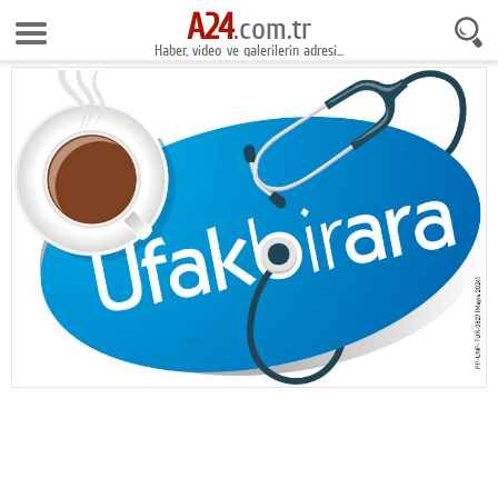
A24
9 Ağustos 2026 6:30:13
.com.tr
Haber, video ve galerilerin adresi...
Anasayfa
Foto Galeri
Gazeteler
Video Galeri
Gündem
Ekonomi
Yaşam
Magazin
Teknoloji
Spor