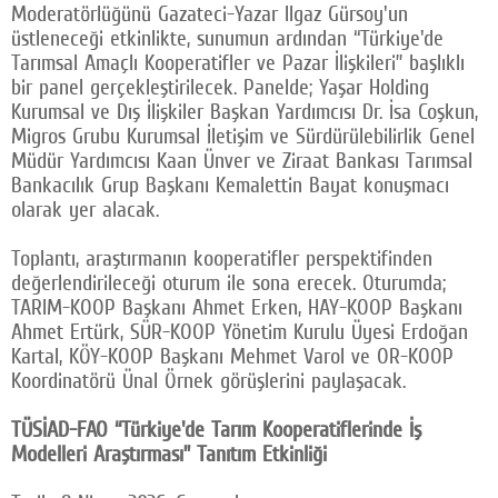
Moderatörlüğünü Gazateci-Yazar Ilgaz Gürsoy'un
üstleneceği etkinlikte, sunumun ardından “Türkiye'de
Tarımsal Amaçlı Kooperatifler ve Pazar İlişkileri” başlıklı
bir panel gerçekleştirilecek. Panelde; Yaşar Holding
Kurumsal ve Dış İlişkiler Başkan Yardımcısı Dr. İsa Coşkun,
Migros Grubu Kurumsal İletişim ve Sürdürülebilirlik Genel
Müdür Yardımcısı Kaan Ünver ve Ziraat Bankası Tarımsal
Bankacılık Grup Başkanı Kemalettin Bayat konuşmacı
olarak yer alacak.
Toplantı, araştırmanın kooperatifler perspektifinden
değerlendirileceği oturum ile sona erecek. Oturumda;
TARIM-KOOP Başkanı Ahmet Erken, HAY-KOOP Başkanı
Ahmet Ertürk, SÜR-KOOP Yönetim Kurulu Üyesi Erdoğan
Kartal, KÖY-KOOP Başkanı Mehmet Varol ve OR-KOOP
Koordinatörü Ünal Örnek görüşlerini paylaşacak.
TÜSİAD-FAO “Türkiye'de Tarım Kooperatiflerinde İş
Modelleri Araştırması” Tanıtım Etkinliği