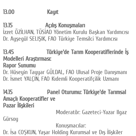
13.00 Kayıt
13.15 Açılış Konuşmaları
İzzet ÖZİLHAN, TÜSİAD Yönetim Kurulu Başkan Yardımcısı
Dr. Ayşegül SELIŞIK, FAO Türkiye Temsilci Yardımcısı
13.45 Türkiye'de Tarım Kooperatiflerinde İş
Modelleri Araştırması:
Rapor Sunumu
Dr. Hüseyin Tayyar GÜLDAL, FAO Ulusal Proje Danışmanı
Dr. İsmet YALÇIN, FAO Kıdemli Kooperatifçilik Uzmanı
14.15 Panel Oturumu: Türkiye'de Tarımsal
Amaçlı Kooperatifler ve
Pazar İlişkileri
Moderatör: Gazeteci-Yazar Ilgaz
Gürsoy
Konuşmacılar:
Dr. İsa COŞKUN, Yaşar Holding Kurumsal ve Dış İlişkiler