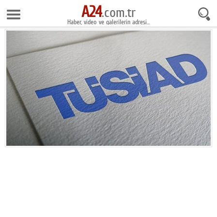
A24
9 Ağustos 2026 9:15:12
.com.tr
Haber, video ve galerilerin adresi...
Anasayfa
Foto Galeri
Gazeteler
Video Galeri
Gündem
Ekonomi
Yaşam
Magazin
Teknoloji
Spor