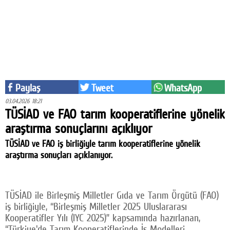
Eğitim
Medya
Politika
Dünya
Paylaş
Tweet
WhatsApp
Bilim
03.04.2026 18:21
TÜSİAD ve FAO tarım kooperatiflerine yönelik
Kültür-sanat
araştırma sonuçlarını açıklıyor
Sağlık
TÜSİAD ve FAO iş birliğiyle tarım kooperatiflerine yönelik
araştırma sonuçları açıklanıyor.
Yazarlar
Künye
TÜSİAD ile Birleşmiş Milletler Gıda ve Tarım Örgütü (FAO)
İletişim
iş birliğiyle, “Birleşmiş Milletler 2025 Uluslararası
Kooperatifler Yılı (IYC 2025)” kapsamında hazırlanan,
A24 SOSYAL MEDYA
“Türkiye'de Tarım Kooperatiflerinde İş Modelleri