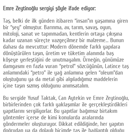
Emre Zeytinoğlu sergiyi şöyle ifade ediyor:
Taş, belki de ilk günden itibaren “insan”ın yaşamına giren
bir “şey” olmuştur. Barınma, av, tarım, savaş, oyun,
mitoloji, sanat ve tapınmadan, kentlerin ortaya çıkışına
kadar uzanan süreçte vazgeçilmez bir malzeme… Bunun
dahası da mevcuttur: Modern dönemde farklı yapılara
dönüştürülen taşın, üretim ve tüketim alanında baş
köşeye yerleştiğini de unutmayalım. Örneğin, günümüze
damgasını en fazla vuran “petrol” sözcüğünün, Latince taş
anlamındaki “petro” ile yağ anlamına gelen “oleum”dan
oluştuğunu ya da metal gibi algıladığımız maddelerin
içine taşın sızmış olduğunu anımsatalım.
Bu sergide Yusuf Taktak, Can Aytekin ve Emre Zeytinoğlu,
birbirlerinden çok farklı yaklaşımlar ile gerçekleştirdikleri
yapıtlarını sergiliyorlar. Bu yapıtlar bağımsız birtakım
yöntemler içerse de kimi konularda aralarında
göndermeler oluşturuyor. Dikkat edildiğinde, her yapıtın
doğrudan ya da dolaylı biçimde taş ile bağlantılı olduğu