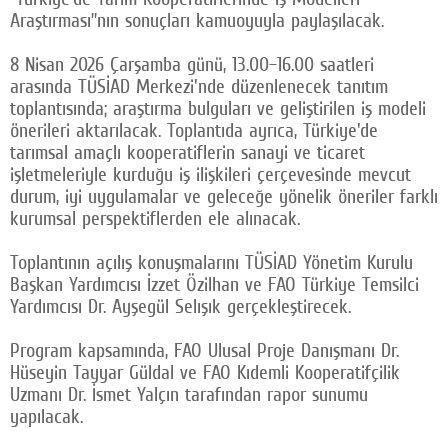
Araştırması”nın sonuçları kamuoyuyla paylaşılacak.
Facebook
8 Nisan 2026 Çarşamba günü, 13.00–16.00 saatleri
Twitter
arasında TÜSİAD Merkezi'nde düzenlenecek tanıtım
toplantısında; araştırma bulguları ve geliştirilen iş modeli
Google Plus
önerileri aktarılacak. Toplantıda ayrıca, Türkiye'de
© 2026 TÜM HAKLARI SAKLIDIR
tarımsal amaçlı kooperatiflerin sanayi ve ticaret
işletmeleriyle kurduğu iş ilişkileri çerçevesinde mevcut
durum, iyi uygulamalar ve geleceğe yönelik öneriler farklı
kurumsal perspektiflerden ele alınacak.
Toplantının açılış konuşmalarını TÜSİAD Yönetim Kurulu
Başkan Yardımcısı İzzet Özilhan ve FAO Türkiye Temsilci
Yardımcısı Dr. Ayşegül Selışık gerçekleştirecek.
Program kapsamında, FAO Ulusal Proje Danışmanı Dr.
Hüseyin Tayyar Güldal ve FAO Kıdemli Kooperatifçilik
Uzmanı Dr. İsmet Yalçın tarafından rapor sunumu
yapılacak.