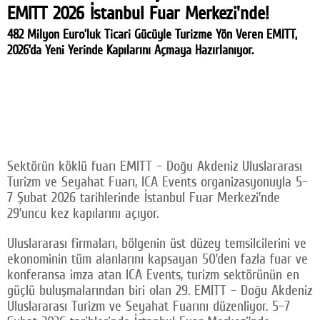
EMITT 2026 İstanbul Fuar Merkezi'nde!
Facebook
482 Milyon Euro’luk Ticari Gücüyle Turizme Yön Veren EMITT,
Twitter
2026’da Yeni Yerinde Kapılarını Açmaya Hazırlanıyor.
Google Plus
© 2026 TÜM HAKLARI SAKLIDIR
Sektörün köklü fuarı EMITT – Doğu Akdeniz Uluslararası
Turizm ve Seyahat Fuarı, ICA Events organizasyonuyla 5–
7 Şubat 2026 tarihlerinde İstanbul Fuar Merkezi’nde
29’uncu kez kapılarını açıyor.
Uluslararası firmaları, bölgenin üst düzey temsilcilerini ve
ekonominin tüm alanlarını kapsayan 50’den fazla fuar ve
konferansa imza atan ICA Events, turizm sektörünün en
güçlü buluşmalarından biri olan 29. EMITT – Doğu Akdeniz
Uluslararası Turizm ve Seyahat Fuarını düzenliyor. 5–7