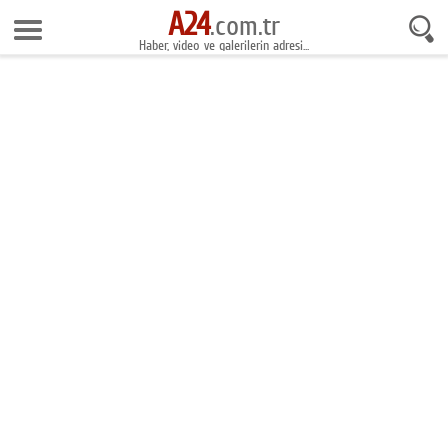
A24
6 Ağustos 2026 10:39:31
.com.tr
Haber, video ve galerilerin adresi...
Anasayfa
Foto Galeri
Gazeteler
Video Galeri
Gündem
Ekonomi
Yaşam
Magazin
Teknoloji
Spor