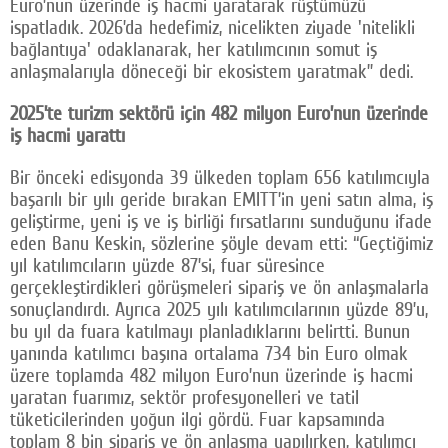
Euro’nun üzerinde iş hacmi yaratarak rüştümüzü
ispatladık. 2026’da hedefimiz, nicelikten ziyade 'nitelikli
bağlantıya' odaklanarak, her katılımcının somut iş
anlaşmalarıyla döneceği bir ekosistem yaratmak” dedi.
2025’te turizm sektörü için 482 milyon Euro’nun üzerinde
iş hacmi yarattı
Bir önceki edisyonda 39 ülkeden toplam 656 katılımcıyla
başarılı bir yılı geride bırakan EMITT’in yeni satın alma, iş
geliştirme, yeni iş ve iş birliği fırsatlarını sunduğunu ifade
eden Banu Keskin, sözlerine şöyle devam etti: “Geçtiğimiz
yıl katılımcıların yüzde 87’si, fuar süresince
gerçekleştirdikleri görüşmeleri sipariş ve ön anlaşmalarla
sonuçlandırdı. Ayrıca 2025 yılı katılımcılarının yüzde 89’u,
bu yıl da fuara katılmayı planladıklarını belirtti. Bunun
yanında katılımcı başına ortalama 734 bin Euro olmak
üzere toplamda 482 milyon Euro’nun üzerinde iş hacmi
yaratan fuarımız, sektör profesyonelleri ve tatil
tüketicilerinden yoğun ilgi gördü. Fuar kapsamında
toplam 8 bin sipariş ve ön anlaşma yapılırken, katılımcı