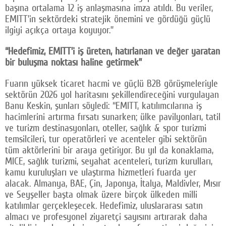
başına ortalama 12 iş anlaşmasına imza atıldı. Bu veriler,
EMITT’in sektördeki stratejik önemini ve gördüğü güçlü
ilgiyi açıkça ortaya koyuyor.”
“Hedefimiz, EMITT’i iş üreten, hatırlanan ve değer yaratan
bir buluşma noktası haline getirmek”
Fuarın yüksek ticaret hacmi ve güçlü B2B görüşmeleriyle
sektörün 2026 yol haritasını şekillendireceğini vurgulayan
Banu Keskin, şunları söyledi: “EMITT, katılımcılarına iş
hacimlerini artırma fırsatı sunarken; ülke pavilyonları, tatil
ve turizm destinasyonları, oteller, sağlık & spor turizmi
temsilcileri, tur operatörleri ve acenteler gibi sektörün
tüm aktörlerini bir araya getiriyor. Bu yıl da konaklama,
MICE, sağlık turizmi, seyahat acenteleri, turizm kurulları,
kamu kuruluşları ve ulaştırma hizmetleri fuarda yer
alacak. Almanya, BAE, Çin, Japonya, İtalya, Maldivler, Mısır
ve Seyşeller başta olmak üzere birçok ülkeden milli
katılımlar gerçekleşecek. Hedefimiz, uluslararası satın
almacı ve profesyonel ziyaretçi sayısını artırarak daha