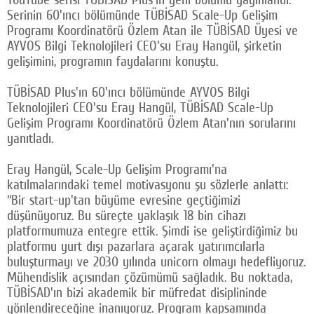
Serinin 60'ıncı bölümünde TÜBİSAD Scale-Up Gelişim
Facebook
Programı Koordinatörü Özlem Atan ile TÜBİSAD Üyesi ve
AYVOS Bilgi Teknolojileri CEO'su Eray Hangül, şirketin
Twitter
gelişimini, programın faydalarını konuştu.
Google Plus
TÜBİSAD Plus'ın 60'ıncı bölümünde AYVOS Bilgi
© 2026 TÜM HAKLARI SAKLIDIR
Teknolojileri CEO'su Eray Hangül, TÜBİSAD Scale-Up
Gelişim Programı Koordinatörü Özlem Atan'nın sorularını
yanıtladı.
Eray Hangül, Scale-Up Gelişim Programı'na
katılmalarındaki temel motivasyonu şu sözlerle anlattı:
“Bir start-up'tan büyüme evresine geçtiğimizi
düşünüyoruz. Bu süreçte yaklaşık 18 bin cihazı
platformumuza entegre ettik. Şimdi ise geliştirdiğimiz bu
platformu yurt dışı pazarlara açarak yatırımcılarla
buluşturmayı ve 2030 yılında unicorn olmayı hedefliyoruz.
Mühendislik açısından çözümümü sağladık. Bu noktada,
TÜBİSAD'ın bizi akademik bir müfredat disiplininde
yönlendireceğine inanıyoruz. Program kapsamında