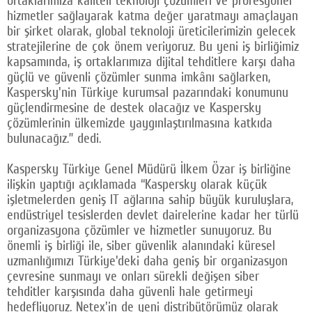
ortaklarımıza kaliteli teknoloji çözümleri ve profesyonel
hizmetler sağlayarak katma değer yaratmayı amaçlayan
bir şirket olarak, global teknoloji üreticilerimizin gelecek
stratejilerine de çok önem veriyoruz. Bu yeni iş birliğimiz
kapsamında, iş ortaklarımıza dijital tehditlere karşı daha
güçlü ve güvenli çözümler sunma imkânı sağlarken,
Kaspersky'nin Türkiye kurumsal pazarındaki konumunu
güçlendirmesine de destek olacağız ve Kaspersky
çözümlerinin ülkemizde yaygınlaştırılmasına katkıda
bulunacağız.” dedi.
Kaspersky Türkiye Genel Müdürü İlkem Özar iş birliğine
ilişkin yaptığı açıklamada “Kaspersky olarak küçük
işletmelerden geniş IT ağlarına sahip büyük kuruluşlara,
endüstriyel tesislerden devlet dairelerine kadar her türlü
organizasyona çözümler ve hizmetler sunuyoruz. Bu
önemli iş birliği ile, siber güvenlik alanındaki küresel
uzmanlığımızı Türkiye'deki daha geniş bir organizasyon
çevresine sunmayı ve onları sürekli değişen siber
tehditler karşısında daha güvenli hale getirmeyi
hedefliyoruz. Netex'in de yeni distribütörümüz olarak