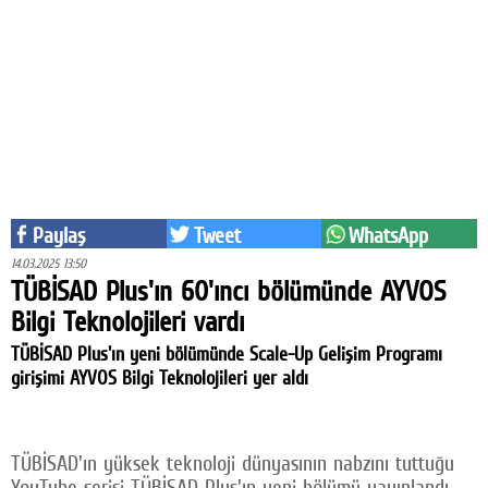
Eğitim
Medya
Politika
Dünya
Bilim
Paylaş
Tweet
WhatsApp
Kültür-sanat
14.03.2025 13:50
TÜBİSAD Plus'ın 60'ıncı bölümünde AYVOS
Sağlık
Bilgi Teknolojileri vardı
Yazarlar
TÜBİSAD Plus'ın yeni bölümünde Scale-Up Gelişim Programı
girişimi AYVOS Bilgi Teknolojileri yer aldı
Künye
İletişim
TÜBİSAD'ın yüksek teknoloji dünyasının nabzını tuttuğu
A24 SOSYAL MEDYA
YouTube serisi TÜBİSAD Plus'ın yeni bölümü yayınlandı.