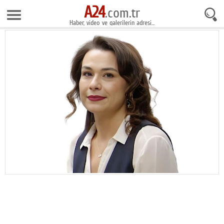
A24
9 Ağustos 2026 14:59:53
.com.tr
Haber, video ve galerilerin adresi...
Anasayfa
Foto Galeri
Gazeteler
Video Galeri
Gündem
Ekonomi
Yaşam
Magazin
Teknoloji
Spor