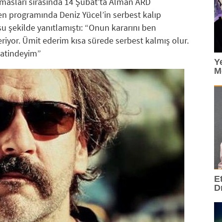
masları sırasında 14 Şubat’ta Alman ARD
n programında Deniz Yücel’in serbest kalıp
 şekilde yanıtlamıştı: “Onun kararını ben
iyor. Ümit ederim kısa sürede serbest kalmış olur.
aatindeyim”
Y
M
E
D