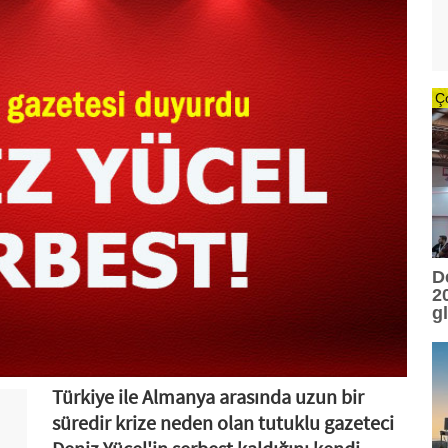
Ç
D
20
g
Türkiye ile Almanya arasında uzun bir
süredir krize neden olan tutuklu gazeteci