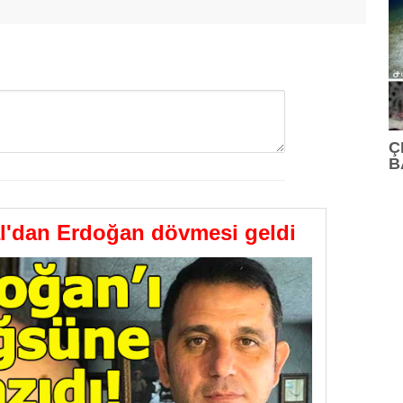
Ç
B
GÖNDER
l'dan Erdoğan dövmesi geldi