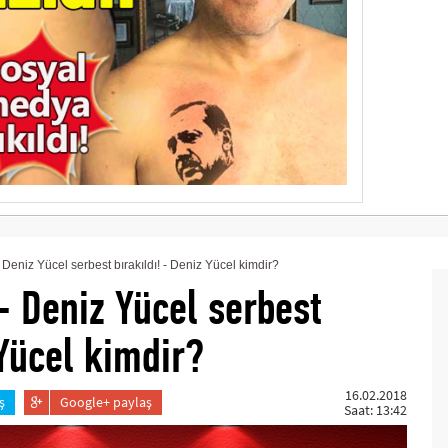
Deniz Yücel serbest bırakıldı! - Deniz Yücel kimdir?
- Deniz Yücel serbest
 Yücel kimdir?
16.02.2018
ş
Google+ paylaş
Saat: 13:42