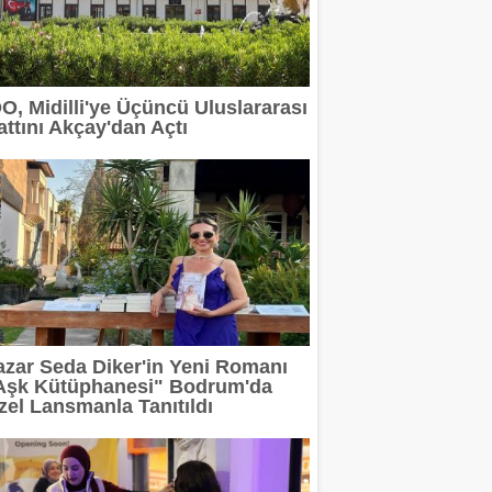
 devam ediyor
erit Info Showroom'da buluştu
DO, Midilli'ye Üçüncü Uluslararası
attını Akçay'dan Açtı
 tasarımın geleceğini anlatacak
2 milyar TL'ye taşıdı
rı Arasında
azar Seda Diker'in Yeni Romanı
Aşk Kütüphanesi" Bodrum'da
zel Lansmanla Tanıtıldı