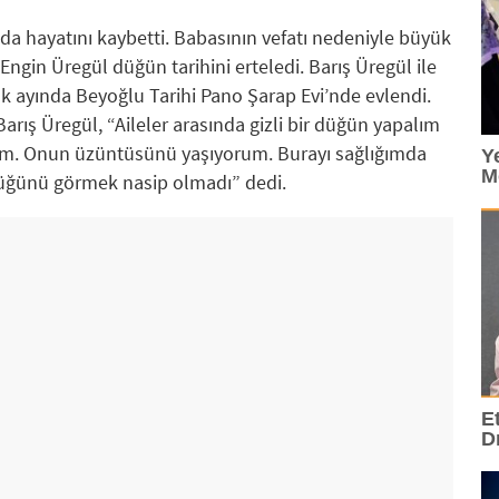
nda hayatını kaybetti. Babasının vefatı nedeniyle büyük
 Engin Üregül düğün tarihini erteledi. Barış Üregül ile
cak ayında Beyoğlu Tarihi Pano Şarap Evi’nde evlendi.
ış Üregül, “Aileler arasında gizli bir düğün yapalım
im. Onun üzüntüsünü yaşıyorum. Burayı sağlığımda
Y
M
Düğünü görmek nasip olmadı” dedi.
E
D