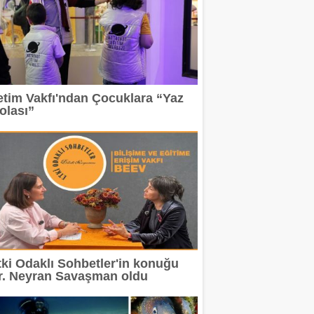
etim Vakfı'ndan Çocuklara “Yaz
olası”
tki Odaklı Sohbetler'in konuğu
r. Neyran Savaşman oldu