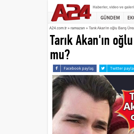
Haberler
, video ve galeri
GÜNDEM
EK
A24.com.tr
»
ramazan
» Tarık Akan'ın oğlu Barış Ür
Tarık Akan'ın oğlu
mu?
Facebook paylaş
Twitter payla