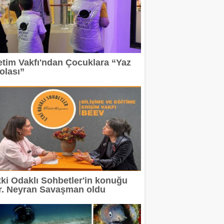
etim Vakfı'ndan Çocuklara “Yaz
olası”
tki Odaklı Sohbetler'in konuğu
r. Neyran Savaşman oldu