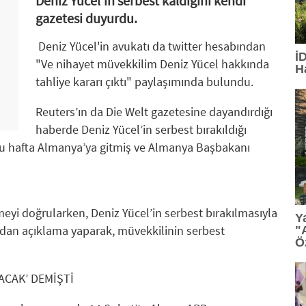
Deniz Yücel'in serbest kaldığını kendi
gazetesi duyurdu.
Deniz Yücel'in avukatı da twitter hesabından
İ
"Ve nihayet müvekkilim Deniz Yücel hakkında
H
tahliye kararı çıktı" paylaşımında bulundu.
Reuters’ın da Die Welt gazetesine dayandırdığı
haberde Deniz Yücel’in serbest bırakıldığı
, bu hafta Almanya’ya gitmiş ve Almanya Başbakanı
meyi doğrularken, Deniz Yücel’in serbest bırakılmasıyla
Y
yadan açıklama yaparak, müvekkilinin serbest
"
Ö
ACAK’ DEMİŞTİ