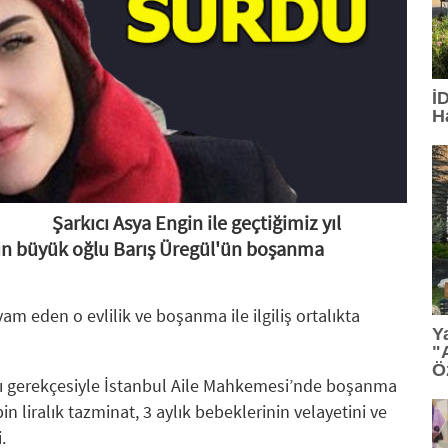
15:13
: TGC 2026 Sedat Simavi Ödülleri'ne başvurular
13:36
: Tasarım, teknoloji ve profesyonel etkileşim Geb
İ
H
13:27
: TİBET MAKİNA'YA AS9100 ONAYI
12:23
: Ünlü tasarımcı Ross Lovegrove, FDI İstanbul'da
12:07
: Saç bakımında kişiselleşme dönemi
Şarkıcı Asya Engin ile geçtiğimiz yıl
'ın büyük oğlu Barış Üregül'ün boşanma
11:34
: PASHA Bank aktiflerini yüzde 16,1 büyüterek 17,
11:33
: VARTA, Merrell İstanbul Ultra'nın Ana Sponsorla
evam eden o evlilik ve boşanma ile ilgiliş ortalıkta
Y
"
Ö
dığı gerekçesiyle İstanbul Aile Mahkemesi’nde boşanma
n liralık tazminat, 3 aylık bebeklerinin velayetini ve
.