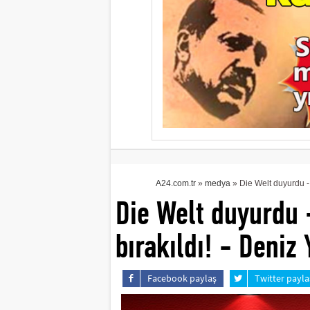
A24.com.tr
»
medya
» Die Welt duyurdu - 
Die Welt duyurdu 
bırakıldı! - Deniz
Facebook paylaş
Twitter payla