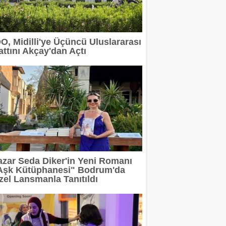
DO, Midilli'ye Üçüncü Uluslararası
attını Akçay'dan Açtı
azar Seda Diker'in Yeni Romanı
Aşk Kütüphanesi" Bodrum'da
zel Lansmanla Tanıtıldı