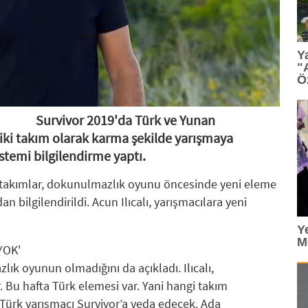
15:13
: TGC 2026 Sedat Simavi Ödülleri'ne başvurular
Y
13:36
: Tasarım, teknoloji ve profesyonel etkileşim Geb
"
Ö
13:27
: TİBET MAKİNA'YA AS9100 ONAYI
12:23
: Ünlü tasarımcı Ross Lovegrove, FDI İstanbul'da
Survivor 2019'da Türk ve Yunan
 iki takım olarak karma şekilde yarışmaya
12:07
: Saç bakımında kişiselleşme dönemi
istemi bilgilendirme yaptı.
11:34
: PASHA Bank aktiflerini yüzde 16,1 büyüterek 17,
i takımlar, dokunulmazlık oyunu öncesinde yeni eleme
11:33
: VARTA, Merrell İstanbul Ultra'nın Ana Sponsorla
an bilgilendirildi. Acun Ilıcalı, yarışmacılara yeni
Y
M
YOK'
zlık oyunun olmadığını da açıkladı. Ilıcalı,
. Bu hafta Türk elemesi var. Yani hangi takım
Türk yarışmacı Survivor’a veda edecek. Ada