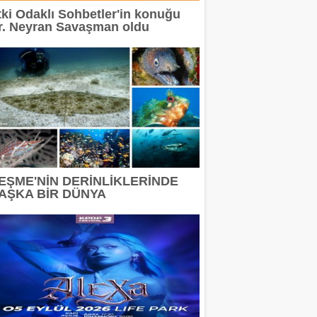
tki Odaklı Sohbetler'in konuğu
r. Neyran Savaşman oldu
EŞME'NİN DERİNLİKLERİNDE
AŞKA BİR DÜNYA