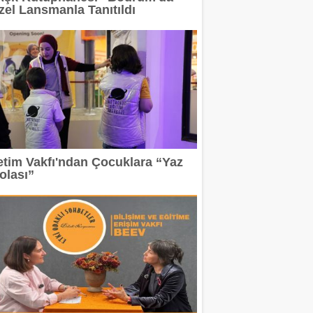
zel Lansmanla Tanıtıldı
etim Vakfı'ndan Çocuklara “Yaz
olası”