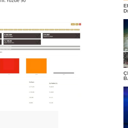
nı: Yüzde 90
E
D
Ç
B