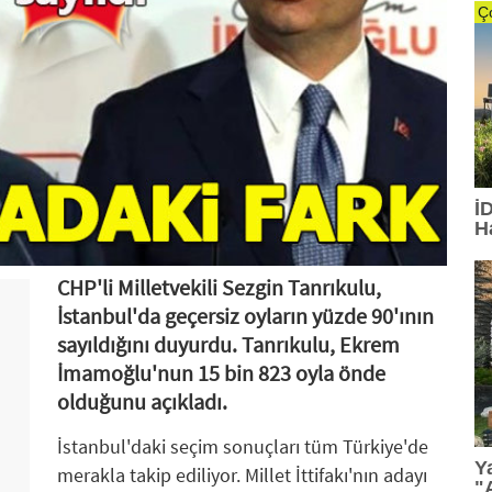
Ç
İ
H
CHP'li Milletvekili Sezgin Tanrıkulu,
İstanbul'da geçersiz oyların yüzde 90'ının
sayıldığını duyurdu. Tanrıkulu, Ekrem
İmamoğlu'nun 15 bin 823 oyla önde
olduğunu açıkladı.
İstanbul'daki seçim sonuçları tüm Türkiye'de
Y
merakla takip ediliyor. Millet İttifakı'nın adayı
"