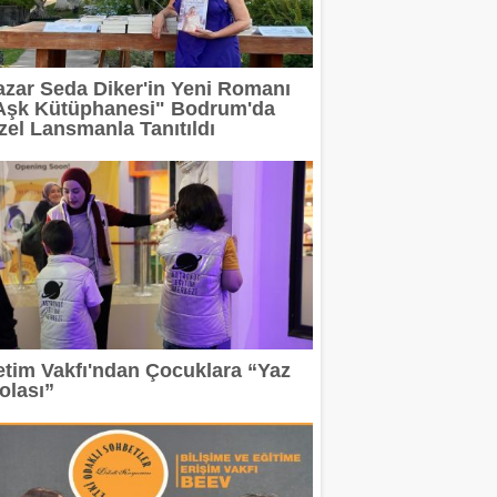
 devam ediyor
azar Seda Diker'in Yeni Romanı
erit Info Showroom'da buluştu
Aşk Kütüphanesi" Bodrum'da
zel Lansmanla Tanıtıldı
 tasarımın geleceğini anlatacak
2 milyar TL'ye taşıdı
rı Arasında
etim Vakfı'ndan Çocuklara “Yaz
olası”