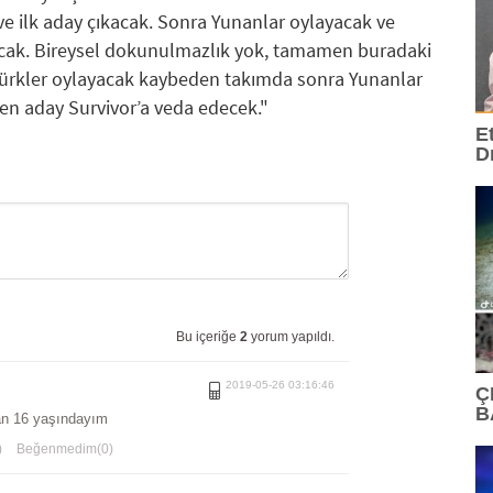
e ilk aday çıkacak. Sonra Yunanlar oylayacak ve
acak. Bireysel dokunulmazlık yok, tamamen buradaki
Türkler oylayacak kaybeden takımda sonra Yunanlar
en aday Survivor’a veda edecek."
E
D
Bu içeriğe
2
yorum yapıldı.
GÖNDER
2019-05-26 03:16:46
Ç
B
an 16 yaşındayım
)
Beğenmedim(0)