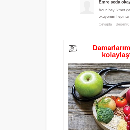
Emre seda okay 
Acun bey ikmet ge
okuyorum hepinizi
Cevapla
Beğen(0
Damarlarımız
kolaylaş