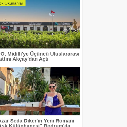
ok Okunanlar
DO, Midilli'ye Üçüncü Uluslararası
attını Akçay'dan Açtı
azar Seda Diker'in Yeni Romanı
Aşk Kütüphanesi" Bodrum'da