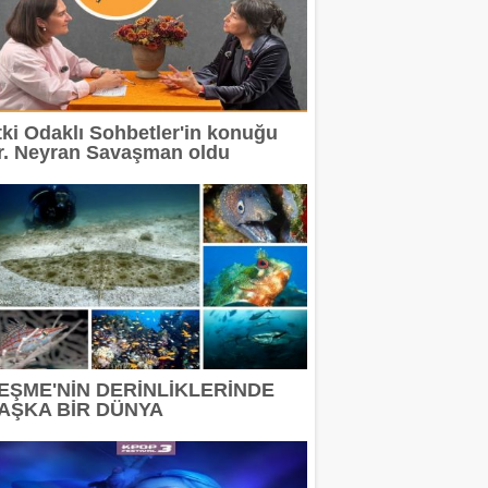
tki Odaklı Sohbetler'in konuğu
r. Neyran Savaşman oldu
EŞME'NİN DERİNLİKLERİNDE
AŞKA BİR DÜNYA