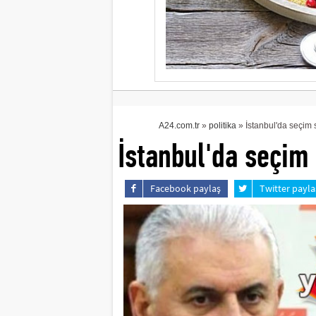
A24.com.tr
»
politika
» İstanbul'da seçim 
İstanbul'da seçim
Facebook paylaş
Twitter payla