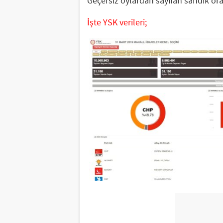
Geçersiz oylardan sayılan sandık ora
İşte YSK verileri;