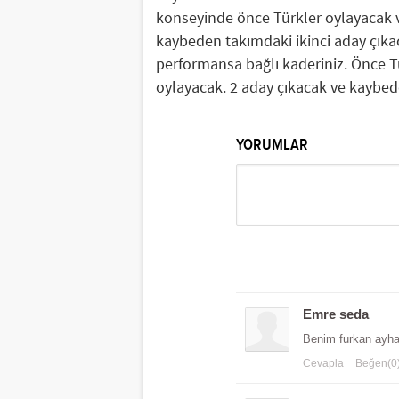
konseyinde önce Türkler oylayacak v
kaybeden takımdaki ikinci aday çık
performansa bağlı kaderiniz. Önce 
oylayacak. 2 aday çıkacak ve kaybed
YORUMLAR
Emre seda
Benim furkan ayh
Cevapla
Beğen(0