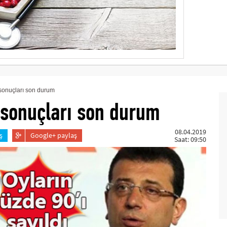
sonuçları son durum
 sonuçları son durum
08.04.2019
ş
Google+ paylaş
Saat: 09:50