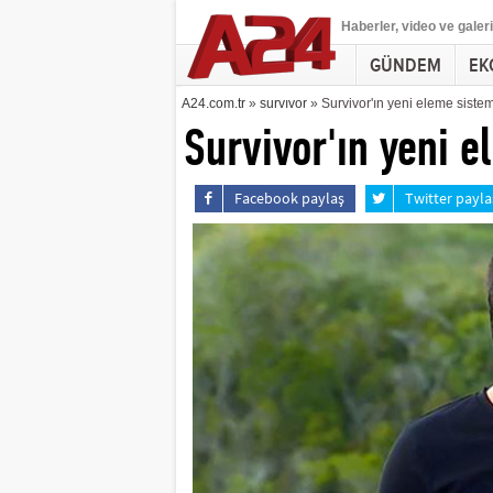
Haberler
, video ve galeri
GÜNDEM
EK
A24.com.tr
»
survıvor
» Survivor'ın yeni eleme sistem
Survivor'ın yeni e
Facebook paylaş
Twitter payla