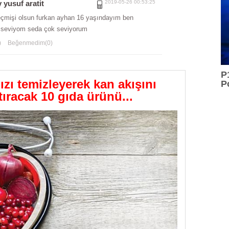
yusuf aratit
2019-05-26 00:53:25
çmişi olsun furkan ayhan 16 yaşındayım ben
 seviyom seda çok seviyorum
)
Beğenmedim(0)
P
ı temizleyerek kan akışını
P
tıracak 10 gıda ürünü...