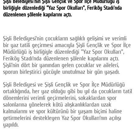
Şişli Belediyesi’nin Şişli Gençlik ve Spor İlçe Müdürlüğü iş
Facebook
birliğiyle düzenlediği "Yaz Spor Okulları", Feriköy Stadı’nda
düzenlenen şölenle kapılarını açtı.
Twitter
Google Plus
Şişli Belediyesi’nin çocukların sağlıklı gelişimi ve verimli
bir yaz tatili geçirmesi amacıyla Şişli Gençlik ve Spor İlçe
© 2026 TÜM HAKLARI SAKLIDIR
Müdürlüğü iş birliğiyle düzenlediği "Yaz Spor Okulları",
Feriköy Stadı’nda düzenlenen şölenle kapılarını açtı.
Şişli’nin dört bir yanından gelen çocuklar ve aileleri,
sporun birleştirici gücüyle unutulmaz bir gün yaşadı.
Şişli Belediyesi ve Şişli Gençlik ve Spor İlçe Müdürlüğü
ortaklığında, her yaz olduğu gibi bu yıl da çocukların tatil
dönemlerini verimli geçirmelerini, sokaklardan spor
salonlarına yönelerek kötü alışkanlıklardan uzak
kalmalarını ve spor kültürünü bir yaşam biçimi haline
getirmelerini destekleyen Yaz Spor Okulları’nın açılışı
yapıldı.