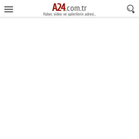
A24
7 Ağustos 2026 3:19:21
.com.tr
Haber, video ve galerilerin adresi...
Anasayfa
Foto Galeri
Gazeteler
Video Galeri
Gündem
Ekonomi
Yaşam
Magazin
Teknoloji
Spor