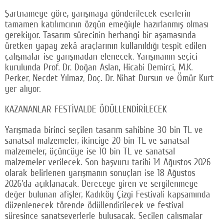
Şartnameye göre, yarışmaya gönderilecek eserlerin
tamamen katılımcının özgün emeğiyle hazırlanmış olması
gerekiyor. Tasarım sürecinin herhangi bir aşamasında
üretken yapay zekâ araçlarının kullanıldığı tespit edilen
çalışmalar ise yarışmadan elenecek. Yarışmanın seçici
kurulunda Prof. Dr. Doğan Aslan, Hicabi Demirci, M.K.
Perker, Necdet Yılmaz, Doç. Dr. Nihat Dursun ve Ömür Kurt
yer alıyor.
KAZANANLAR FESTİVALDE ÖDÜLLENDİRİLECEK
Yarışmada birinci seçilen tasarım sahibine 30 bin TL ve
sanatsal malzemeler, ikinciye 20 bin TL ve sanatsal
malzemeler, üçüncüye ise 10 bin TL ve sanatsal
malzemeler verilecek. Son başvuru tarihi 14 Ağustos 2026
olarak belirlenen yarışmanın sonuçları ise 18 Ağustos
2026'da açıklanacak. Dereceye giren ve sergilenmeye
değer bulunan afişler, Kadıköy Çizgi Festivali kapsamında
düzenlenecek törende ödüllendirilecek ve festival
süresince sanatseverlerle buluşacak. Seçilen çalışmalar