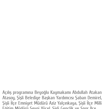
Açılış programına Beyoğlu Kaymakamı Abdullah Atakan
Atasoy, Şişli Belediye Başkan Yardımcısı Şaban Demirel,
Şişli İlçe Emniyet Müdürü Aziz Yalçınkaya, Şişli İlçe Milli
Eğitim Müdürü Sevgi Yücel, Şişli Gençlik ve Spor İlçe