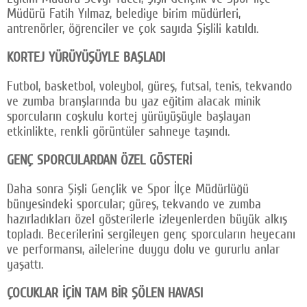
Müdürü Fatih Yılmaz, belediye birim müdürleri,
antrenörler, öğrenciler ve çok sayıda Şişlili katıldı.
KORTEJ YÜRÜYÜŞÜYLE BAŞLADI
Futbol, basketbol, voleybol, güreş, futsal, tenis, tekvando
ve zumba branşlarında bu yaz eğitim alacak minik
sporcuların coşkulu kortej yürüyüşüyle başlayan
etkinlikte, renkli görüntüler sahneye taşındı.
GENÇ SPORCULARDAN ÖZEL GÖSTERİ
Daha sonra Şişli Gençlik ve Spor İlçe Müdürlüğü
bünyesindeki sporcular; güreş, tekvando ve zumba
hazırladıkları özel gösterilerle izleyenlerden büyük alkış
topladı. Becerilerini sergileyen genç sporcuların heyecanı
ve performansı, ailelerine duygu dolu ve gururlu anlar
yaşattı.
ÇOCUKLAR İÇİN TAM BİR ŞÖLEN HAVASI