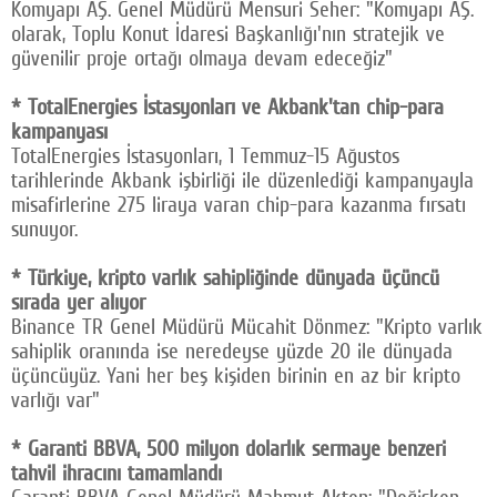
Komyapı AŞ. Genel Müdürü Mensuri Seher: "Komyapı AŞ.
olarak, Toplu Konut İdaresi Başkanlığı'nın stratejik ve
güvenilir proje ortağı olmaya devam edeceğiz"
* TotalEnergies İstasyonları ve Akbank'tan chip-para
kampanyası
TotalEnergies İstasyonları, 1 Temmuz-15 Ağustos
tarihlerinde Akbank işbirliği ile düzenlediği kampanyayla
misafirlerine 275 liraya varan chip-para kazanma fırsatı
sunuyor.
* Türkiye, kripto varlık sahipliğinde dünyada üçüncü
sırada yer alıyor
Binance TR Genel Müdürü Mücahit Dönmez: "Kripto varlık
sahiplik oranında ise neredeyse yüzde 20 ile dünyada
üçüncüyüz. Yani her beş kişiden birinin en az bir kripto
varlığı var"
* Garanti BBVA, 500 milyon dolarlık sermaye benzeri
tahvil ihracını tamamlandı