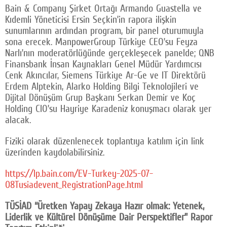
Bain & Company Şirket Ortağı Armando Guastella ve
Kıdemli Yöneticisi Ersin Seçkin’in rapora ilişkin
sunumlarının ardından program, bir panel oturumuyla
sona erecek. ManpowerGroup Türkiye CEO’su Feyza
Narlı’nın moderatörlüğünde gerçekleşecek panelde; QNB
Finansbank İnsan Kaynakları Genel Müdür Yardımcısı
Cenk Akıncılar, Siemens Türkiye Ar-Ge ve IT Direktörü
Erdem Alptekin, Alarko Holding Bilgi Teknolojileri ve
Dijital Dönüşüm Grup Başkanı Serkan Demir ve Koç
Holding CIO’su Hayriye Karadeniz konuşmacı olarak yer
alacak.
Fiziki olarak düzenlenecek toplantıya katılım için link
üzerinden kaydolabilirsiniz.
https://lp.bain.com/EV-Turkey-2025-07-
08Tusiadevent_RegistrationPage.html
TÜSİAD “Üretken Yapay Zekaya Hazır olmak: Yetenek,
Liderlik ve Kültürel Dönüşüme Dair Perspektifler” Rapor