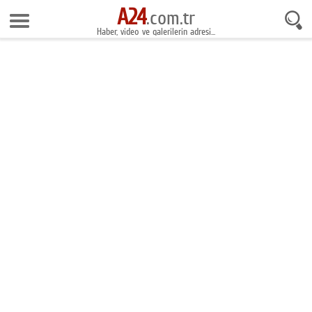
A24
7 Ağustos 2026 16:59:03
.com.tr
Haber, video ve galerilerin adresi...
Anasayfa
Foto Galeri
Gazeteler
Video Galeri
Gündem
Ekonomi
Yaşam
Magazin
Teknoloji
Spor