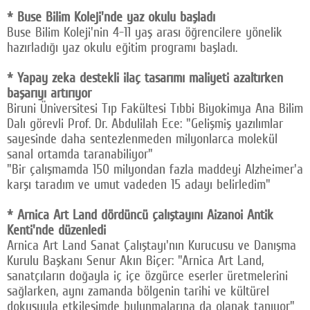
* Buse Bilim Koleji'nde yaz okulu başladı
Facebook
Buse Bilim Koleji'nin 4-11 yaş arası öğrencilere yönelik
Twitter
hazırladığı yaz okulu eğitim programı başladı.
Google Plus
* Yapay zeka destekli ilaç tasarımı maliyeti azaltırken
başarıyı artırıyor
© 2026 TÜM HAKLARI SAKLIDIR
Biruni Üniversitesi Tıp Fakültesi Tıbbi Biyokimya Ana Bilim
Dalı görevli Prof. Dr. Abdulilah Ece: "Gelişmiş yazılımlar
sayesinde daha sentezlenmeden milyonlarca molekül
sanal ortamda taranabiliyor"
"Bir çalışmamda 150 milyondan fazla maddeyi Alzheimer'a
karşı taradım ve umut vadeden 15 adayı belirledim"
* Arnica Art Land dördüncü çalıştayını Aizanoi Antik
Kenti'nde düzenledi
Arnica Art Land Sanat Çalıştayı'nın Kurucusu ve Danışma
Kurulu Başkanı Senur Akın Biçer: "Arnica Art Land,
sanatçıların doğayla iç içe özgürce eserler üretmelerini
sağlarken, aynı zamanda bölgenin tarihi ve kültürel
dokusuyla etkileşimde bulunmalarına da olanak tanıyor"