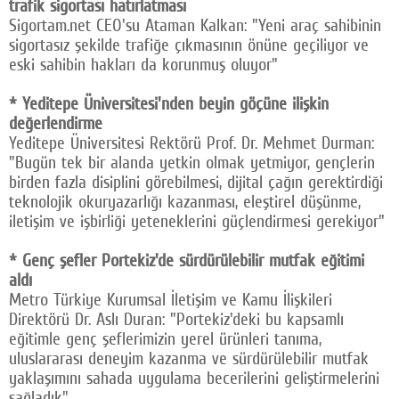
trafik sigortası hatırlatması
Sigortam.net CEO'su Ataman Kalkan: "Yeni araç sahibinin
sigortasız şekilde trafiğe çıkmasının önüne geçiliyor ve
eski sahibin hakları da korunmuş oluyor"
* Yeditepe Üniversitesi'nden beyin göçüne ilişkin
değerlendirme
Yeditepe Üniversitesi Rektörü Prof. Dr. Mehmet Durman:
"Bugün tek bir alanda yetkin olmak yetmiyor, gençlerin
birden fazla disiplini görebilmesi, dijital çağın gerektirdiği
teknolojik okuryazarlığı kazanması, eleştirel düşünme,
iletişim ve işbirliği yeteneklerini güçlendirmesi gerekiyor"
* Genç şefler Portekiz'de sürdürülebilir mutfak eğitimi
aldı
Metro Türkiye Kurumsal İletişim ve Kamu İlişkileri
Direktörü Dr. Aslı Duran: "Portekiz'deki bu kapsamlı
eğitimle genç şeflerimizin yerel ürünleri tanıma,
uluslararası deneyim kazanma ve sürdürülebilir mutfak
yaklaşımını sahada uygulama becerilerini geliştirmelerini
sağladık"