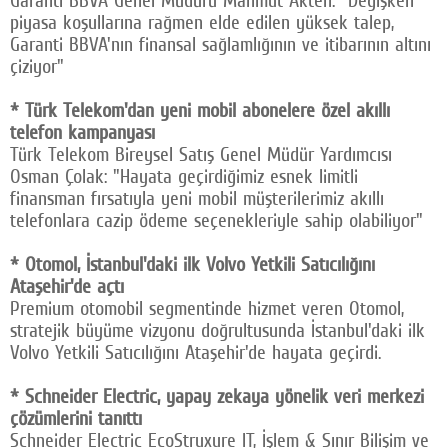
Garanti BBVA Genel Müdürü Mahmut Akten: "Değişken
piyasa koşullarına rağmen elde edilen yüksek talep,
Garanti BBVA'nın finansal sağlamlığının ve itibarının altını
çiziyor"
* Türk Telekom'dan yeni mobil abonelere özel akıllı
telefon kampanyası
Türk Telekom Bireysel Satış Genel Müdür Yardımcısı
Osman Çolak: "Hayata geçirdiğimiz esnek limitli
finansman fırsatıyla yeni mobil müşterilerimiz akıllı
telefonlara cazip ödeme seçenekleriyle sahip olabiliyor"
* Otomol, İstanbul'daki ilk Volvo Yetkili Satıcılığını
Ataşehir'de açtı
Premium otomobil segmentinde hizmet veren Otomol,
stratejik büyüme vizyonu doğrultusunda İstanbul'daki ilk
Volvo Yetkili Satıcılığını Ataşehir'de hayata geçirdi.
* Schneider Electric, yapay zekaya yönelik veri merkezi
çözümlerini tanıttı
Schneider Electric EcoStruxure IT, İşlem & Sınır Bilişim ve