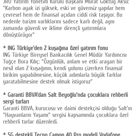
JRO Yatırım Yönetim Kurulu Başkanı Murat Göktuğ Aksu:
"Karbon ayak izi yüksek, eski ve güvensiz yapılar hem
çevresel hem de finansal açıdan ciddi risk taşıyor. Bu
nedenle turizm varlıklarını sadece karlı değil, aynı
zamanda güvenli ve iklime dirençli yatırımlara
dönüştürüyor"
* ING Türkiye'den Z kuşağına özel yatırım fonu
ING Türkiye Bireysel Bankacılık Genel Müdür Yardımcısı
Tuğçe Bora Kılıç: "Özgünlük, anlam ve etki arayan bir
nesil olan Z kuşağının, kendi yolunu çizerken finansal
birikim yapabilmesine, küçük adımlarla büyük farklar
yaratabilmesine destek olmak istiyoruz"
* Garanti BBVA'dan Salt Beyoğlu'nda çocuklara rehberli
sergi turları
Garanti BBVA, kurucusu ve daimi destekçisi olduğu Salt'ın
"Hayvanların Yaşamı" sergisi kapsamında çocuklara özel
rehberli turlar düzenledi.
* 5G destekli Tecno Camon 40 Pro modeli Vodafone