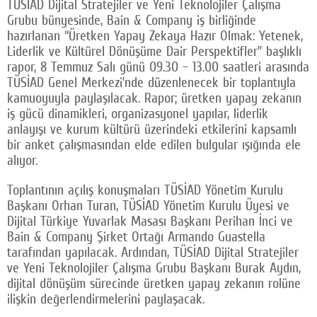
TÜSİAD Dijital Stratejiler ve Yeni Teknolojiler Çalışma
Grubu bünyesinde, Bain & Company iş birliğinde
hazırlanan “Üretken Yapay Zekaya Hazır Olmak: Yetenek,
Liderlik ve Kültürel Dönüşüme Dair Perspektifler” başlıklı
rapor, 8 Temmuz Salı günü 09.30 – 13.00 saatleri arasında
TÜSİAD Genel Merkezi’nde düzenlenecek bir toplantıyla
kamuoyuyla paylaşılacak. Rapor; üretken yapay zekanın
iş gücü dinamikleri, organizasyonel yapılar, liderlik
anlayışı ve kurum kültürü üzerindeki etkilerini kapsamlı
bir anket çalışmasından elde edilen bulgular ışığında ele
alıyor.
Toplantının açılış konuşmaları TÜSİAD Yönetim Kurulu
Başkanı Orhan Turan, TÜSİAD Yönetim Kurulu Üyesi ve
Dijital Türkiye Yuvarlak Masası Başkanı Perihan İnci ve
Bain & Company Şirket Ortağı Armando Guastella
tarafından yapılacak. Ardından, TÜSİAD Dijital Stratejiler
ve Yeni Teknolojiler Çalışma Grubu Başkanı Burak Aydın,
dijital dönüşüm sürecinde üretken yapay zekanın rolüne
ilişkin değerlendirmelerini paylaşacak.