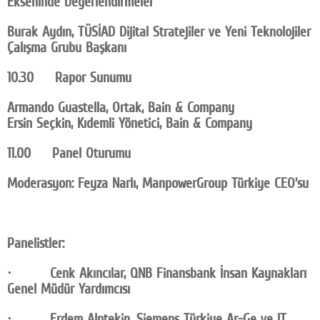
Ekseninde Değerlendirmeler
Burak Aydın, TÜSİAD Dijital Stratejiler ve Yeni Teknolojiler
Çalışma Grubu Başkanı
10.30 Rapor Sunumu
Armando Guastella, Ortak, Bain & Company
Ersin Seçkin, Kıdemli Yönetici, Bain & Company
11.00 Panel Oturumu
Moderasyon: Feyza Narlı, ManpowerGroup Türkiye CEO’su
Panelistler:
· Cenk Akıncılar, QNB Finansbank İnsan Kaynakları
Genel Müdür Yardımcısı
· Erdem Alptekin, Siemens Türkiye Ar-Ge ve IT