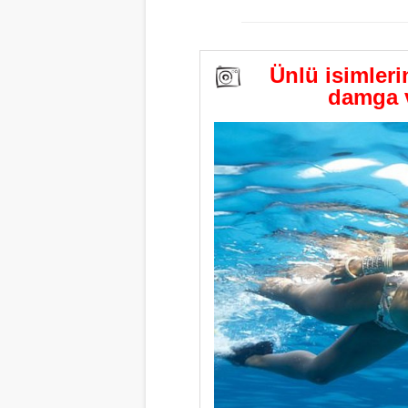
Ünlü isimleri
damga v