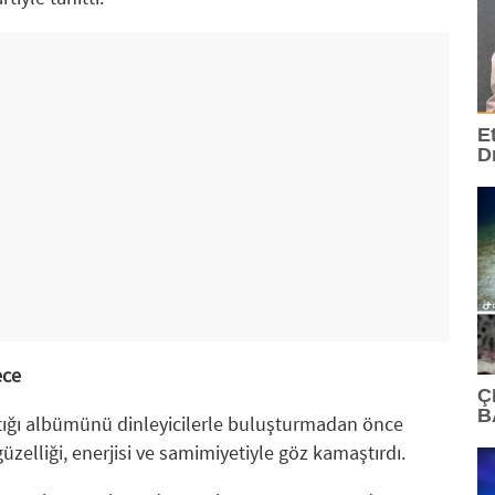
E
D
ece
Ç
B
ıştığı albümünü dinleyicilerle buluşturmadan önce
zelliği, enerjisi ve samimiyetiyle göz kamaştırdı.