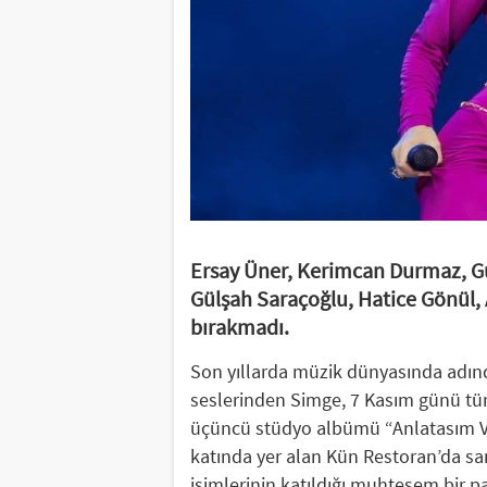
Ersay Üner, Kerimcan Durmaz, G
Gülşah Saraçoğlu, Hatice Gönül, A
bırakmadı.
Son yıllarda müzik dünyasında adın
seslerinden Simge, 7 Kasım günü tüm
üçüncü stüdyo albümü “Anlatasım Va
katında yer alan Kün Restoran’da sa
isimlerinin katıldığı muhteşem bir par