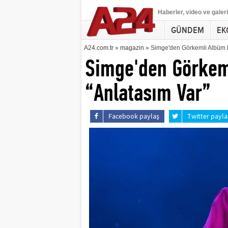
Haberler
, video ve galeri
GÜNDEM
EK
A24.com.tr
»
magazin
» Simge'den Görkemli Albüm L
Simge'den Görkem
“Anlatasım Var”
Facebook paylaş
Twitter payla