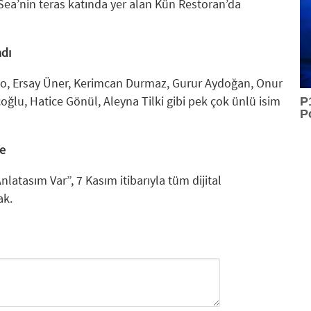
ea’nin teras katında yer alan Kün Restoran’da
adı
o, Ersay Üner, Kerimcan Durmaz, Gurur Aydoğan, Onur
ğlu, Hatice Gönül, Aleyna Tilki gibi pek çok ünlü isim
P
P
e
tasım Var”, 7 Kasım itibarıyla tüm dijital
ak.