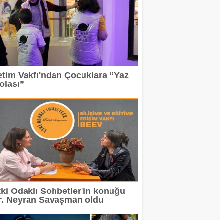
etim Vakfı'ndan Çocuklara “Yaz
olası”
tki Odaklı Sohbetler'in konuğu
r. Neyran Savaşman oldu