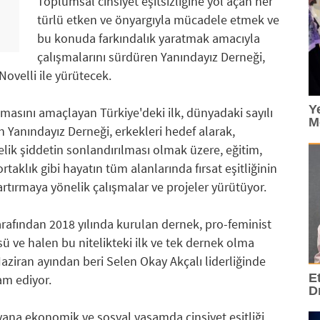
Toplumsal cinsiyet eşitsizliğine yol açan her
türlü etken ve önyargıyla mücadele etmek ve
bu konuda farkındalık yaratmak amacıyla
çalışmalarını sürdüren Yanındayız Derneği,
 Novelli ile yürütecek.
Y
nmasını amaçlayan Türkiye'deki ilk, dünyadaki sayılı
M
n Yanındayız Derneği, erkekleri hedef alarak,
elik şiddetin sonlandırılması olmak üzere, eğitim,
taklık gibi hayatın tüm alanlarında fırsat eşitliğinin
rtırmaya yönelik çalışmalar ve projeler yürütüyor.
rafından 2018 yılında kurulan dernek, pro-feminist
ü ve halen bu nitelikteki ilk ve tek dernek olma
 Haziran ayından beri Selen Okay Akçalı liderliğinde
E
am ediyor.
D
yana ekonomik ve sosyal yaşamda cinsiyet eşitliği