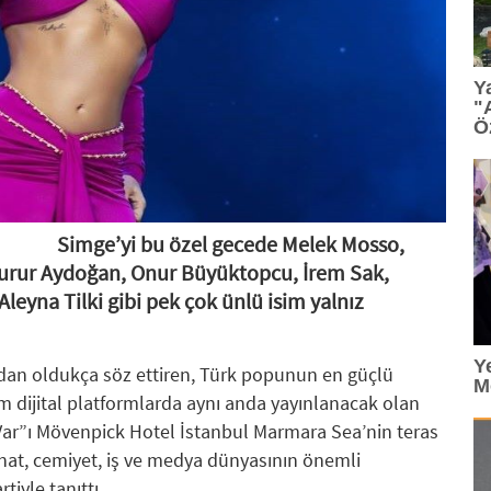
15:13
: TGC 2026 Sedat Simavi Ödülleri'ne başvurular
Y
13:36
: Tasarım, teknoloji ve profesyonel etkileşim Geb
"
Ö
13:27
: TİBET MAKİNA'YA AS9100 ONAYI
12:23
: Ünlü tasarımcı Ross Lovegrove, FDI İstanbul'da
12:07
: Saç bakımında kişiselleşme dönemi
Simge’yi bu özel gecede Melek Mosso,
urur Aydoğan, Onur Büyüktopcu, İrem Sak,
11:34
: PASHA Bank aktiflerini yüzde 16,1 büyüterek 17,
leyna Tilki gibi pek çok ünlü isim yalnız
11:33
: VARTA, Merrell İstanbul Ultra'nın Ana Sponsorla
Y
dan oldukça söz ettiren, Türk popunun en güçlü
M
 dijital platformlarda aynı anda yayınlanacak olan
r”ı Mövenpick Hotel İstanbul Marmara Sea’nin teras
nat, cemiyet, iş ve medya dünyasının önemli
tiyle tanıttı.