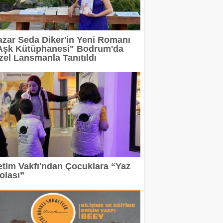
 devam ediyor
azar Seda Diker'in Yeni Romanı
erit Info Showroom'da buluştu
Aşk Kütüphanesi" Bodrum'da
zel Lansmanla Tanıtıldı
 tasarımın geleceğini anlatacak
2 milyar TL'ye taşıdı
rı Arasında
etim Vakfı'ndan Çocuklara “Yaz
olası”