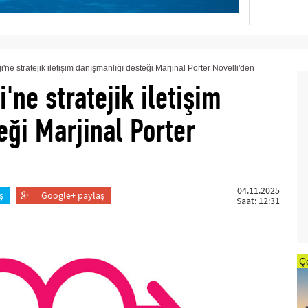
ne stratejik iletişim danışmanlığı desteği Marjinal Porter Novelli'den
'ne stratejik iletişim
eği Marjinal Porter
04.11.2025
ş
Google+ paylaş
Saat: 12:31
Ç