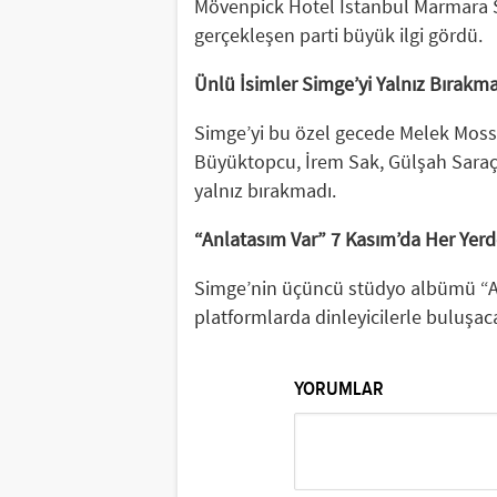
Mövenpick Hotel İstanbul Marmara S
gerçekleşen parti büyük ilgi gördü.
Ünlü İsimler Simge’yi Yalnız Bırakm
Simge’yi bu özel gecede Melek Moss
Büyüktopcu, İrem Sak, Gülşah Saraço
yalnız bırakmadı.
“Anlatasım Var” 7 Kasım’da Her Yerd
Simge’nin üçüncü stüdyo albümü “Anla
platformlarda dinleyicilerle buluşac
YORUMLAR