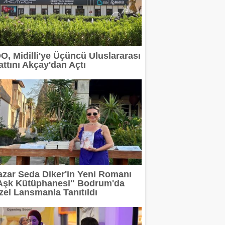
DO, Midilli'ye Üçüncü Uluslararası
attını Akçay'dan Açtı
azar Seda Diker'in Yeni Romanı
Aşk Kütüphanesi" Bodrum'da
zel Lansmanla Tanıtıldı