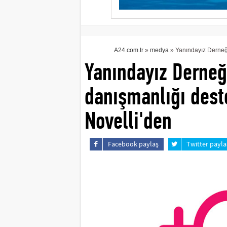
A24.com.tr
»
medya
» Yanındayız Derneği'
Yanındayız Derneği
danışmanlığı dest
Novelli'den
Facebook paylaş
Twitter payla