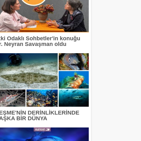
tki Odaklı Sohbetler'in konuğu
r. Neyran Savaşman oldu
EŞME'NİN DERİNLİKLERİNDE
AŞKA BİR DÜNYA