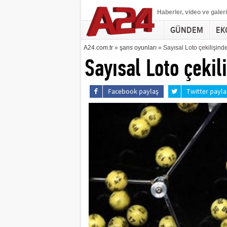
Haberler
, video ve galeri
GÜNDEM
EK
A24.com.tr
»
şans oyunları
» Sayısal Loto çekilişind
Sayısal Loto çekil
Facebook paylaş
Twitter payla