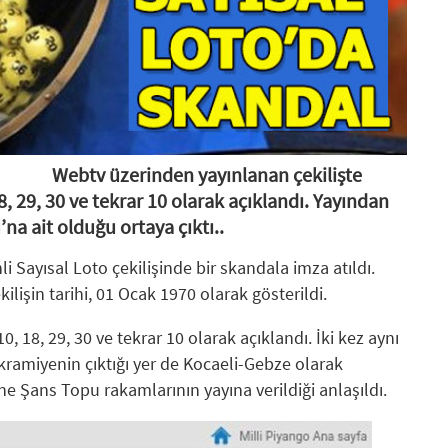
15:13
: TGC 2026 Sedat Simavi Ödülleri'ne başvurular
13:36
: Tasarım, teknoloji ve profesyonel etkileşim Geb
13:27
: TİBET MAKİNA'YA AS9100 ONAYI
12:23
: Ünlü tasarımcı Ross Lovegrove, FDI İstanbul'da
Webtv üzerinden yayınlanan çekilişte
8, 29, 30 ve tekrar 10 olarak açıklandı. Yayından
12:07
: Saç bakımında kişiselleşme dönemi
na ait olduğu ortaya çıktı..
11:34
: PASHA Bank aktiflerini yüzde 16,1 büyüterek 17,
i Sayısal Loto çekilişinde bir skandala imza atıldı.
11:33
: VARTA, Merrell İstanbul Ultra'nın Ana Sponsorla
lişin tarihi, 01 Ocak 1970 olarak gösterildi.
 18, 29, 30 ve tekrar 10 olarak açıklandı. İki kez aynı
kramiyenin çıktığı yer de Kocaeli-Gebze olarak
ine Şans Topu rakamlarının yayına verildiği anlaşıldı.