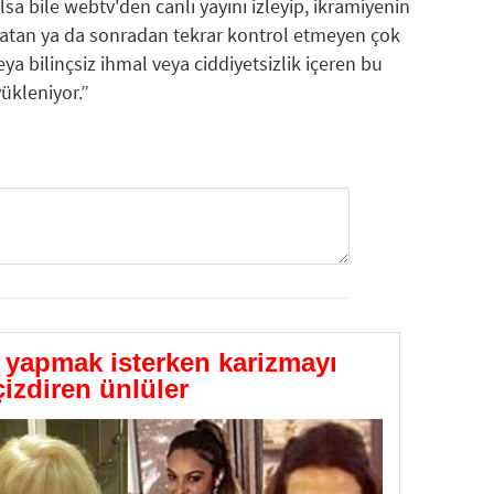
olsa bile webtv'den canlı yayını izleyip, ikramiyenin
i atan ya da sonradan tekrar kontrol etmeyen çok
eya bilinçsiz ihmal veya ciddiyetsizlik içeren bu
ükleniyor.”
GÖNDER
apmak isterken karizmayı
çizdiren ünlüler