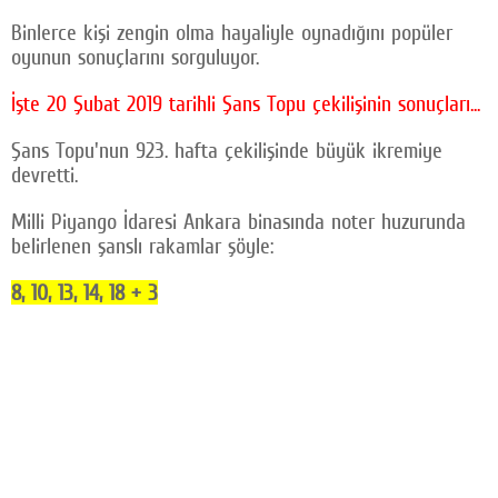
Facebook
Binlerce kişi zengin olma hayaliyle oynadığını popüler
oyunun sonuçlarını sorguluyor.
Twitter
İşte 20 Şubat 2019 tarihli Şans Topu çekilişinin sonuçları...
Google Plus
Şans Topu'nun 923. hafta çekilişinde büyük ikremiye
© 2026 TÜM HAKLARI SAKLIDIR
devretti.
Milli Piyango İdaresi Ankara binasında noter huzurunda
belirlenen şanslı rakamlar şöyle:
8, 10, 13, 14, 18 + 3