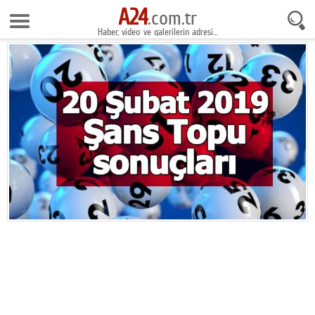
A24
9 Ağustos 2026 7:27:07
.com.tr
Haber, video ve galerilerin adresi...
Anasayfa
Foto Galeri
Gazeteler
Video Galeri
Gündem
Ekonomi
Yaşam
Magazin
Teknoloji
Spor