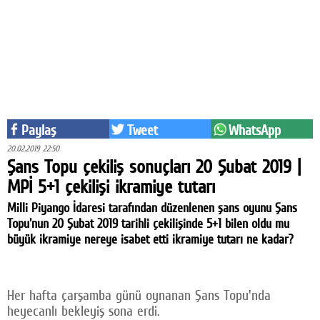
Eğitim
Medya
Politika
Dünya
Paylaş
Tweet
WhatsApp
Bilim
20.02.2019 22:50
Şans Topu çekiliş sonuçları 20 Şubat 2019 |
Kültür-sanat
MPİ 5+1 çekilişi ikramiye tutarı
Sağlık
Milli Piyango İdaresi tarafından düzenlenen şans oyunu Şans
Topu'nun 20 Şubat 2019 tarihli çekilişinde 5+1 bilen oldu mu
Yazarlar
büyük ikramiye nereye isabet etti ikramiye tutarı ne kadar?
Künye
İletişim
Her hafta çarşamba günü oynanan Şans Topu'nda
heyecanlı bekleyiş sona erdi.
A24 SOSYAL MEDYA