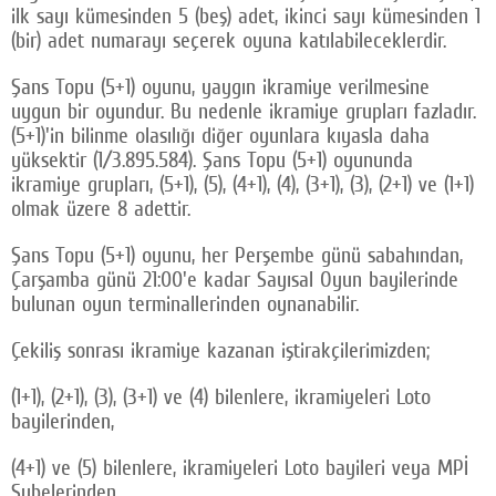
ilk sayı kümesinden 5 (beş) adet, ikinci sayı kümesinden 1
(bir) adet numarayı seçerek oyuna katılabileceklerdir.
Şans Topu (5+1) oyunu, yaygın ikramiye verilmesine
uygun bir oyundur. Bu nedenle ikramiye grupları fazladır.
(5+1)'in bilinme olasılığı diğer oyunlara kıyasla daha
yüksektir (1/3.895.584). Şans Topu (5+1) oyununda
ikramiye grupları, (5+1), (5), (4+1), (4), (3+1), (3), (2+1) ve (1+1)
olmak üzere 8 adettir.
Şans Topu (5+1) oyunu, her Perşembe günü sabahından,
Çarşamba günü 21:00'e kadar Sayısal Oyun bayilerinde
bulunan oyun terminallerinden oynanabilir.
Çekiliş sonrası ikramiye kazanan iştirakçilerimizden;
(1+1), (2+1), (3), (3+1) ve (4) bilenlere, ikramiyeleri Loto
bayilerinden,
(4+1) ve (5) bilenlere, ikramiyeleri Loto bayileri veya MPİ
Şubelerinden,